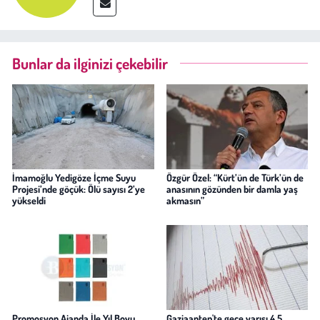
Bunlar da ilginizi çekebilir
İmamoğlu Yedigöze İçme Suyu
Özgür Özel: “Kürt’ün de Türk’ün de
Projesi’nde göçük: Ölü sayısı 2’ye
anasının gözünden bir damla yaş
yükseldi
akmasın”
Promosyon Ajanda İle Yıl Boyu
Gaziaantep'te gece yarısı 4,5