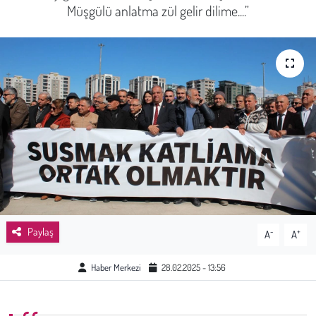
Müşgülü anlatma zül gelir dilime....”
Sağlık
Kadın
Emek
Spor
Çocuk
Kültür Sanat
Paylaş
-
+
A
A
Bilim - Teknoloji
Haber Merkezi
28.02.2025 - 13:56
İnsan Hakları
Hayvan Hakları