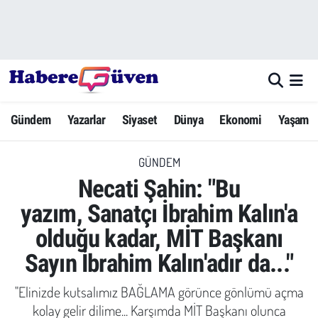
Gündem
Nöbetçi Eczaneler
Yazarlar
Hava Durumu
Gündem
Yazarlar
Siyaset
Dünya
Ekonomi
Yaşam
Dünya
Trafik Durumu
GÜNDEM
Siyaset
Süper Lig Puan Durumu ve Fikstür
Necati Şahin: "Bu
Ekonomi
Tüm Manşetler
yazım, Sanatçı İbrahim Kalın'a
olduğu kadar, MİT Başkanı
Yaşam
Son Dakika Haberleri
Sayın İbrahim Kalın'adır da..."
Yerel Haberler
Haber Arşivi
"Elinizde kutsalımız BAĞLAMA görünce gönlümü açma
Eğitim
kolay gelir dilime... Karşımda MİT Başkanı olunca