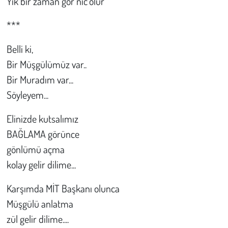
Yık bir zaman gör nic'olur"
Kent
***
Eğlence
Belli ki,
Bir Müşgülümüz var..
Bir Muradım var...
Söyleyem...
Elinizde kutsalımız
BAĞLAMA görünce
gönlümü açma
kolay gelir dilime...
Karşımda MİT Başkanı olunca
Müşgülü anlatma
zül gelir dilime....