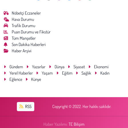
Nöbetçi Eczaneler
Hava Durumu
Trafik Durumu
Puan Durumu ve Fikstür
Tüm Manşetler
Son Dakika Haberleri
Haber Arşivi
Gündem
Yazarlar
Dünya
Siyaset
Ekonomi
Yerel Haberler
Yaşam
Eğitim
Sağlık
Kadın
Eğlence
Künye
RSS
Copyright © 2022. Her hakkı saklıdır.
Haber Yazılımı:
TE Bilişim