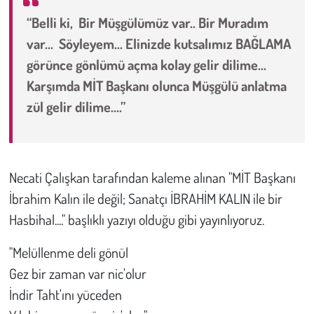
“Belli ki, Bir Müşgülümüz var.. Bir Muradım
Çevre
var... Söyleyem... Elinizde kutsalımız BAĞLAMA
görünce gönlümü açma kolay gelir dilime...
Galeri
Karşımda MİT Başkanı olunca Müşgülü anlatma
Günün İçinden
zül gelir dilime....”
Vefat İlanları
Necati Çalışkan tarafından kaleme alınan "MİT Başkanı
Tarih
İbrahim Kalın ile değil; Sanatçı İBRAHİM KALIN ile bir
Hukuk
Hasbihal...." başlıklı yazıyı olduğu gibi yayınlıyoruz.
Tarım
"Melüllenme deli gönül
Gez bir zaman var nic'olur
Son Dakika
İndir Taht'ını yüceden