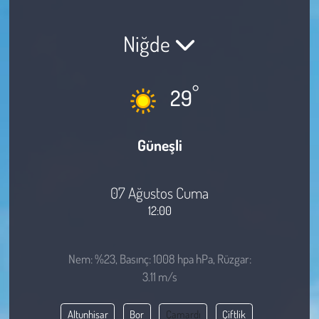
Sağlık
Niğde
Kadın
°
29
Emek
Spor
Güneşli
Çocuk
07 Ağustos Cuma
Kültür Sanat
12:00
Bilim - Teknoloji
Nem: %23, Basınç: 1008 hpa hPa, Rüzgar:
3.11 m/s
İnsan Hakları
Altunhisar
Bor
Çamardı
Çiftlik
Hayvan Hakları