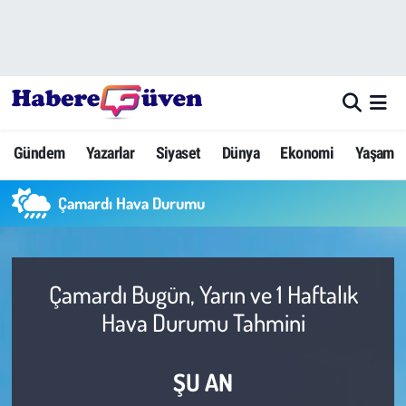
Gündem
Nöbetçi Eczaneler
Yazarlar
Hava Durumu
Gündem
Yazarlar
Siyaset
Dünya
Ekonomi
Yaşam
Dünya
Trafik Durumu
Çamardı Hava Durumu
Siyaset
Süper Lig Puan Durumu ve Fikstür
Ekonomi
Tüm Manşetler
Çamardı Bugün, Yarın ve 1 Haftalık
Yaşam
Son Dakika Haberleri
Hava Durumu Tahmini
Yerel Haberler
Haber Arşivi
ŞU AN
Eğitim