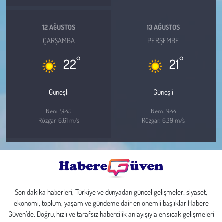
12 AĞUSTOS
13 AĞUSTOS
ÇARŞAMBA
PERŞEMBE
°
°
22
21
Güneşli
Güneşli
Nem: %45
Nem: %44
Rüzgar: 6.61 m/s
Rüzgar: 6.39 m/s
Son dakika haberleri, Türkiye ve dünyadan güncel gelişmeler; siyaset,
ekonomi, toplum, yaşam ve gündeme dair en önemli başlıklar Habere
Güven’de. Doğru, hızlı ve tarafsız habercilik anlayışıyla en sıcak gelişmeleri