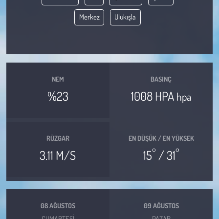
Merkez
Ulukışla
Çevre
Galeri
Günün İçinden
NEM
BASINÇ
%23
1008 HPA
hpa
Vefat İlanları
Tarih
RÜZGAR
EN DÜŞÜK / EN YÜKSEK
Hukuk
°
°
3.11 M/S
15
/ 31
Tarım
Son Dakika
08 AĞUSTOS
09 AĞUSTOS
CUMARTESI
PAZAR