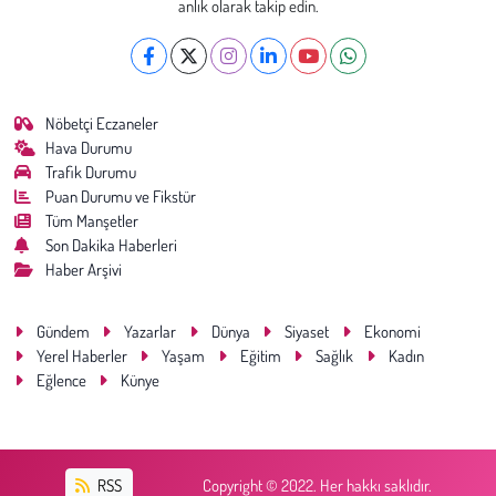
anlık olarak takip edin.
Nöbetçi Eczaneler
Hava Durumu
Trafik Durumu
Puan Durumu ve Fikstür
Tüm Manşetler
Son Dakika Haberleri
Haber Arşivi
Gündem
Yazarlar
Dünya
Siyaset
Ekonomi
Yerel Haberler
Yaşam
Eğitim
Sağlık
Kadın
Eğlence
Künye
RSS
Copyright © 2022. Her hakkı saklıdır.