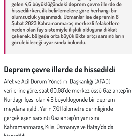
gelen 4,6 büyüklüğündeki deprem çevre illerde de
hissedilirken, ilk belirlemelere göre herhangi bir
Çevre
olumsuzluk yaşanmadı. Uzmanlar ise depremin 6
Şubat 2023 Kahramanmaraş merkezli felaketlere
neden olan fay sistemiyle ilişkili olduğuna dikkat
Galeri
çekerek, bölgede orta büyüklükte artçı sarsıntıların
görülebileceği uyarısında bulundu.
Günün İçinden
Vefat İlanları
Deprem çevre illerde de hissedildi
Tarih
Afet ve Acil Durum Yönetimi Başkanlığı (AFAD)
verilerine göre, saat 00.08’de merkez üssü Gaziantep’in
Hukuk
Nurdağı ilçesi olan 4,6 büyüklüğünde bir deprem
Tarım
meydana geldi. Yerin 7,01 kilometre derinliğinde
gerçekleşen sarsıntı Gaziantep’in yanı sıra
Son Dakika
Kahramanmaraş, Kilis, Osmaniye ve Hatay’da da
hissedildi.