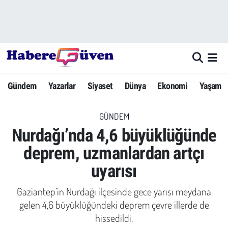
Gündem
Nöbetçi Eczaneler
Yazarlar
Hava Durumu
Gündem
Yazarlar
Siyaset
Dünya
Ekonomi
Yaşam
Dünya
Trafik Durumu
GÜNDEM
Siyaset
Süper Lig Puan Durumu ve Fikstür
Nurdağı’nda 4,6 büyüklüğünde
Ekonomi
Tüm Manşetler
deprem, uzmanlardan artçı
uyarısı
Yaşam
Son Dakika Haberleri
Gaziantep’in Nurdağı ilçesinde gece yarısı meydana
Yerel Haberler
Haber Arşivi
gelen 4,6 büyüklüğündeki deprem çevre illerde de
hissedildi.
Eğitim