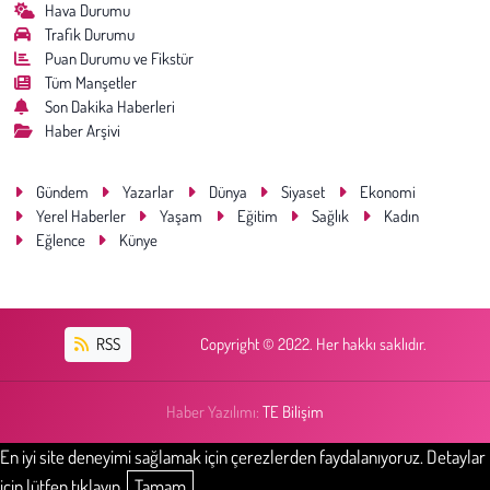
Hava Durumu
Trafik Durumu
Puan Durumu ve Fikstür
Tüm Manşetler
Son Dakika Haberleri
Haber Arşivi
Gündem
Yazarlar
Dünya
Siyaset
Ekonomi
Yerel Haberler
Yaşam
Eğitim
Sağlık
Kadın
Eğlence
Künye
RSS
Copyright © 2022. Her hakkı saklıdır.
Haber Yazılımı:
TE Bilişim
En iyi site deneyimi sağlamak için çerezlerden faydalanıyoruz. Detaylar
için lütfen tıklayın.
Tamam