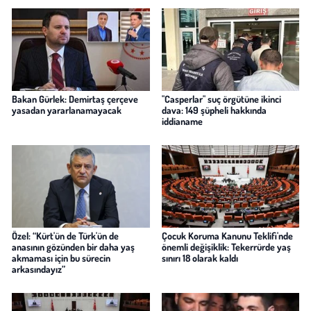
Bakan Gürlek: Demirtaş çerçeve
"Casperlar" suç örgütüne ikinci
yasadan yararlanamayacak
dava: 149 şüpheli hakkında
iddianame
Özel: “Kürt'ün de Türk'ün de
Çocuk Koruma Kanunu Teklifi'nde
anasının gözünden bir daha yaş
önemli değişiklik: Tekerrürde yaş
akmaması için bu sürecin
sınırı 18 olarak kaldı
arkasındayız”