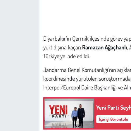
Çevre
Galeri
Diyarbakır’ın Çermik ilçesinde görev 
Günün İçinden
yurt dışına kaçan
Ramazan Ağaçhanlı
,
Türkiye’ye iade edildi.
Vefat İlanları
Jandarma Genel Komutanlığı’nın açıklam
Tarih
koordinesinde yürütülen soruşturmada,
Interpol/Europol Daire Başkanlığı ve Alm
Hukuk
Tarım
Yeni Parti Sey
Son Dakika
İçeriği Görüntüle