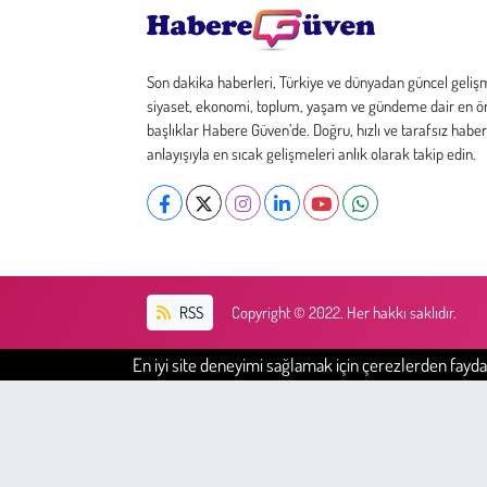
Son dakika haberleri, Türkiye ve dünyadan güncel geliş
siyaset, ekonomi, toplum, yaşam ve gündeme dair en ö
başlıklar Habere Güven’de. Doğru, hızlı ve tarafsız haber
anlayışıyla en sıcak gelişmeleri anlık olarak takip edin.
RSS
Copyright © 2022. Her hakkı saklıdır.
En iyi site deneyimi sağlamak için çerezlerden faydal