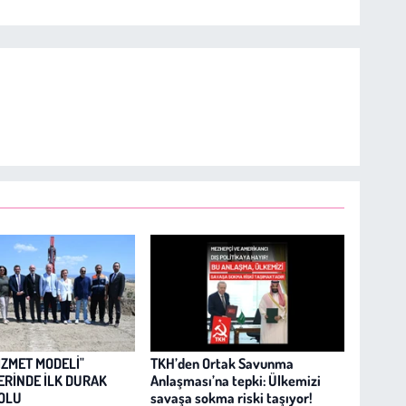
İZMET MODELİ"
TKH’den Ortak Savunma
ERİNDE İLK DURAK
Anlaşması’na tepki: Ülkemizi
OLU
savaşa sokma riski taşıyor!