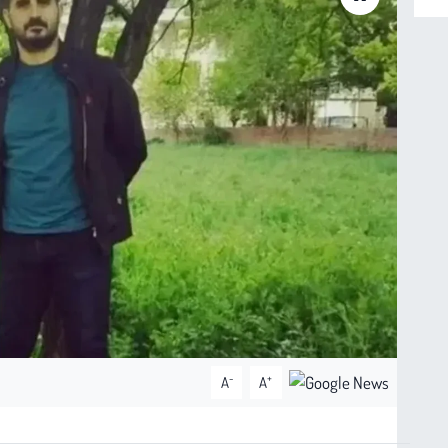
-
+
A
A