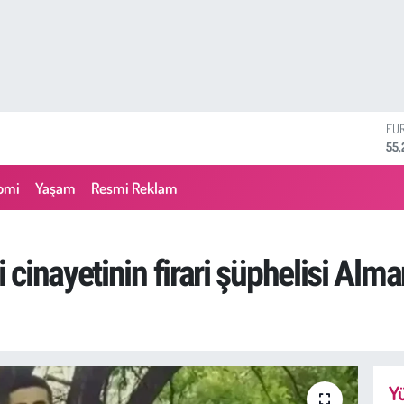
ST
64,
GR
66
omi
Yaşam
Resmi Reklam
BİS
13.
BI
64.
cinayetinin firari şüphelisi Alma
DO
47,
EU
55,
Yü