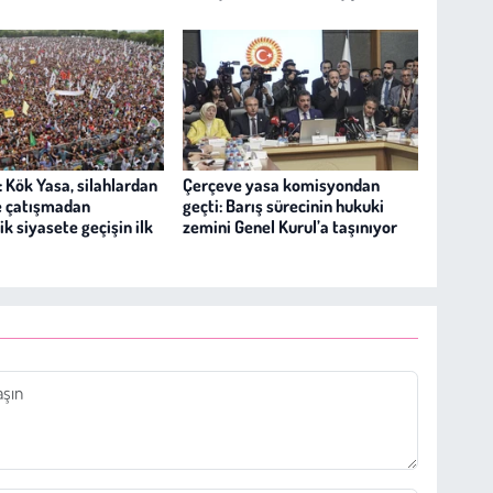
 Kök Yasa, silahlardan
Çerçeve yasa komisyondan
e çatışmadan
geçti: Barış sürecinin hukuki
k siyasete geçişin ilk
zemini Genel Kurul’a taşınıyor