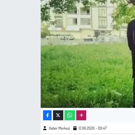
Sağlık
Kadın
Emek
Spor
Çocuk
Kültür Sanat
Bilim - Teknoloji
İnsan Hakları
Haber Merkezi
12.06.2026 - 09:47
Hayvan Hakları