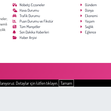
Nöbetçi Eczaneler
Gündem
Hava Durumu
Dünya
Trafik Durumu
Ekonomi
meler;
Puan Durumu ve Fikstür
Yaşam
nemli
Tüm Manşetler
Sağlık
cilik
Son Dakika Haberleri
Eğlence
Haber Arşivi
anıyoruz. Detaylar için lütfen tıklayın.
Tamam