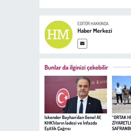
EDITÖR HAKKINDA
Haber Merkezi
Bunlar da ilginizi çekebilir
İskender Bayhan'dan Genel Af,
“ORTAK H
KHK'lıların İadesi ve İnfazda
ZİYARETL
Eşitlik Çağrısı
SAFRANB