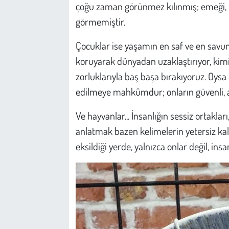
Kent
çoğu zaman görünmez kılınmış; emeği, b
görmemiştir.
Eğlence
Çocuklar ise yaşamın en saf ve en savunm
koruyarak dünyadan uzaklaştırıyor, kimi 
zorluklarıyla baş başa bırakıyoruz. Oys
edilmeye mahkûmdur; onların güvenli, adi
Ve hayvanlar... İnsanlığın sessiz ortakları
anlatmak bazen kelimelerin yetersiz k
eksildiği yerde, yalnızca onlar değil, ins