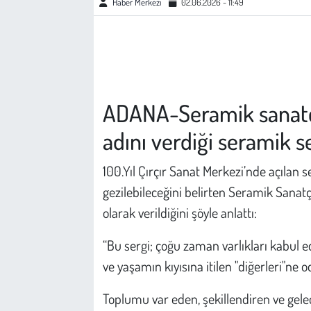
Haber Merkezi
02.06.2026 - 11:49
Çevre
Galeri
Günün İçinden
ADANA-Seramik sanatçıs
adını verdiği seramik se
Vefat İlanları
100.Yıl Çırçır Sanat Merkezi’nde açılan 
Tarih
gezilebileceğini belirten Seramik Sanatç
Hukuk
olarak verildiğini şöyle anlattı:
“Bu sergi; çoğu zaman varlıkları kabul e
Tarım
ve yaşamın kıyısına itilen "diğerleri"ne 
Son Dakika
Toplumu var eden, şekillendiren ve gele