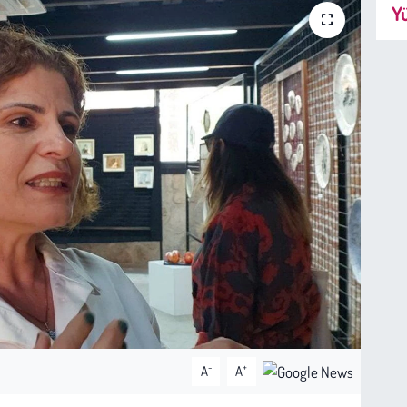
Yü
-
+
A
A