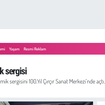
omi
Yaşam
Resmi Reklam
 sergisi
ramik sergisini 100.Yıl Çırçır Sanat Merkezi’nde a