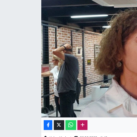
Sağlık
Kadın
Emek
Spor
Çocuk
Kültür Sanat
Bilim - Teknoloji
İnsan Hakları
Hayvan Hakları