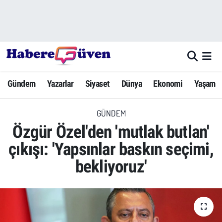
Gündem
Nöbetçi Eczaneler
Yazarlar
Hava Durumu
Gündem
Yazarlar
Siyaset
Dünya
Ekonomi
Yaşam
Dünya
Trafik Durumu
GÜNDEM
Siyaset
Süper Lig Puan Durumu ve Fikstür
Özgür Özel'den 'mutlak butlan'
Ekonomi
Tüm Manşetler
çıkışı: 'Yapsınlar baskın seçimi,
bekliyoruz'
Yaşam
Son Dakika Haberleri
Yerel Haberler
Haber Arşivi
Eğitim