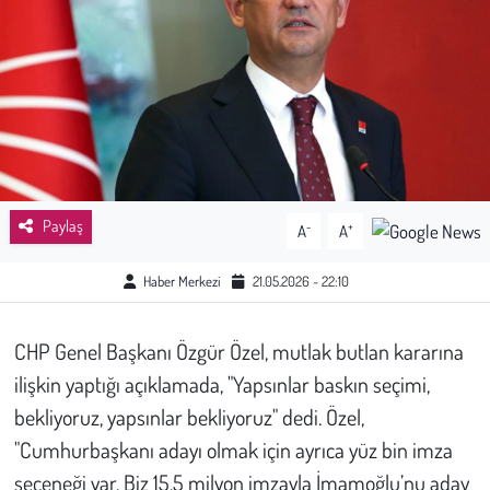
Sağlık
Kadın
Emek
Spor
Paylaş
-
+
A
A
Çocuk
Haber Merkezi
21.05.2026 - 22:10
Kültür Sanat
CHP Genel Başkanı Özgür Özel, mutlak butlan kararına
Bilim - Teknoloji
ilişkin yaptığı açıklamada, "Yapsınlar baskın seçimi,
bekliyoruz, yapsınlar bekliyoruz" dedi. Özel,
İnsan Hakları
"Cumhurbaşkanı adayı olmak için ayrıca yüz bin imza
seçeneği var. Biz 15,5 milyon imzayla İmamoğlu’nu aday
Hayvan Hakları