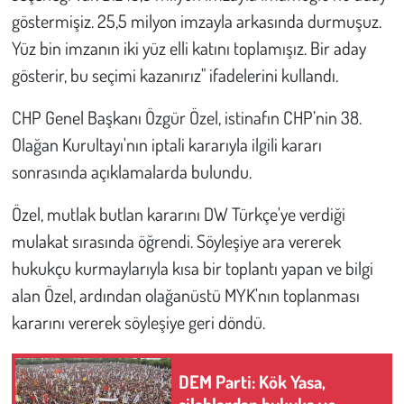
göstermişiz. 25,5 milyon imzayla arkasında durmuşuz.
Çevre
Yüz bin imzanın iki yüz elli katını toplamışız. Bir aday
gösterir, bu seçimi kazanırız" ifadelerini kullandı.
Galeri
CHP Genel Başkanı Özgür Özel, istinafın CHP’nin 38.
Günün İçinden
Olağan Kurultayı'nın iptali kararıyla ilgili kararı
sonrasında açıklamalarda bulundu.
Vefat İlanları
Özel, mutlak butlan kararını DW Türkçe'ye verdiği
Tarih
mulakat sırasında öğrendi. Söyleşiye ara vererek
hukukçu kurmaylarıyla kısa bir toplantı yapan ve bilgi
Hukuk
alan Özel, ardından olağanüstü MYK'nın toplanması
Tarım
kararını vererek söyleşiye geri döndü.
Son Dakika
DEM Parti: Kök Yasa,
silahlardan hukuka ve