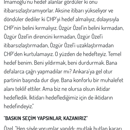
İmamoğlu'nu hedef alanlar gördüler ki onu
itibarsızlaştıramıyorlar. Aksine itibarı yükseliyor ve
döndüler dediler ki CHP'yi hedef almalıyız, dolayısıyla
CHP'nin belini kırmalıyız. Özgür Özel'in belini kırmadan,
Özgür Özel'in direncini kırmadan, Özgür Özel'i
itibarsızlaştırmadan, Özgür Özel'i uzaklaştırmadan
CHP'den kurtulamayız. O yüzden de hedefteyiz. Temel
hedef benim. Beni yıldırmak, beni durdurmak. Bana
defalarca çağrı yapmadılar mı? Ankara'ya gel otur
partinin başında dur diye. Bana konforlu bir muhalefet
alanı teklif ettiler. Ama biz ne olursa olsun iktidar
hedefledik. İktidarı hedeflediğimiz için de iktidarın
hedefindeyiz."
"BASKIN SEÇİM YAPSINLAR, KAZANIRIZ"
Özel, "Hep şöyle yorumlar yapıldı; mutlak butlan kararı