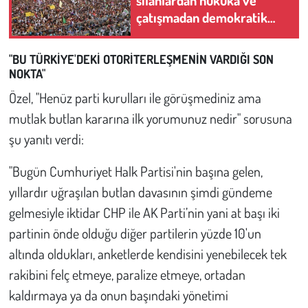
Kent
çatışmadan demokratik
siyasete geçişin ilk adımı
Eğlence
"BU TÜRKİYE'DEKİ OTORİTERLEŞMENİN VARDIĞI SON
NOKTA"
Özel, "Henüz parti kurulları ile görüşmediniz ama
mutlak butlan kararına ilk yorumunuz nedir" sorusuna
şu yanıtı verdi:
"Bugün Cumhuriyet Halk Partisi'nin başına gelen,
yıllardır uğraşılan butlan davasının şimdi gündeme
gelmesiyle iktidar CHP ile AK Parti’nin yani at başı iki
partinin önde olduğu diğer partilerin yüzde 10'un
altında oldukları, anketlerde kendisini yenebilecek tek
rakibini felç etmeye, paralize etmeye, ortadan
kaldırmaya ya da onun başındaki yönetimi