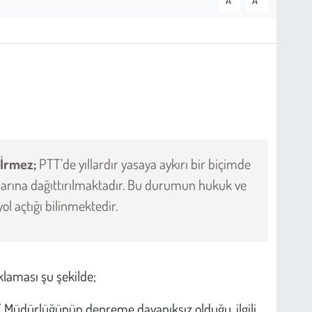
A
A
İrmez;
PTT’de yıllardır yasaya aykırı bir biçimde
anlarına dağıttırılmaktadır. Bu durumun hukuk ve
ol açtığı bilinmektedir.
ıklaması şu şekilde;
TT Müdürlüğünün depreme dayanıksız olduğu, ilgili