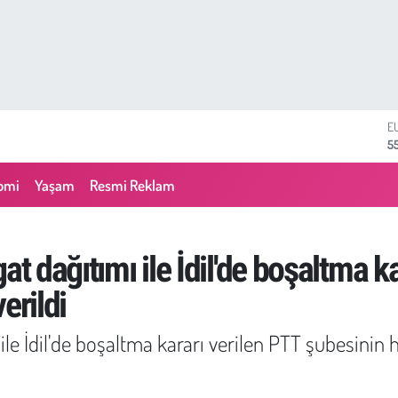
S
64
G
6
omi
Yaşam
Resmi Reklam
B
1
B
6
at dağıtımı ile İdil'de boşaltma k
D
4
verildi
E
5
ile İdil'de boşaltma kararı verilen PTT şubesinin 