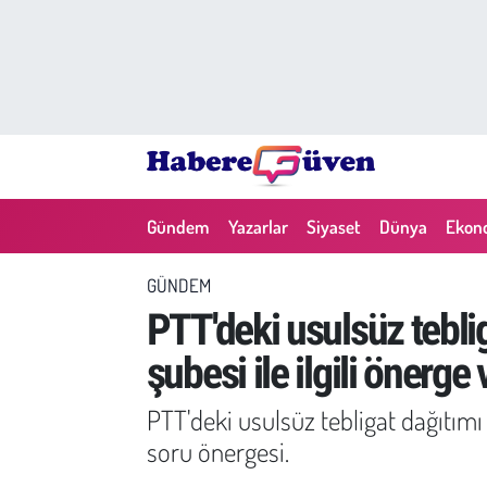
Gündem
Nöbetçi Eczaneler
Yazarlar
Hava Durumu
Dünya
Trafik Durumu
Gündem
Yazarlar
Siyaset
Dünya
Ekon
Siyaset
Süper Lig Puan Durumu ve Fikstür
GÜNDEM
Ekonomi
Tüm Manşetler
PTT'deki usulsüz teblig
şubesi ile ilgili önerge 
Yaşam
Son Dakika Haberleri
PTT'deki usulsüz tebligat dağıtımı 
Yerel Haberler
Haber Arşivi
soru önergesi.
Eğitim