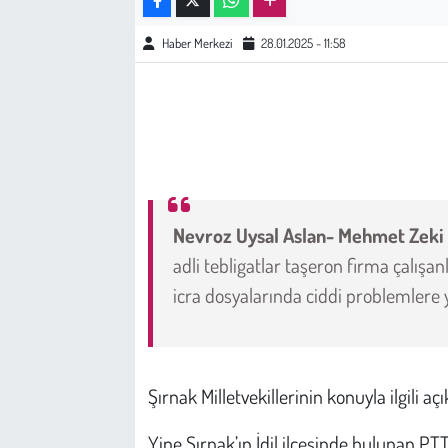
Haber Merkezi
28.01.2025 - 11:58
Çevre
Galeri
Günün İçinden
Vefat İlanları
Nevroz Uysal Aslan- Mehmet Zeki 
Tarih
adli tebligatlar taşeron firma çalış
icra dosyalarında ciddi problemlere y
Hukuk
Tarım
Şırnak Milletvekillerinin konuyla ilgili aç
Son Dakika
Yine Şırnak’ın İdil ilçesinde bulunan P