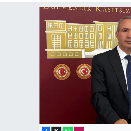
Sağlık
Kadın
Emek
Spor
Çocuk
Kültür Sanat
Bilim - Teknoloji
İnsan Hakları
Hayvan Hakları