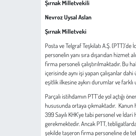
Şırnak Milletvekili
Nevroz Uysal Aslan
Şırnak Milletveki
Posta ve Telgraf Teşkilatı A.Ş. (PTT)’de 
personelin yanı sıra dışarıdan hizmet a
firma personeli çalıştırılmaktadır. Bu h
içerisinde aynı işi yapan çalışanlar dahi ü
eşitlik ilkesine aykırı durumlar ve farkl
Parçalı istihdamın PTT’de yol açtığı önem
hususunda ortaya çıkmaktadır. Kanun hü
399 Sayılı KHK'ye tabi personel ve İdari
gerekmektedir. Ancak PTT, tebligatlard
şekilde taşeron firma personeline de t