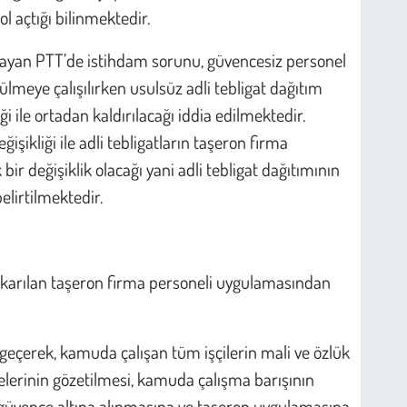
l açtığı bilinmektedir.
lmayan PTT’de istihdam sorunu, güvencesiz personel
zülmeye çalışılırken usulsüz adli tebligat dağıtım
 ile ortadan kaldırılacağı iddia edilmektedir.
ikliği ile adli tebligatların taşeron firma
bir değişiklik olacağı yani adli tebligat dağıtımının
belirtilmektedir.
ıkarılan taşeron firma personeli uygulamasından
zgeçerek, kamuda çalışan tüm işçilerin mali ve özlük
lkelerinin gözetilmesi, kamuda çalışma barışının
 güvence altına alınmasına ve taşeron uygulamasına