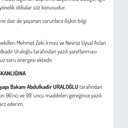
yönelik iddialar söz konusudur.
e dair de yaşanan sorunlara ilişkin bilgi
etvekilleri Mehmet Zeki İrmez ve Nevroz Uysal Aslan
lkadir Uraloğlu tarafından yazılı yanıtlanması
z soru önergesi ektedir.
ŞKANLIĞINA
tyapı Bakanı Abdulkadir URALOĞLU
tarafından
n 96’ncı ve 99’ uncu maddeleri gereğince yazılı
arz ederim.