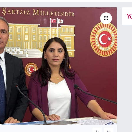
Yü
-
+