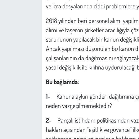
ve icra dosyalarında ciddi problemlere yo
2018 yılından beri personel alımı yapı
alımı ve taşeron şirketler aracılığıyla çö
sorununun yapılacak bir kanun değişikliği
Ancak yapılması düşünülen bu kanun değiş
çalışanlarının da dağıtmasını sağlayacak 
yasal değişiklik ile kılıfına uydurulacağı 
Bu bağlamda:
1-
Kanuna aykırı gönderi dağıtımına ç
neden vazgeçilmemektedir?
2-
Parçalı istihdam politikasından va
hakları açısından “eşitlik ve güvence” i
sağlanması adına çalışanların haklarını