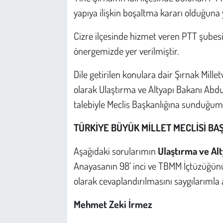
Kent
yapıya ilişkin boşaltma kararı olduğuna 
Eğlence
Cizre ilçesinde hizmet veren PTT şubesin
önergemizde yer verilmiştir.
Dile getirilen konulara dair Şırnak Mill
olarak Ulaştırma ve Altyapı Bakanı Abdu
talebiyle Meclis Başkanlığına sunduğumu
TÜRKİYE BÜYÜK MİLLET MECLİSİ BA
Aşağıdaki sorularımın
Ulaştırma ve Al
Anayasanın 98’ inci ve TBMM İçtüzüğünü
olarak cevaplandırılmasını saygılarımla 
Mehmet Zeki İrmez