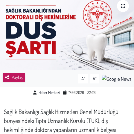
Sağlık
Kadın
Emek
Spor
Çocuk
Paylaş
-
+
A
A
Kültür Sanat
Haber Merkezi
17.06.2026 - 22:28
Bilim - Teknoloji
Sağlık Bakanlığı Sağlık Hizmetleri Genel Müdürlüğü
İnsan Hakları
bünyesindeki Tıpta Uzmanlık Kurulu (TUK), diş
hekimliğinde doktora yapanların uzmanlık belgesi
Hayvan Hakları