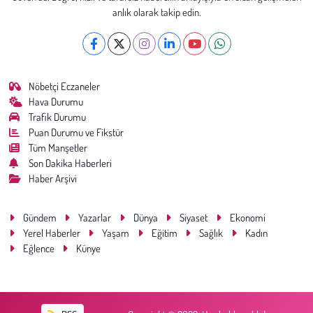
anlık olarak takip edin.
Nöbetçi Eczaneler
Hava Durumu
Trafik Durumu
Puan Durumu ve Fikstür
Tüm Manşetler
Son Dakika Haberleri
Haber Arşivi
Gündem
Yazarlar
Dünya
Siyaset
Ekonomi
Yerel Haberler
Yaşam
Eğitim
Sağlık
Kadın
Eğlence
Künye