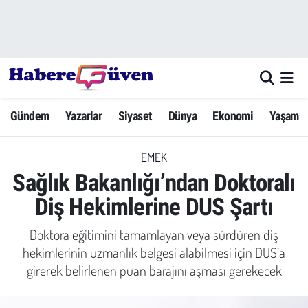
Gündem
Nöbetçi Eczaneler
Yazarlar
Hava Durumu
Gündem
Yazarlar
Siyaset
Dünya
Ekonomi
Yaşam
Dünya
Trafik Durumu
EMEK
Siyaset
Süper Lig Puan Durumu ve Fikstür
Sağlık Bakanlığı’ndan Doktoralı
Ekonomi
Tüm Manşetler
Diş Hekimlerine DUS Şartı
Yaşam
Son Dakika Haberleri
Doktora eğitimini tamamlayan veya sürdüren diş
hekimlerinin uzmanlık belgesi alabilmesi için DUS’a
Yerel Haberler
Haber Arşivi
girerek belirlenen puan barajını aşması gerekecek
Eğitim