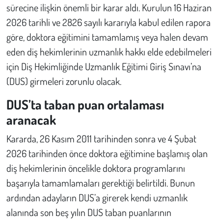
sürecine ilişkin önemli bir karar aldı. Kurulun 16 Haziran
2026 tarihli ve 2826 sayılı kararıyla kabul edilen rapora
Çevre
göre, doktora eğitimini tamamlamış veya halen devam
Galeri
eden diş hekimlerinin uzmanlık hakkı elde edebilmeleri
için Diş Hekimliğinde Uzmanlık Eğitimi Giriş Sınavı’na
Günün İçinden
(DUS) girmeleri zorunlu olacak.
Vefat İlanları
DUS’ta taban puan ortalaması
aranacak
Tarih
Kararda, 26 Kasım 2011 tarihinden sonra ve 4 Şubat
Hukuk
2026 tarihinden önce doktora eğitimine başlamış olan
diş hekimlerinin öncelikle doktora programlarını
Tarım
başarıyla tamamlamaları gerektiği belirtildi. Bunun
ardından adayların DUS’a girerek kendi uzmanlık
Son Dakika
alanında son beş yılın DUS taban puanlarının