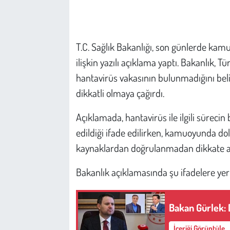
Çevre
T.C. Sağlık Bakanlığı, son günlerde ka
Galeri
ilişkin yazılı açıklama yaptı. Bakanlık, 
Günün İçinden
hantavirüs vakasının bulunmadığını beli
dikkatli olmaya çağırdı.
Vefat İlanları
Açıklamada, hantavirüs ile ilgili süreci
Tarih
edildiği ifade edilirken, kamuoyunda dol
kaynaklardan doğrulanmadan dikkate al
Hukuk
Bakanlık açıklamasında şu ifadelere yer 
Tarım
Bakan Gürlek:
Son Dakika
İçeriği Görüntüle