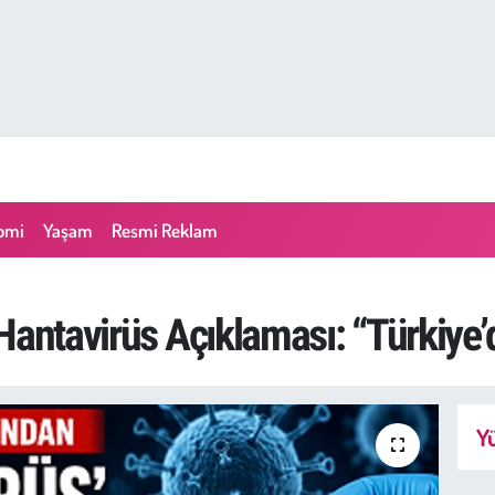
omi
Yaşam
Resmi Reklam
Hantavirüs Açıklaması: “Türkiye’
Yü