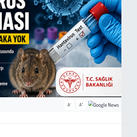
-
+
A
A