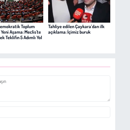
Demokratik Toplum
Tahliye edilen Çaykara’dan ilk
 Yeni Aşama: Meclis'te
açıklama: İçimiz buruk
k Teklifin 5 Adımlı Yol