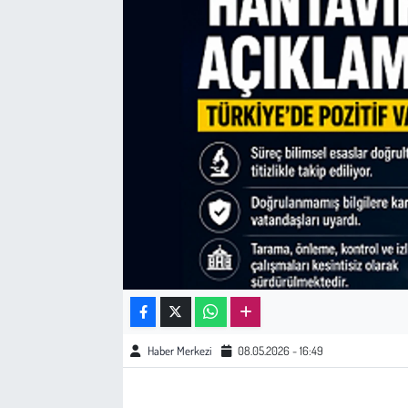
Sağlık
Kadın
Emek
Spor
Çocuk
Kültür Sanat
Bilim - Teknoloji
Haber Merkezi
08.05.2026 - 16:49
İnsan Hakları
Hayvan Hakları