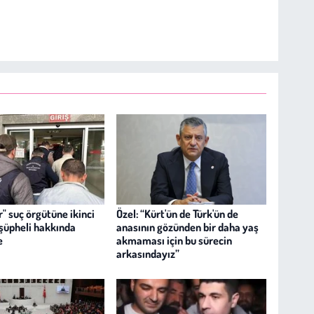
" suç örgütüne ikinci
Özel: “Kürt'ün de Türk'ün de
 şüpheli hakkında
anasının gözünden bir daha yaş
e
akmaması için bu sürecin
arkasındayız”