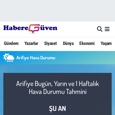
Gündem
Nöbetçi Eczaneler
Yazarlar
Hava Durumu
Gündem
Yazarlar
Siyaset
Dünya
Ekonomi
Yaşam
Dünya
Trafik Durumu
Arifiye Hava Durumu
Siyaset
Süper Lig Puan Durumu ve Fikstür
Ekonomi
Tüm Manşetler
Arifiye Bugün, Yarın ve 1 Haftalık
Yaşam
Son Dakika Haberleri
Hava Durumu Tahmini
Yerel Haberler
Haber Arşivi
ŞU AN
Eğitim