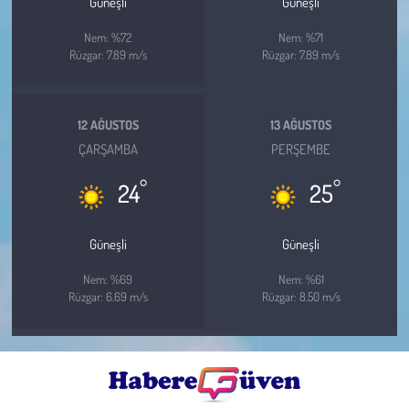
Güneşli
Güneşli
Nem: %72
Nem: %71
Rüzgar: 7.89 m/s
Rüzgar: 7.89 m/s
12 AĞUSTOS
13 AĞUSTOS
ÇARŞAMBA
PERŞEMBE
°
°
24
25
Güneşli
Güneşli
Nem: %69
Nem: %61
Rüzgar: 6.69 m/s
Rüzgar: 8.50 m/s