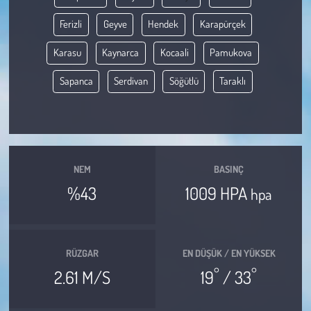
Ferizli
Geyve
Hendek
Karapürçek
Çevre
Karasu
Kaynarca
Kocaali
Pamukova
Galeri
Sapanca
Serdivan
Söğütlü
Taraklı
Günün İçinden
Vefat İlanları
NEM
BASINÇ
Tarih
%43
1009 HPA
hpa
Hukuk
Tarım
RÜZGAR
EN DÜŞÜK / EN YÜKSEK
°
°
2.61 M/S
19
/ 33
Son Dakika