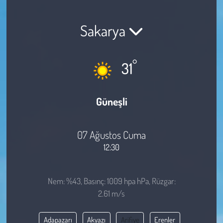
Sağlık
Sakarya
Kadın
°
31
Emek
Spor
Güneşli
Çocuk
07 Ağustos Cuma
Kültür Sanat
12:30
Bilim - Teknoloji
Nem: %43, Basınç: 1009 hpa hPa, Rüzgar:
2.61 m/s
İnsan Hakları
Adapazarı
Akyazı
Arifiye
Erenler
Hayvan Hakları