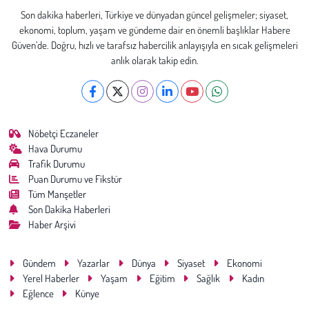
Son dakika haberleri, Türkiye ve dünyadan güncel gelişmeler; siyaset,
ekonomi, toplum, yaşam ve gündeme dair en önemli başlıklar Habere
Güven’de. Doğru, hızlı ve tarafsız habercilik anlayışıyla en sıcak gelişmeleri
anlık olarak takip edin.
Nöbetçi Eczaneler
Hava Durumu
Trafik Durumu
Puan Durumu ve Fikstür
Tüm Manşetler
Son Dakika Haberleri
Haber Arşivi
Gündem
Yazarlar
Dünya
Siyaset
Ekonomi
Yerel Haberler
Yaşam
Eğitim
Sağlık
Kadın
Eğlence
Künye