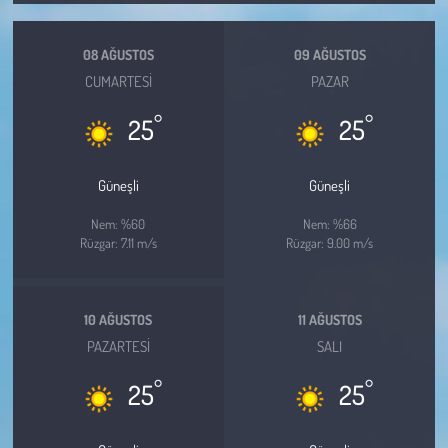
Kent
08 AĞUSTOS
09 AĞUSTOS
Eğlence
CUMARTESI
PAZAR
°
°
25
25
Güneşli
Güneşli
Nem: %60
Nem: %66
Rüzgar: 7.11 m/s
Rüzgar: 9.00 m/s
10 AĞUSTOS
11 AĞUSTOS
PAZARTESI
SALI
°
°
25
25