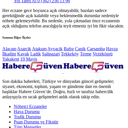
Yol Tarifi Al
0 (362) 256 13 96
Her eczane gece boyunca açık olmayabilir, bazıları sadece
gerektiğinde açık kalabilir veya beklenmedik durumlar nedeniyle
nöbete gelemeyebilir. Bu nedenle, yola çıkmadan önce eczanenin
açık olduğunu telefon aracılığıyla teyit etmeniz iyi bir fikir olacaktır.
Samsun Diğer İlçeler
Alaçam
Asarcik
Atakum
Ayvacik
Bafra
Canik
Çarşamba
Havza
İlkadim
Kavak
Ladik
Salipazari
Tekkeköy
Terme
Vezirköprü
Yakakent
19 Mayis
Son dakika haberleri, Türkiye ve dünyadan güncel gelişmeler;
siyaset, ekonomi, toplum, yaşam ve gündeme dair en önemli
başlıklar Habere Güven’de. Doğru, hızlı ve tarafsız habercilik
anlayışıyla en sıcak gelişmeleri anlık olarak takip edin.
Nöbetçi Eczaneler
Hava Durumu
Trafik Durumu
Puan Durumu ve Fikstür
Tüm Manşetler