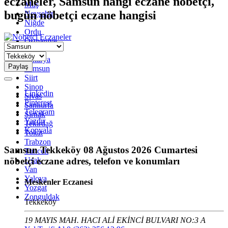
eczaneler, Samsun hangi eczane nöbetçi,
Muş
bugün nöbetçi eczane hangisi
Nevşehir
Niğde
Ordu
Osmaniye
Rize
Sakarya
Paylaş
Samsun
Siirt
Sinop
Linkedin
Sivas
Pinterest
Şanlıurfa
Telegram
Şırnak
Yazdır
Tekirdağ
Kopyala
Tokat
Trabzon
Samsun
Tekkeköy
08 Ağustos 2026 Cumartesi
Tunceli
nöbetçi eczane adres, telefon ve konumları
Uşak
Van
Yalova
Meskenler Eczanesi
Yozgat
Zonguldak
Tekkeköy
19 MAYIS MAH. HACI ALİ EKİNCİ BULVARI NO:3 A