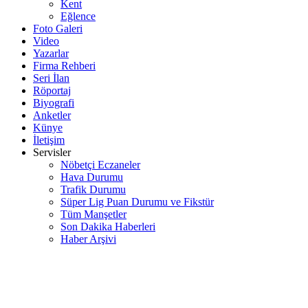
Kent
Eğlence
Foto Galeri
Video
Yazarlar
Firma Rehberi
Seri İlan
Röportaj
Biyografi
Anketler
Künye
İletişim
Servisler
Nöbetçi Eczaneler
Hava Durumu
Trafik Durumu
Süper Lig Puan Durumu ve Fikstür
Tüm Manşetler
Son Dakika Haberleri
Haber Arşivi