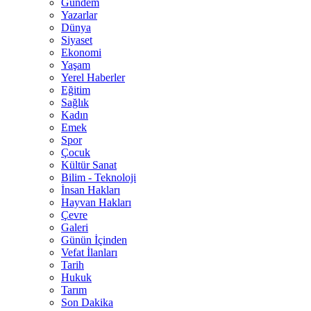
Gündem
Yazarlar
Dünya
Siyaset
Ekonomi
Yaşam
Yerel Haberler
Eğitim
Sağlık
Kadın
Emek
Spor
Çocuk
Kültür Sanat
Bilim - Teknoloji
İnsan Hakları
Hayvan Hakları
Çevre
Galeri
Günün İçinden
Vefat İlanları
Tarih
Hukuk
Tarım
Son Dakika