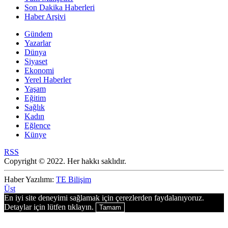
Son Dakika Haberleri
Haber Arşivi
Gündem
Yazarlar
Dünya
Siyaset
Ekonomi
Yerel Haberler
Yaşam
Eğitim
Sağlık
Kadın
Eğlence
Künye
RSS
Copyright © 2022. Her hakkı saklıdır.
Haber Yazılımı:
TE Bilişim
Üst
En iyi site deneyimi sağlamak için çerezlerden faydalanıyoruz.
Detaylar için lütfen tıklayın.
Tamam