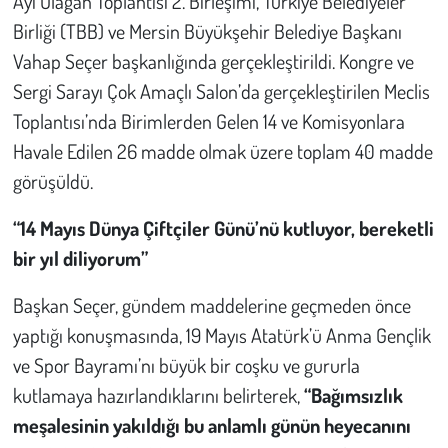
Ayı Olağan Toplantısı 2. Birleşimi, Türkiye Belediyeler
Kent
Birliği (TBB) ve Mersin Büyükşehir Belediye Başkanı
Eğlence
Vahap Seçer başkanlığında gerçekleştirildi. Kongre ve
Sergi Sarayı Çok Amaçlı Salon’da gerçekleştirilen Meclis
Toplantısı’nda Birimlerden Gelen 14 ve Komisyonlara
Havale Edilen 26 madde olmak üzere toplam 40 madde
görüşüldü.
“14 Mayıs Dünya Çiftçiler Günü’nü kutluyor, bereketli
bir yıl diliyorum”
Başkan Seçer, gündem maddelerine geçmeden önce
yaptığı konuşmasında, 19 Mayıs Atatürk’ü Anma Gençlik
ve Spor Bayramı’nı büyük bir coşku ve gururla
kutlamaya hazırlandıklarını belirterek,
“Bağımsızlık
meşalesinin yakıldığı bu anlamlı günün heyecanını