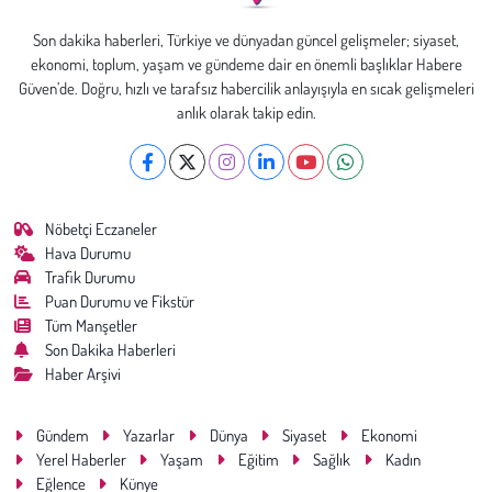
Son dakika haberleri, Türkiye ve dünyadan güncel gelişmeler; siyaset,
ekonomi, toplum, yaşam ve gündeme dair en önemli başlıklar Habere
Güven’de. Doğru, hızlı ve tarafsız habercilik anlayışıyla en sıcak gelişmeleri
anlık olarak takip edin.
Nöbetçi Eczaneler
Hava Durumu
Trafik Durumu
Puan Durumu ve Fikstür
Tüm Manşetler
Son Dakika Haberleri
Haber Arşivi
Gündem
Yazarlar
Dünya
Siyaset
Ekonomi
Yerel Haberler
Yaşam
Eğitim
Sağlık
Kadın
Eğlence
Künye