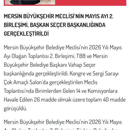
Çevre
MERSİN BÜYÜKŞEHİR MECLİSİ’NİN MAYIS AYI 2.
BİRLEŞİMİ, BAŞKAN SEÇER BAŞKANLIĞINDA
Galeri
GERÇEKLEŞTİRİLDİ
Günün İçinden
Mersin Büyükşehir Belediye Meclisi’nin 2026 Yılı Mayıs
Ayı Olağan Toplantısı 2. Birleşimi, TBB ve Mersin
Vefat İlanları
Büyükşehir Belediye Başkanı Vahap Seçer
başkanlığında gerçekleştirildi. Kongre ve Sergi Sarayı
Tarih
Çok Amaçlı Salon’da gerçekleştirilen Meclis
Hukuk
Toplantısı’nda Birimlerden Gelen 14 ve Komisyonlara
Havale Edilen 26 madde olmak üzere toplam 40 madde
Tarım
görüşüldü.
Son Dakika
Mersin Büyükşehir Belediye Meclisi’nin 2026 Yılı Mayıs