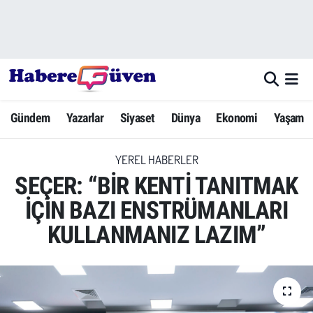
Gündem
Nöbetçi Eczaneler
Yazarlar
Hava Durumu
Gündem
Yazarlar
Siyaset
Dünya
Ekonomi
Yaşam
Dünya
Trafik Durumu
YEREL HABERLER
Siyaset
Süper Lig Puan Durumu ve Fikstür
SEÇER: “BİR KENTİ TANITMAK
Ekonomi
Tüm Manşetler
İÇİN BAZI ENSTRÜMANLARI
KULLANMANIZ LAZIM”
Yaşam
Son Dakika Haberleri
Yerel Haberler
Haber Arşivi
Eğitim