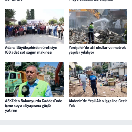
Adana Büyükşehirden üreticiye
Yenişehir’de atıl okullar ve metruk
168 adet süt sağım makinesi
yapılar yıkılıyor
ASKİ'den Bakımyurdu Caddesi’nde
Akdeniz’de Yeşil Alan İşgaline Geçit
içme suyu altyapısına güçlü
Yok
yatırım