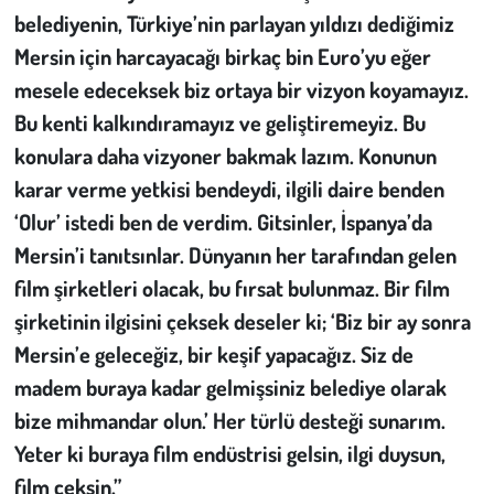
belediyenin, Türkiye’nin parlayan yıldızı dediğimiz
Mersin için harcayacağı birkaç bin Euro’yu eğer
mesele edeceksek biz ortaya bir vizyon koyamayız.
Bu kenti kalkındıramayız ve geliştiremeyiz. Bu
konulara daha vizyoner bakmak lazım. Konunun
karar verme yetkisi bendeydi, ilgili daire benden
‘Olur’
istedi ben de verdim. Gitsinler, İspanya’da
Mersin’i tanıtsınlar. Dünyanın her tarafından gelen
film şirketleri olacak, bu fırsat bulunmaz. Bir film
şirketinin ilgisini çeksek deseler ki;
‘Biz bir ay sonra
Mersin’e geleceğiz, bir keşif yapacağız. Siz de
madem buraya kadar gelmişsiniz belediye olarak
bize mihmandar olun.’
Her türlü desteği sunarım.
Yeter ki buraya film endüstrisi gelsin, ilgi duysun,
film çeksin.”