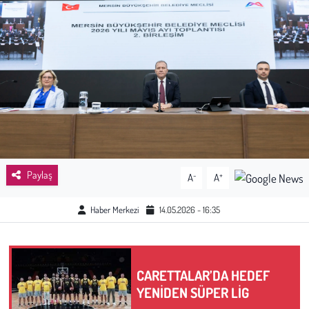
Sağlık
Kadın
Emek
Spor
Çocuk
Paylaş
-
+
A
A
Kültür Sanat
Haber Merkezi
14.05.2026 - 16:35
Bilim - Teknoloji
İnsan Hakları
CARETTALAR’DA HEDEF
YENİDEN SÜPER LİG
Hayvan Hakları