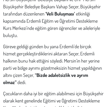
Büyükşehir Belediye Başkanı Vahap Seçer, Büyükşehir
Çevre
tarafından düzenlenen
‘Veli Buluşması’
etkinliği
kapsamında Erdemli Eğitim ve Öğretimi Destekleme
Galeri
Kurs Merkezi’nde eğitim gören öğrenciler ve aileleriyle
buluştu.
Günün İçinden
Göreve geldiği günden bu yana Erdemli’de birçok
Vefat İlanları
hizmet gerçekleştirdiklerini aktaran Seçer, Erdemli
Tarih
halkının bunu hak ettiğini söyledi. Mersin’in her yerine
parti ve bölge ayrımı gözetmeksizin hizmet yapıldığının
Hukuk
altını çizen Seçer,
“Bizde adaletsizlik ve ayrım
olmaz”
dedi.
Tarım
Çocukların daha iyi bir eğitim alabilmesi için Büyükşehir
Son Dakika
olarak kent genelinde Eğitimi ve Öğretimi Destekleme