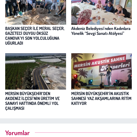
BAŞKAN SEÇER İLE MERAL SEÇER,
Akdeniz Belediyesi’nden Kadınlara
GAZETECİ DUYGU ÖKSÜZ
Yönelik “Sevgi Sanatı Atölyesi”
CANOVA’YI SON YOLCULUĞUNA
UĞURLADI
MERSİN BÜYÜKŞEHİR’DEN
MERSİN BÜYÜKŞEHİR’İN AKUSTİK
AKDENİZ İLÇESİ’NİN ÜRETİM VE
SAHNESİ YAZ AKŞAMLARINA RİTİM
SANAYİ HATTINDA ÖNEMLİ YOL
KATIYOR
ÇALIŞMASI
Yorumlar