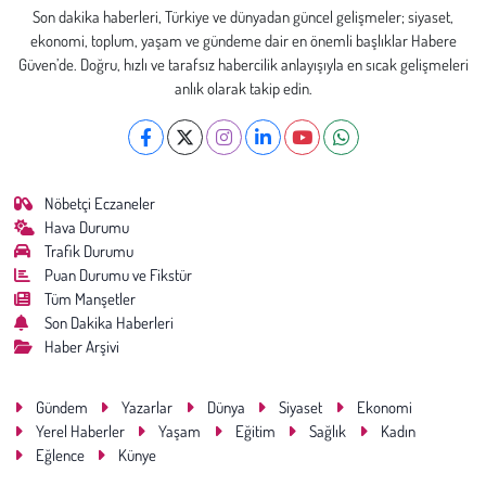
Son dakika haberleri, Türkiye ve dünyadan güncel gelişmeler; siyaset,
ekonomi, toplum, yaşam ve gündeme dair en önemli başlıklar Habere
Güven’de. Doğru, hızlı ve tarafsız habercilik anlayışıyla en sıcak gelişmeleri
anlık olarak takip edin.
Nöbetçi Eczaneler
Hava Durumu
Trafik Durumu
Puan Durumu ve Fikstür
Tüm Manşetler
Son Dakika Haberleri
Haber Arşivi
Gündem
Yazarlar
Dünya
Siyaset
Ekonomi
Yerel Haberler
Yaşam
Eğitim
Sağlık
Kadın
Eğlence
Künye