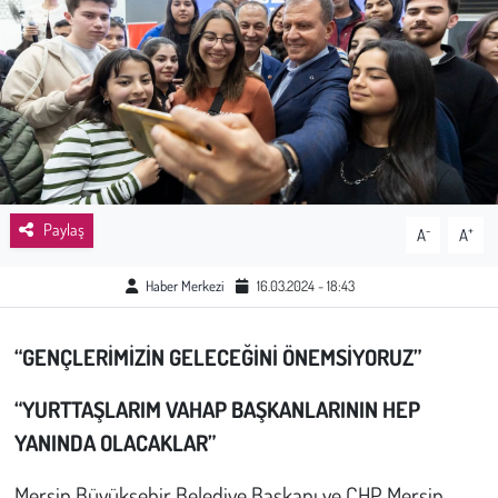
Sağlık
Kadın
Emek
Spor
Paylaş
-
+
A
A
Çocuk
Haber Merkezi
16.03.2024 - 18:43
Kültür Sanat
“GENÇLERİMİZİN GELECEĞİNİ ÖNEMSİYORUZ”
Bilim - Teknoloji
“YURTTAŞLARIM VAHAP BAŞKANLARININ HEP
İnsan Hakları
YANINDA OLACAKLAR”
Mersin Büyükşehir Belediye Başkanı ve CHP Mersin
Hayvan Hakları