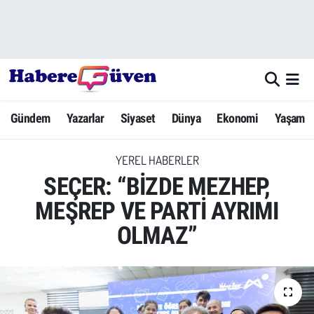
Gündem
Nöbetçi Eczaneler
Yazarlar
Hava Durumu
Gündem
Yazarlar
Siyaset
Dünya
Ekonomi
Yaşam
Dünya
Trafik Durumu
YEREL HABERLER
Siyaset
Süper Lig Puan Durumu ve Fikstür
SEÇER: “BİZDE MEZHEP,
Ekonomi
Tüm Manşetler
MEŞREP VE PARTİ AYRIMI
OLMAZ”
Yaşam
Son Dakika Haberleri
Yerel Haberler
Haber Arşivi
Eğitim