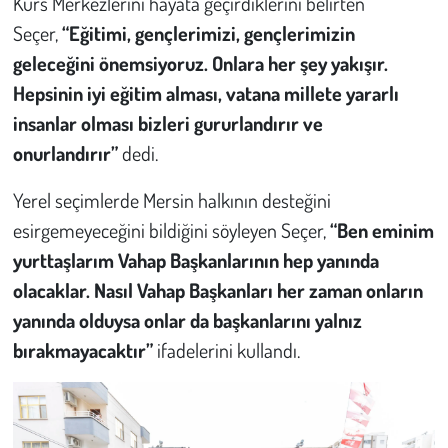
Kurs Merkezlerini hayata geçirdiklerini belirten
Kent
Seçer,
“Eğitimi, gençlerimizi, gençlerimizin
Eğlence
geleceğini önemsiyoruz. Onlara her şey yakışır.
Hepsinin iyi eğitim alması, vatana millete yararlı
insanlar olması bizleri gururlandırır ve
onurlandırır”
dedi.
Yerel seçimlerde Mersin halkının desteğini
esirgemeyeceğini bildiğini söyleyen Seçer,
“Ben eminim
yurttaşlarım Vahap Başkanlarının hep yanında
olacaklar. Nasıl Vahap Başkanları her zaman onların
yanında olduysa onlar da başkanlarını yalnız
bırakmayacaktır”
ifadelerini kullandı.