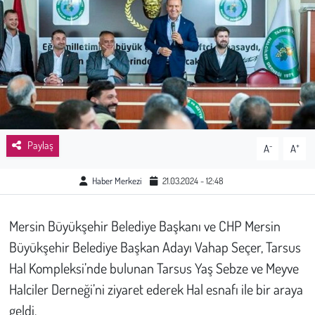
Sağlık
Kadın
Emek
Spor
Paylaş
-
+
A
A
Çocuk
Haber Merkezi
21.03.2024 - 12:48
Kültür Sanat
Mersin Büyükşehir Belediye Başkanı ve CHP Mersin
Bilim - Teknoloji
Büyükşehir Belediye Başkan Adayı Vahap Seçer, Tarsus
Hal Kompleksi’nde bulunan Tarsus Yaş Sebze ve Meyve
İnsan Hakları
Halciler Derneği’ni ziyaret ederek Hal esnafı ile bir araya
geldi.
Hayvan Hakları