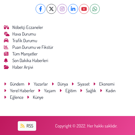
Nöbetçi Eczaneler
Hava Durumu
Trafik Durumu
Puan Durumu ve Fikstür
Tüm Manşetler
Son Dakika Haberleri
Haber Arşivi
Gündem
Yazarlar
Dünya
Siyaset
Ekonomi
Yerel Haberler
Yaşam
Eğitim
Sağlık
Kadın
Eğlence
Künye
RSS
Copyright © 2022. Her hakkı saklıdır.