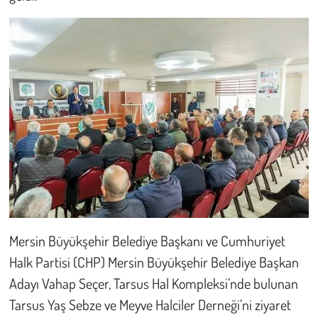
Çevre
Galeri
Günün İçinden
Vefat İlanları
Tarih
Hukuk
Mersin Büyükşehir Belediye Başkanı ve Cumhuriyet
Tarım
Halk Partisi (CHP) Mersin Büyükşehir Belediye Başkan
Adayı Vahap Seçer, Tarsus Hal Kompleksi’nde bulunan
Son Dakika
Tarsus Yaş Sebze ve Meyve Halciler Derneği’ni ziyaret