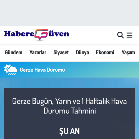
Gündem
Nöbetçi Eczaneler
Yazarlar
Hava Durumu
Gündem
Yazarlar
Siyaset
Dünya
Ekonomi
Yaşam
Dünya
Trafik Durumu
Gerze Hava Durumu
Siyaset
Süper Lig Puan Durumu ve Fikstür
Ekonomi
Tüm Manşetler
Gerze Bugün, Yarın ve 1 Haftalık Hava
Yaşam
Son Dakika Haberleri
Durumu Tahmini
Yerel Haberler
Haber Arşivi
ŞU AN
Eğitim