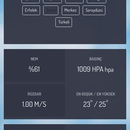
Erfelek
Gerze
Merkez
Saraydüzü
Çevre
Türkeli
Galeri
Günün İçinden
Vefat İlanları
NEM
BASINÇ
%61
1009 HPA
hpa
Tarih
Hukuk
RÜZGAR
EN DÜŞÜK / EN YÜKSEK
°
°
Tarım
1.00 M/S
23
/ 25
Son Dakika