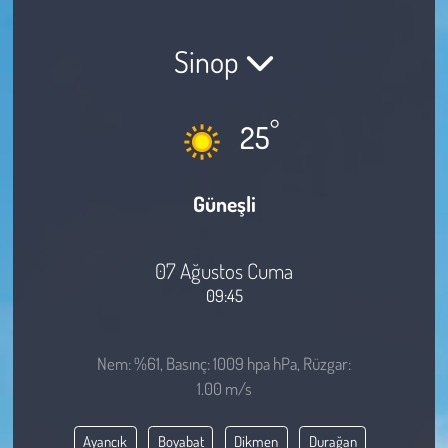
Sağlık
Sinop
Kadın
°
25
Emek
Spor
Güneşli
Çocuk
07 Ağustos Cuma
Kültür Sanat
09:45
Bilim - Teknoloji
Nem: %61, Basınç: 1009 hpa hPa, Rüzgar:
1.00 m/s
İnsan Hakları
Ayancık
Boyabat
Dikmen
Durağan
Hayvan Hakları