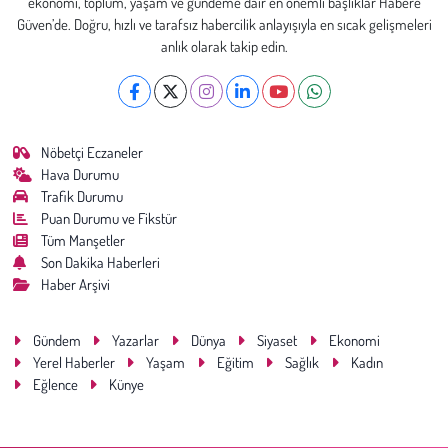
ekonomi, toplum, yaşam ve gündeme dair en önemli başlıklar Habere
Güven’de. Doğru, hızlı ve tarafsız habercilik anlayışıyla en sıcak gelişmeleri
anlık olarak takip edin.
Nöbetçi Eczaneler
Hava Durumu
Trafik Durumu
Puan Durumu ve Fikstür
Tüm Manşetler
Son Dakika Haberleri
Haber Arşivi
Gündem
Yazarlar
Dünya
Siyaset
Ekonomi
Yerel Haberler
Yaşam
Eğitim
Sağlık
Kadın
Eğlence
Künye