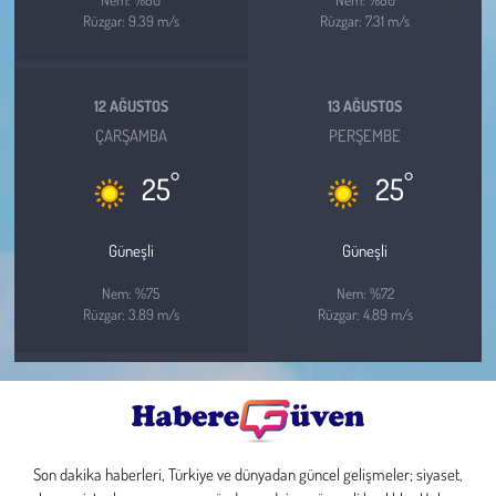
Rüzgar: 9.39 m/s
Rüzgar: 7.31 m/s
12 AĞUSTOS
13 AĞUSTOS
ÇARŞAMBA
PERŞEMBE
°
°
25
25
Güneşli
Güneşli
Nem: %75
Nem: %72
Rüzgar: 3.89 m/s
Rüzgar: 4.89 m/s
Son dakika haberleri, Türkiye ve dünyadan güncel gelişmeler; siyaset,