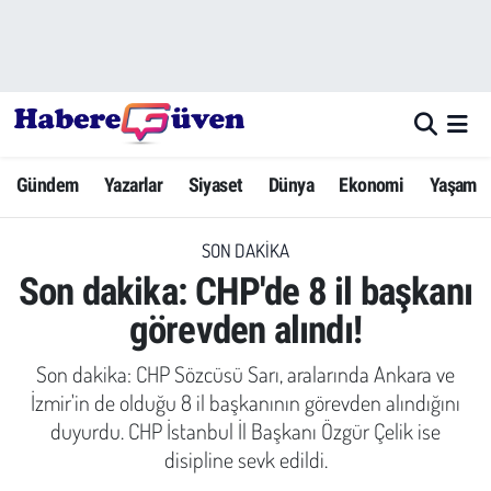
Gündem
Nöbetçi Eczaneler
Yazarlar
Hava Durumu
Gündem
Yazarlar
Siyaset
Dünya
Ekonomi
Yaşam
Dünya
Trafik Durumu
SON DAKIKA
Siyaset
Süper Lig Puan Durumu ve Fikstür
Son dakika: CHP'de 8 il başkanı
Ekonomi
Tüm Manşetler
görevden alındı!
Yaşam
Son Dakika Haberleri
Son dakika: CHP Sözcüsü Sarı, aralarında Ankara ve
İzmir'in de olduğu 8 il başkanının görevden alındığını
Yerel Haberler
Haber Arşivi
duyurdu. CHP İstanbul İl Başkanı Özgür Çelik ise
disipline sevk edildi.
Eğitim