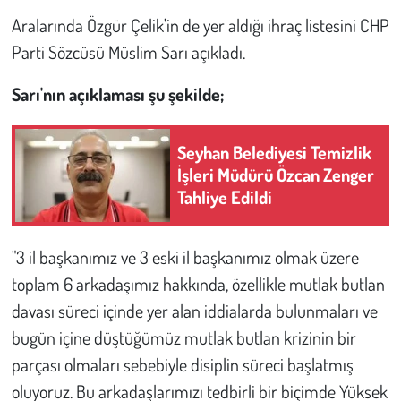
Aralarında Özgür Çelik'in de yer aldığı ihraç listesini CHP
Çevre
Parti Sözcüsü Müslim Sarı açıkladı.
Galeri
Sarı'nın açıklaması şu şekilde;
Günün İçinden
Seyhan Belediyesi Temizlik
İşleri Müdürü Özcan Zenger
Vefat İlanları
Tahliye Edildi
Tarih
"3 il başkanımız ve 3 eski il başkanımız olmak üzere
Hukuk
toplam 6 arkadaşımız hakkında, özellikle mutlak butlan
davası süreci içinde yer alan iddialarda bulunmaları ve
Tarım
bugün içine düştüğümüz mutlak butlan krizinin bir
Son Dakika
parçası olmaları sebebiyle disiplin süreci başlatmış
oluyoruz. Bu arkadaşlarımızı tedbirli bir biçimde Yüksek