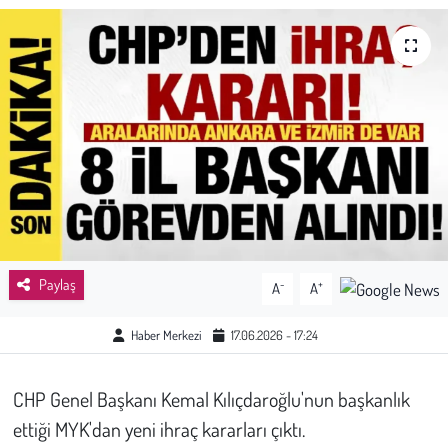
Sağlık
Kadın
Emek
Spor
Çocuk
Paylaş
-
+
A
A
Kültür Sanat
Haber Merkezi
17.06.2026 - 17:24
Bilim - Teknoloji
İnsan Hakları
CHP Genel Başkanı Kemal Kılıçdaroğlu'nun başkanlık
ettiği MYK'dan yeni ihraç kararları çıktı.
Hayvan Hakları