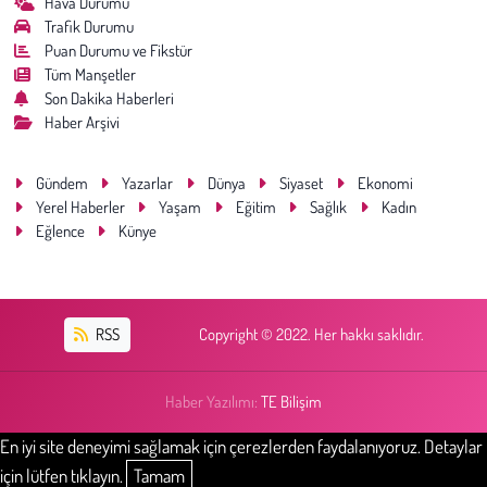
Hava Durumu
Trafik Durumu
Puan Durumu ve Fikstür
Tüm Manşetler
Son Dakika Haberleri
Haber Arşivi
Gündem
Yazarlar
Dünya
Siyaset
Ekonomi
Yerel Haberler
Yaşam
Eğitim
Sağlık
Kadın
Eğlence
Künye
RSS
Copyright © 2022. Her hakkı saklıdır.
Haber Yazılımı:
TE Bilişim
En iyi site deneyimi sağlamak için çerezlerden faydalanıyoruz. Detaylar
için lütfen tıklayın.
Tamam