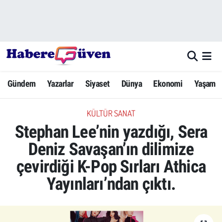
Gündem
Nöbetçi Eczaneler
Yazarlar
Hava Durumu
Gündem
Yazarlar
Siyaset
Dünya
Ekonomi
Yaşam
Dünya
Trafik Durumu
KÜLTÜR SANAT
Siyaset
Süper Lig Puan Durumu ve Fikstür
Stephan Lee’nin yazdığı, Sera
Ekonomi
Tüm Manşetler
Deniz Savaşan’ın dilimize
çevirdiği K-Pop Sırları Athica
Yaşam
Son Dakika Haberleri
Yayınları’ndan çıktı.
Yerel Haberler
Haber Arşivi
Eğitim