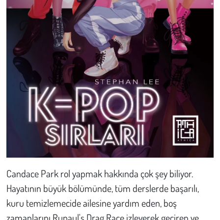
Kent
Eğlence
Candace Park rol yapmak hakkında çok şey biliyor.
Hayatının büyük bölümünde, tüm derslerde başarılı,
kuru temizlemecide ailesine yardım eden, boş
zamanlarını Rupaul's Drag Race izleyerek geçiren ve