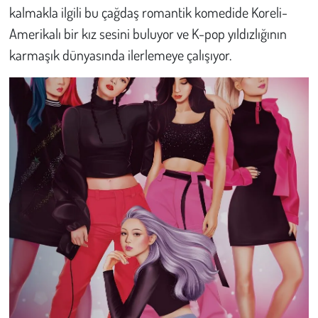
kalmakla ilgili bu çağdaş romantik komedide Koreli-
Amerikalı bir kız sesini buluyor ve K-pop yıldızlığının
Çevre
karmaşık dünyasında ilerlemeye çalışıyor.
Galeri
Günün İçinden
Vefat İlanları
Tarih
Hukuk
Tarım
Son Dakika