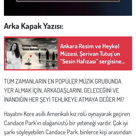
Arka Kapak Yazısı:
Ankara Resim ve Heykel
Müzesi, Şerivan Tutuş’un
“Sesin Hafızası” sergisine
ev sahipliği yapıyor
TÜM ZAMANLARIN EN POPÜLER MÜZİK GRUBUNDA
YER ALMAK İÇİN, ARKADAŞLARINI, GELECEĞİNİ VE
İNANDIĞIN HER ŞEYİ TEHLİKEYE ATMAYA DEĞER Mİ?
Hayatını Kore asıllı Amerikalı kız rolü̈ oynayarak geçiren
Candace Park’ın olağanüstü̈ bir yeteneği vardır. Çok iyi
şarkı söyleyebilen Candace Park, binlerce kişi arasından