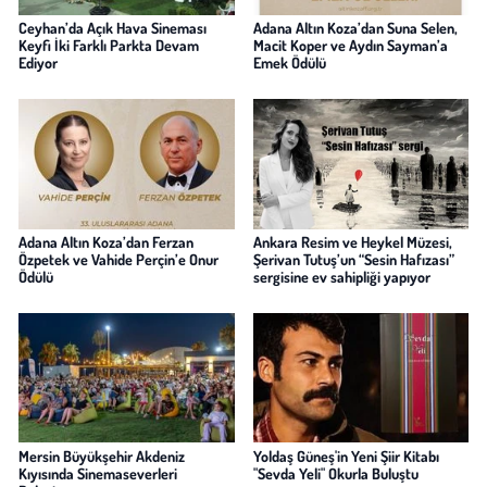
Ceyhan’da Açık Hava Sineması
Adana Altın Koza’dan Suna Selen,
Keyfi İki Farklı Parkta Devam
Macit Koper ve Aydın Sayman’a
Ediyor
Emek Ödülü
Adana Altın Koza’dan Ferzan
Ankara Resim ve Heykel Müzesi,
Özpetek ve Vahide Perçin’e Onur
Şerivan Tutuş’un “Sesin Hafızası”
Ödülü
sergisine ev sahipliği yapıyor
Mersin Büyükşehir Akdeniz
Yoldaş Güneş'in Yeni Şiir Kitabı
Kıyısında Sinemaseverleri
"Sevda Yeli" Okurla Buluştu