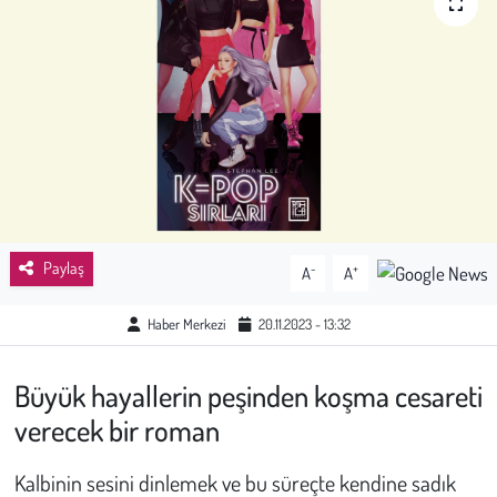
Sağlık
Kadın
Emek
Spor
Çocuk
Paylaş
-
+
A
A
Kültür Sanat
Haber Merkezi
20.11.2023 - 13:32
Bilim - Teknoloji
Büyük hayallerin peşinden koşma cesareti
verecek bir roman
İnsan Hakları
Kalbinin sesini dinlemek ve bu süreçte kendine sadık
Hayvan Hakları