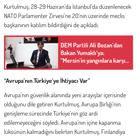
Kent
Kurtulmuş, 28-29 Haziran’da İstanbul’da düzenlenecek
NATO Parlamenter Zirvesi’ne 20’nin üzerinde meclis
Eğlence
başkanının katılım bildirdiğini de açıkladı.
DEM Partili Ali Bozan’dan
Bakan Yumaklı’ya:
“Mersin’in yangınlara karşı
hazırlık kapasitesi ne
düzeyde?”
“Avrupa’nın Türkiye’ye İhtiyacı Var”
Avrupa’nın güvenlik alanında yeni arayışlar içerisinde
olduğunu dile getiren Kurtulmuş, Avrupa Birliği’nin
genişleme sürecinde Türkiye’nin göz ardı
edilemeyeceğini söyledi. Avrupa’nın içine kapanma
lüksünün kalmadığını belirten Kurtulmuş, Finlandiya