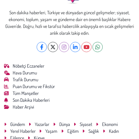
Son dakika haberleri, Türkiye ve dünyadan güncel gelişmeler; siyaset,
ekonomi, toplum, yaşam ve gündeme dair en önemli başlıklar Habere
Güven’de. Doğru, hızlı ve tarafsız habercilik anlayışıyla en sıcak gelişmeleri
anlık olarak takip edin.
Nöbetçi Eczaneler
Hava Durumu
Trafik Durumu
Puan Durumu ve Fikstür
Tüm Manşetler
Son Dakika Haberleri
Haber Arşivi
Gündem
Yazarlar
Dünya
Siyaset
Ekonomi
Yerel Haberler
Yaşam
Eğitim
Sağlık
Kadın
Eğlence
Künye