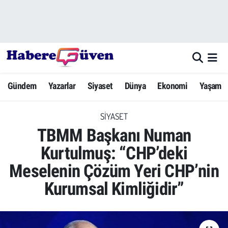
Gündem
Nöbetçi Eczaneler
Yazarlar
Hava Durumu
Gündem
Yazarlar
Siyaset
Dünya
Ekonomi
Yaşam
Dünya
Trafik Durumu
SIYASET
Siyaset
Süper Lig Puan Durumu ve Fikstür
TBMM Başkanı Numan
Ekonomi
Tüm Manşetler
Kurtulmuş: “CHP’deki
Meselenin Çözüm Yeri CHP’nin
Yaşam
Son Dakika Haberleri
Kurumsal Kimliğidir”
Yerel Haberler
Haber Arşivi
Eğitim