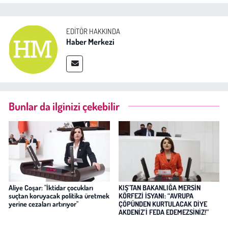
EDITÖR HAKKINDA
Haber Merkezi
Bunlar da ilginizi çekebilir
Aliye Coşar: "İktidar çocukları
KIŞ’TAN BAKANLIĞA MERSİN
suçtan koruyacak politika üretmek
KÖRFEZİ İSYANI: “AVRUPA
yerine cezaları artırıyor"
ÇÖPÜNDEN KURTULACAK DİYE
AKDENİZ’İ FEDA EDEMEZSİNİZ!”