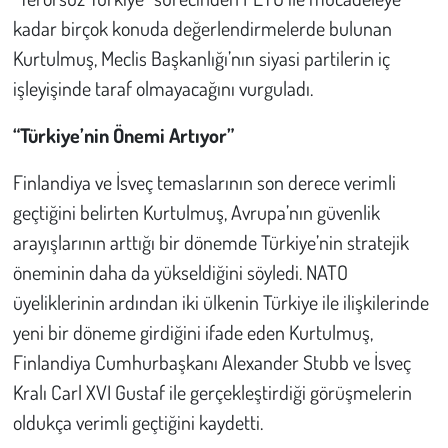
kadar birçok konuda değerlendirmelerde bulunan
Çevre
Kurtulmuş, Meclis Başkanlığı’nın siyasi partilerin iç
işleyişinde taraf olmayacağını vurguladı.
Galeri
“Türkiye’nin Önemi Artıyor”
Günün İçinden
Finlandiya ve İsveç temaslarının son derece verimli
Vefat İlanları
geçtiğini belirten Kurtulmuş, Avrupa’nın güvenlik
arayışlarının arttığı bir dönemde Türkiye’nin stratejik
Tarih
öneminin daha da yükseldiğini söyledi. NATO
üyeliklerinin ardından iki ülkenin Türkiye ile ilişkilerinde
Hukuk
yeni bir döneme girdiğini ifade eden Kurtulmuş,
Tarım
Finlandiya Cumhurbaşkanı Alexander Stubb ve İsveç
Kralı Carl XVI Gustaf ile gerçekleştirdiği görüşmelerin
Son Dakika
oldukça verimli geçtiğini kaydetti.