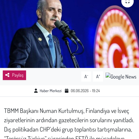
Sağlık
Kadın
Emek
Spor
Çocuk
Paylaş
-
+
A
A
Kültür Sanat
Haber Merkezi
06.06.2026 - 19:24
Bilim - Teknoloji
TBMM Başkanı Numan Kurtulmuş, Finlandiya ve İsveç
ziyaretlerinin ardından gazetecilerin sorularını yanıtladı.
İnsan Hakları
Dış politikadan CHP’deki grup toplantısı tartışmalarına,
Hayvan Hakları
“Terörsüz Türkiye” sürecinden FETÖ ile mücadeleye