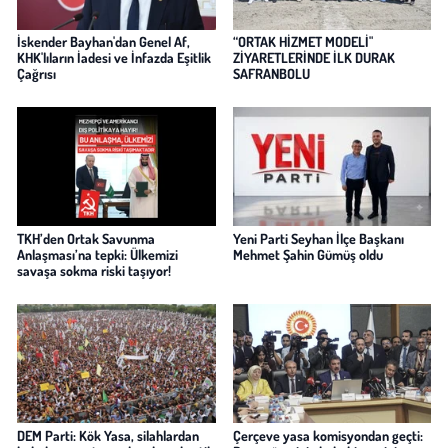
İskender Bayhan'dan Genel Af,
“ORTAK HİZMET MODELİ"
KHK'lıların İadesi ve İnfazda Eşitlik
ZİYARETLERİNDE İLK DURAK
Çağrısı
SAFRANBOLU
TKH’den Ortak Savunma
Yeni Parti Seyhan İlçe Başkanı
Anlaşması’na tepki: Ülkemizi
Mehmet Şahin Gümüş oldu
savaşa sokma riski taşıyor!
DEM Parti: Kök Yasa, silahlardan
Çerçeve yasa komisyondan geçti: