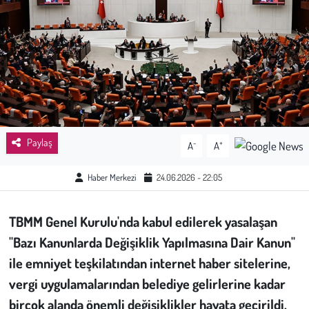
Sağlık
Kadın
Emek
Spor
Paylaş
-
+
A
A
Çocuk
Haber Merkezi
24.06.2026 - 22:05
Kültür Sanat
TBMM Genel Kurulu'nda kabul edilerek yasalaşan
Bilim - Teknoloji
"Bazı Kanunlarda Değişiklik Yapılmasına Dair Kanun"
ile emniyet teşkilatından internet haber sitelerine,
İnsan Hakları
vergi uygulamalarından belediye gelirlerine kadar
birçok alanda önemli değişiklikler hayata geçirildi.
Hayvan Hakları