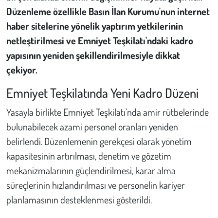
Düzenleme özellikle Basın İlan Kurumu'nun internet
Çevre
haber sitelerine yönelik yaptırım yetkilerinin
netleştirilmesi ve Emniyet Teşkilatı'ndaki kadro
Galeri
yapısının yeniden şekillendirilmesiyle dikkat
çekiyor.
Günün İçinden
Emniyet Teşkilatında Yeni Kadro Düzeni
Vefat İlanları
Yasayla birlikte Emniyet Teşkilatı'nda amir rütbelerinde
Tarih
bulunabilecek azami personel oranları yeniden
belirlendi. Düzenlemenin gerekçesi olarak yönetim
Hukuk
kapasitesinin artırılması, denetim ve gözetim
mekanizmalarının güçlendirilmesi, karar alma
Tarım
süreçlerinin hızlandırılması ve personelin kariyer
Son Dakika
planlamasının desteklenmesi gösterildi.