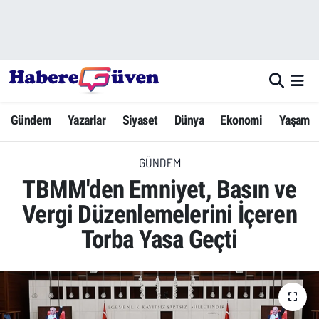
Gündem
Nöbetçi Eczaneler
Yazarlar
Hava Durumu
Gündem
Yazarlar
Siyaset
Dünya
Ekonomi
Yaşam
Dünya
Trafik Durumu
GÜNDEM
Siyaset
Süper Lig Puan Durumu ve Fikstür
TBMM'den Emniyet, Basın ve
Ekonomi
Tüm Manşetler
Vergi Düzenlemelerini İçeren
Torba Yasa Geçti
Yaşam
Son Dakika Haberleri
Yerel Haberler
Haber Arşivi
Eğitim