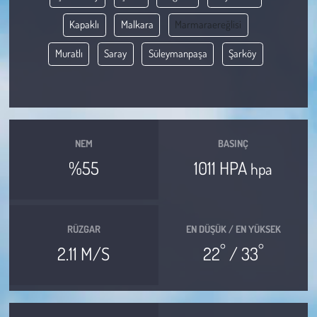
Kapaklı
Malkara
Marmaraereğlisi
Çevre
Muratlı
Saray
Süleymanpaşa
Şarköy
Galeri
Günün İçinden
Vefat İlanları
NEM
BASINÇ
%55
1011 HPA
hpa
Tarih
Hukuk
RÜZGAR
EN DÜŞÜK / EN YÜKSEK
°
°
Tarım
2.11 M/S
22
/ 33
Son Dakika