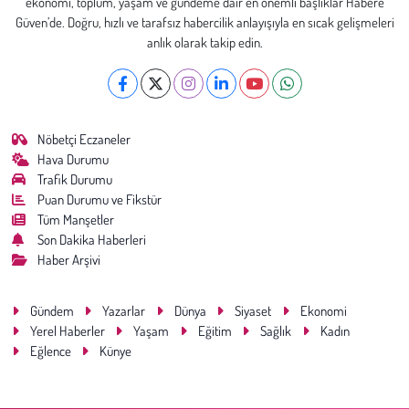
ekonomi, toplum, yaşam ve gündeme dair en önemli başlıklar Habere
Güven’de. Doğru, hızlı ve tarafsız habercilik anlayışıyla en sıcak gelişmeleri
anlık olarak takip edin.
Nöbetçi Eczaneler
Hava Durumu
Trafik Durumu
Puan Durumu ve Fikstür
Tüm Manşetler
Son Dakika Haberleri
Haber Arşivi
Gündem
Yazarlar
Dünya
Siyaset
Ekonomi
Yerel Haberler
Yaşam
Eğitim
Sağlık
Kadın
Eğlence
Künye