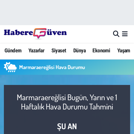
Gündem
Nöbetçi Eczaneler
Yazarlar
Hava Durumu
Gündem
Yazarlar
Siyaset
Dünya
Ekonomi
Yaşam
Dünya
Trafik Durumu
Marmaraereğlisi Hava Durumu
Siyaset
Süper Lig Puan Durumu ve Fikstür
Ekonomi
Tüm Manşetler
Marmaraereğlisi Bugün, Yarın ve 1
Yaşam
Son Dakika Haberleri
Haftalık Hava Durumu Tahmini
Yerel Haberler
Haber Arşivi
ŞU AN
Eğitim