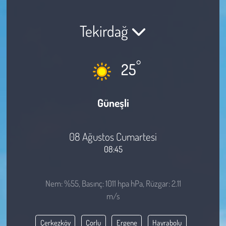
Sağlık
Tekirdağ
Kadın
°
25
Emek
Spor
Güneşli
Çocuk
08 Ağustos Cumartesi
Kültür Sanat
08:45
Bilim - Teknoloji
Nem: %55, Basınç: 1011 hpa hPa, Rüzgar: 2.11
m/s
İnsan Hakları
Çerkezköy
Çorlu
Ergene
Hayrabolu
Hayvan Hakları