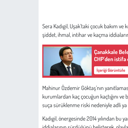
Çevre
Sera Kadıgil, Uşak’taki çocuk bakım ve 
Galeri
şiddet, ihmal, intihar ve kaçma iddiaları
Günün İçinden
Çanakkale Bele
Vefat İlanları
CHP'den istifa 
İçeriği Görüntüle
Tarih
Hukuk
Mahinur Özdemir Göktaş’nın yanıtlaması 
kurumlardan kaç çocuğun kaçtığını ve bu
Tarım
suça sürüklenme riski nedeniyle adli ya
Son Dakika
Kadıgil, önergesinde 2014 yılından bu ya
iddialarının sürdüğünü belirterek, olayl