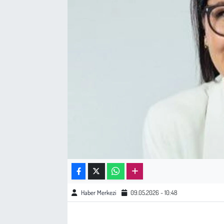
Sağlık
Kadın
Emek
Spor
Çocuk
Kültür Sanat
Bilim - Teknoloji
Haber Merkezi
09.05.2026 - 10:48
İnsan Hakları
Hayvan Hakları