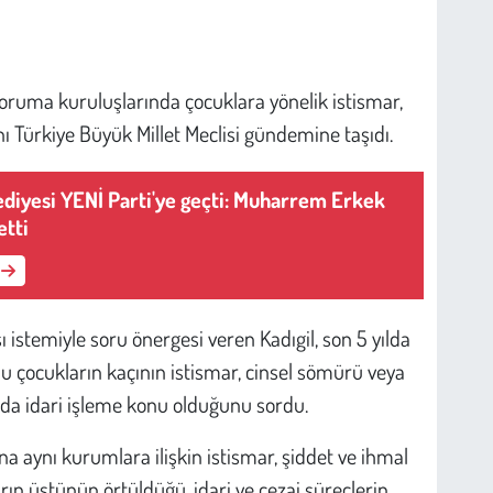
koruma kuruluşlarında çocuklara yönelik istismar,
nı Türkiye Büyük Millet Meclisi gündemine taşıdı.
diyesi YENİ Parti'ye geçti: Muharrem Erkek
etti
istemiyle soru önergesi veren Kadıgil, son 5 yılda
 çocukların kaçının istismar, cinsel sömürü veya
 da idari işleme konu olduğunu sordu.
na aynı kurumlara ilişkin istismar, şiddet ve ihmal
arın üstünün örtüldüğü, idari ve cezai süreçlerin