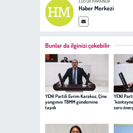
EDITÖR HAKKINDA
Haber Merkezi
Bunlar da ilginizi çekebilir
YENİ Partili Evrim Karakoz, Çine
YENİ Parti
yangınını TBMM gündemine
"konteyner
taşıdı
soru öner