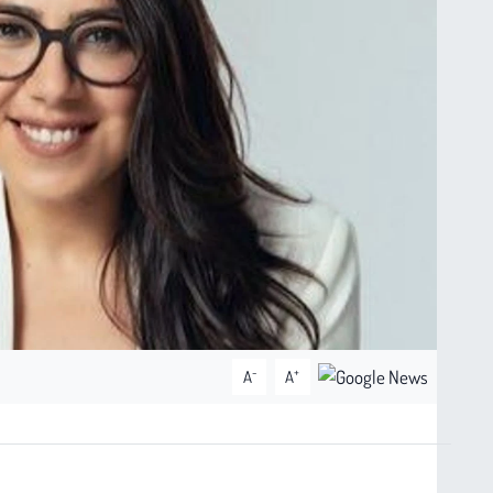
-
+
A
A