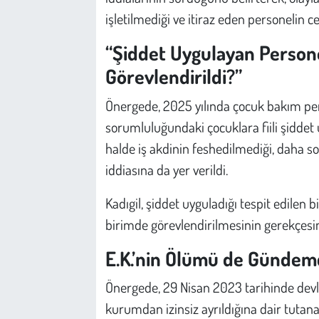
Kent
işletilmediği ve itiraz eden personelin c
Eğlence
“Şiddet Uygulayan Person
Görevlendirildi?”
Önergede, 2025 yılında çocuk bakım pers
sorumluluğundaki çocuklara fiili şiddet u
halde iş akdinin feshedilmediği, daha s
iddiasına da yer verildi.
Kadıgil, şiddet uyguladığı tespit edilen
birimde görevlendirilmesinin gerekçesi
E.K.’nin Ölümü de Günde
Önergede, 29 Nisan 2023 tarihinde devlet
kurumdan izinsiz ayrıldığına dair tutan