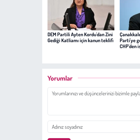
DEM Partili Ayten Kordu'dan Zini
Çanakkale
Gediği Katliamı için kanun teklifi
Parti'ye 
CHP'den is
Yorumlar