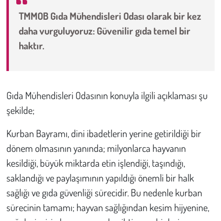
TMMOB Gıda Mühendisleri Odası olarak bir kez
Çevre
daha vurguluyoruz: Güvenilir gıda temel bir
haktır.
Galeri
Günün İçinden
Gıda Mühendisleri Odasının konuyla ilgili açıklaması şu
Vefat İlanları
şekilde;
Tarih
Kurban Bayramı, dini ibadetlerin yerine getirildiği bir
dönem olmasının yanında; milyonlarca hayvanın
Hukuk
kesildiği, büyük miktarda etin işlendiği, taşındığı,
Tarım
saklandığı ve paylaşımının yapıldığı önemli bir halk
sağlığı ve gıda güvenliği sürecidir. Bu nedenle kurban
Son Dakika
sürecinin tamamı; hayvan sağlığından kesim hijyenine,