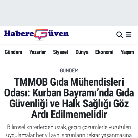
Gündem
Nöbetçi Eczaneler
Yazarlar
Hava Durumu
Gündem
Yazarlar
Siyaset
Dünya
Ekonomi
Yaşam
Dünya
Trafik Durumu
GÜNDEM
Siyaset
Süper Lig Puan Durumu ve Fikstür
TMMOB Gıda Mühendisleri
Ekonomi
Tüm Manşetler
Odası: Kurban Bayramı’nda Gıda
Güvenliği ve Halk Sağlığı Göz
Yaşam
Son Dakika Haberleri
Ardı Edilmemelidir
Yerel Haberler
Haber Arşivi
Bilimsel kriterlerden uzak, geçici çözümlerle yürütülen
Eğitim
uygulamalar her yıl aynı sorunların tekrar yaşanmasına