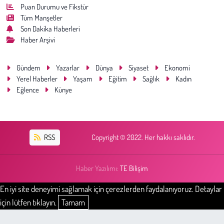
Puan Durumu ve Fikstür
Tüm Manşetler
Son Dakika Haberleri
Haber Arşivi
Gündem
Yazarlar
Dünya
Siyaset
Ekonomi
Yerel Haberler
Yaşam
Eğitim
Sağlık
Kadın
Eğlence
Künye
RSS
Copyright © 2022. Her hakkı saklıdır.
Haber Yazılımı:
TE Bilişim
En iyi site deneyimi sağlamak için çerezlerden faydalanıyoruz. Detaylar
için lütfen tıklayın.
Tamam