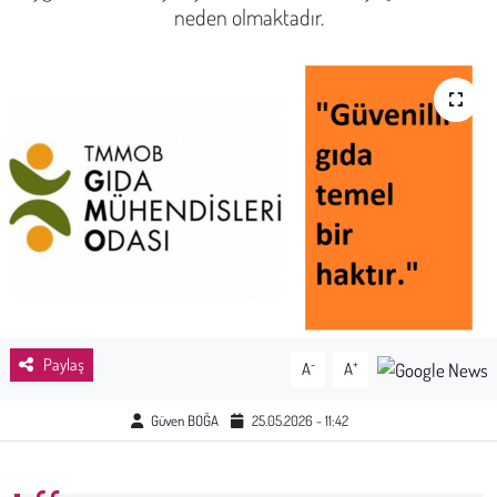
neden olmaktadır.
Sağlık
Kadın
Emek
Spor
Çocuk
Kültür Sanat
Paylaş
-
+
A
A
Bilim - Teknoloji
Güven BOĞA
25.05.2026 - 11:42
İnsan Hakları
Hayvan Hakları