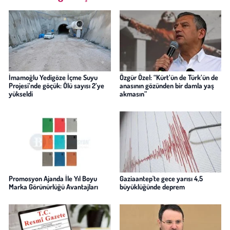
İmamoğlu Yedigöze İçme Suyu
Özgür Özel: “Kürt’ün de Türk’ün de
Projesi’nde göçük: Ölü sayısı 2’ye
anasının gözünden bir damla yaş
yükseldi
akmasın”
Promosyon Ajanda İle Yıl Boyu
Gaziaantep'te gece yarısı 4,5
Marka Görünürlüğü Avantajları
büyüklüğünde deprem