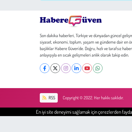
Çevre
Galeri
Son dakika haberleri, Türkiye ve dünyadan güncel geliş
siyaset, ekonomi, toplum, yaşam ve gündeme dair en ö
Günün İçinden
başlıklar Habere Güven’de. Doğru, hızlı ve tarafsız haber
anlayışıyla en sıcak gelişmeleri anlık olarak takip edin.
Vefat İlanları
Tarih
Hukuk
RSS
Copyright © 2022. Her hakkı saklıdır.
Tarım
En iyi site deneyimi sağlamak için çerezlerden faydal
Son Dakika