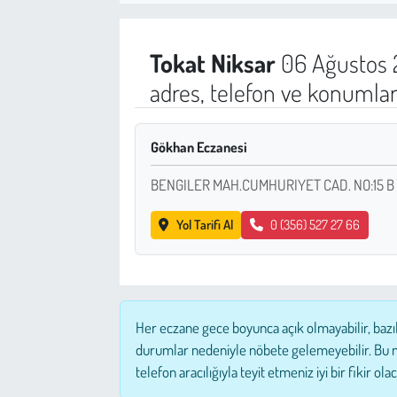
Sağlık
Tokat
Niksar
06 Ağustos 
Kadın
adres, telefon ve konumlar
Emek
Gökhan Eczanesi
Spor
BENGILER MAH.CUMHURIYET CAD. NO:15 B
Çocuk
Yol Tarifi Al
0 (356) 527 27 66
Kültür Sanat
Bilim - Teknoloji
Her eczane gece boyunca açık olmayabilir, bazı
İnsan Hakları
durumlar nedeniyle nöbete gelemeyebilir. Bu 
telefon aracılığıyla teyit etmeniz iyi bir fikir olac
Hayvan Hakları