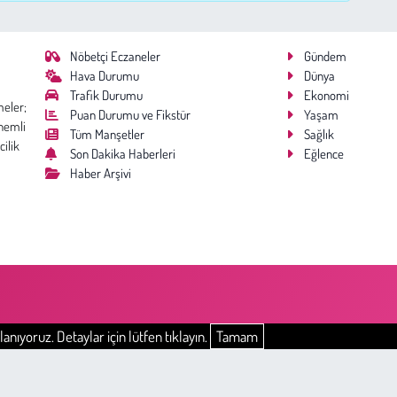
Nöbetçi Eczaneler
Gündem
Hava Durumu
Dünya
Trafik Durumu
Ekonomi
meler;
Puan Durumu ve Fikstür
Yaşam
nemli
Tüm Manşetler
Sağlık
cilik
Son Dakika Haberleri
Eğlence
Haber Arşivi
anıyoruz. Detaylar için lütfen tıklayın.
Tamam