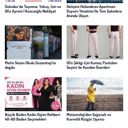
Üsküdar’da Taşınma: Yokuş, İzin ve
İletişimi Hızlandıran Apartman
Ofis Ayrımı | Kozcuoğlu Nakliyat
Duyuru Yönetimi İle Tüm Sakinlere
Anında Ulaşın
Metin Sözen Okulu Gaziantep’te
Ofis Şıklığı İçin Kumaş Pantolon
doğdu
Seçimi Ve Kombin Önerileri
Büyük Beden Kadın Giyim Rehberi:
Meteoroloji'den Sağanak ve
40-60 Beden Seçenekleri
Kuvvetli Rüzgâr Uyarısı