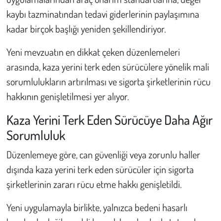
kaybı tazminatından tedavi giderlerinin paylaşımına
Çevre
kadar birçok başlığı yeniden şekillendiriyor.
Galeri
Yeni mevzuatın en dikkat çeken düzenlemeleri
arasında, kaza yerini terk eden sürücülere yönelik mali
Günün İçinden
sorumlulukların artırılması ve sigorta şirketlerinin rücu
hakkının genişletilmesi yer alıyor.
Vefat İlanları
Kaza Yerini Terk Eden Sürücüye Daha Ağır
Tarih
Sorumluluk
Hukuk
Düzenlemeye göre, can güvenliği veya zorunlu haller
dışında kaza yerini terk eden sürücüler için sigorta
Tarım
şirketlerinin zararı rücu etme hakkı genişletildi.
Son Dakika
Yeni uygulamayla birlikte, yalnızca bedeni hasarlı