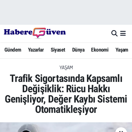
Gündem
Nöbetçi Eczaneler
Yazarlar
Hava Durumu
Gündem
Yazarlar
Siyaset
Dünya
Ekonomi
Yaşam
Dünya
Trafik Durumu
YAŞAM
Siyaset
Süper Lig Puan Durumu ve Fikstür
Trafik Sigortasında Kapsamlı
Ekonomi
Tüm Manşetler
Değişiklik: Rücu Hakkı
Genişliyor, Değer Kaybı Sistemi
Yaşam
Son Dakika Haberleri
Otomatikleşiyor
Yerel Haberler
Haber Arşivi
Eğitim