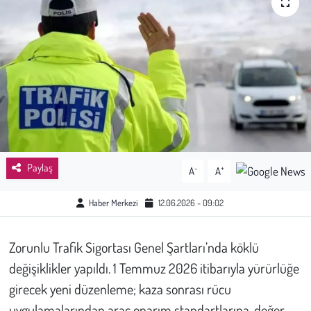
Sağlık
Kadın
Emek
Spor
Çocuk
Paylaş
-
+
A
A
Kültür Sanat
Haber Merkezi
12.06.2026 - 09:02
Bilim - Teknoloji
Zorunlu Trafik Sigortası Genel Şartları’nda köklü
değişiklikler yapıldı. 1 Temmuz 2026 itibarıyla yürürlüğe
İnsan Hakları
girecek yeni düzenleme; kaza sonrası rücu
Hayvan Hakları
uygulamalarından araç onarım standartlarına, değer