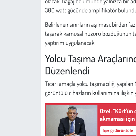
olacak. Bagaj bölümünde yalnızca bir ade
300 watt gücünde amplifikatör bulundu
Belirlenen sınırların aşılması, birden fa
taşarak kamusal huzuru bozduğunun tes
yaptırım uygulanacak.
Yolcu Taşıma Araçların
Düzenlendi
Ticari amaçla yolcu taşımacılığı yapılan M
görüntülü cihazların kullanımına ilişkin ye
Özel: “Kürt'ün
akmaması için 
İçeriği Görüntüle