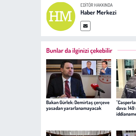
EDITÖR HAKKINDA
Haber Merkezi
Bunlar da ilginizi çekebilir
Bakan Gürlek: Demirtaş çerçeve
"Casperlar
yasadan yararlanamayacak
dava: 149
iddianam