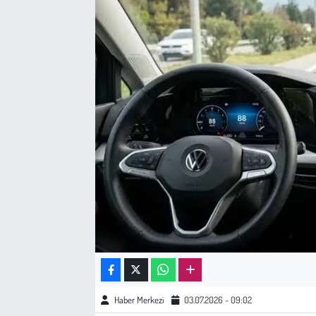
Sağlık
Kadın
Emek
Spor
Çocuk
Kültür Sanat
Bilim - Teknoloji
İnsan Hakları
Haber Merkezi
03.07.2026 - 09:02
Hayvan Hakları