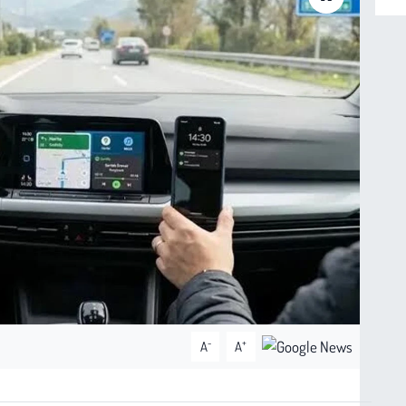
-
+
A
A