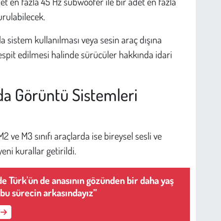
t en fazla 45 Hz subwoofer ile bir adet en fazla
rulabilecek.
zla sistem kullanılması veya sesin araç dışına
pit edilmesi halinde sürücüler hakkında idari
da Görüntü Sistemleri
2 ve M3 sınıfı araçlarda ise bireysel sesli ve
ni kurallar getirildi.
 de Türk'ün de anasının gözünden bir daha yaş
bu sürecin arkasındayız”