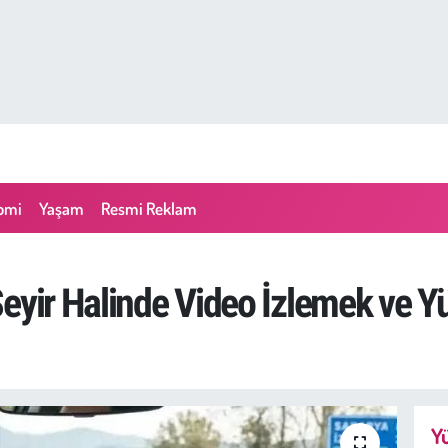
omi
Yaşam
Resmi Reklam
Seyir Halinde Video İzlemek ve Y
Yü