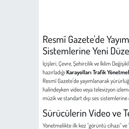
Çevre
Galeri
Resmî Gazete'de Yayıml
Günün İçinden
Sistemlerine Yeni Düz
Vefat İlanları
İçişleri, Çevre, Şehircilik ve İklim Değişi
hazırladığı
Karayolları Trafik Yönetmel
Tarih
Resmî Gazete'de yayımlanarak yürürlüğe 
Hukuk
halindeyken video veya televizyon izleme
müzik ve standart dışı ses sistemlerine d
Tarım
Sürücülerin Video ve T
Son Dakika
Yönetmelikte ilk kez "görüntü cihazı" ve