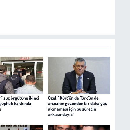
" suç örgütüne ikinci
Özel: “Kürt'ün de Türk'ün de
 şüpheli hakkında
anasının gözünden bir daha yaş
e
akmaması için bu sürecin
arkasındayız”