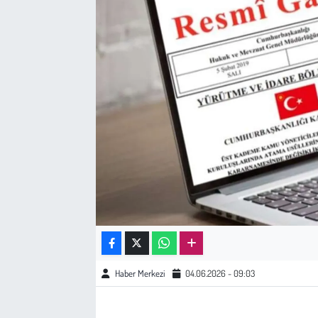
Sağlık
Kadın
Emek
Spor
Çocuk
Kültür Sanat
Bilim - Teknoloji
Haber Merkezi
04.06.2026 - 09:03
İnsan Hakları
Hayvan Hakları