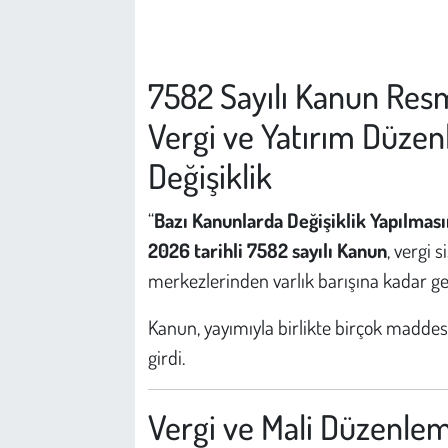
Çevre
7582 Sayılı Kanun Resm
Galeri
Vergi ve Yatırım Düze
Günün İçinden
Değişiklik
Vefat İlanları
“
Bazı Kanunlarda Değişiklik Yapılmas
2026 tarihli 7582 sayılı Kanun
, vergi 
Tarih
merkezlerinden varlık barışına kadar ge
Hukuk
Kanun, yayımıyla birlikte birçok maddesi 
Tarım
girdi.
Son Dakika
Vergi ve Mali Düzenle