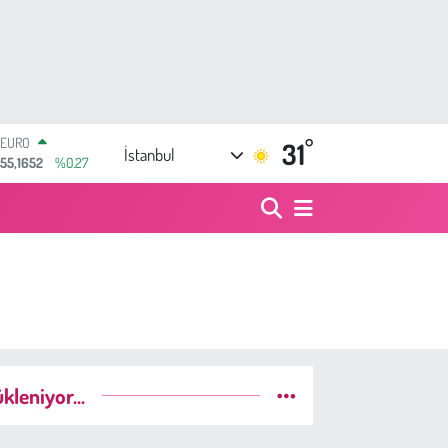
°
STERLİN
31
İstanbul
64,4046
%0.35
GRAM ALTIN
6618.49
%2.12
BİST100
13.773
%-19
BITCOIN
65.130,04
%1.2
DOLAR
47,7106
%0.17
EURO
55,1652
%0.27
kleniyor...