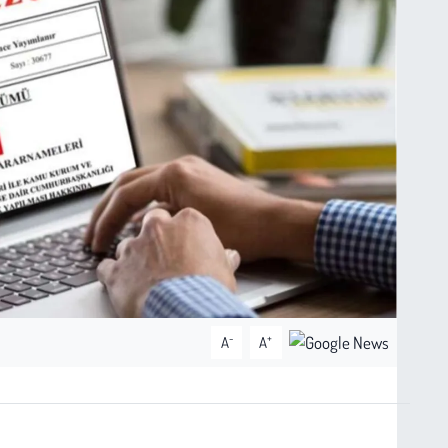
-
+
A
A