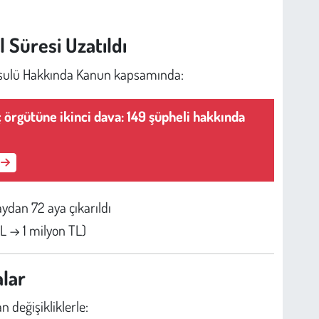
 Süresi Uzatıldı
 Usulü Hakkında Kanun kapsamında:
ç örgütüne ikinci dava: 149 şüpheli hakkında
aydan 72 aya çıkarıldı
 TL → 1 milyon TL)
alar
n değişikliklerle: