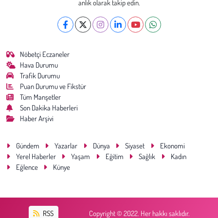
anlık olarak takip edin.
Nöbetçi Eczaneler
Hava Durumu
Trafik Durumu
Puan Durumu ve Fikstür
Tüm Manşetler
Son Dakika Haberleri
Haber Arşivi
Gündem
Yazarlar
Dünya
Siyaset
Ekonomi
Yerel Haberler
Yaşam
Eğitim
Sağlık
Kadın
Eğlence
Künye
RSS
Copyright © 2022. Her hakkı saklıdır.