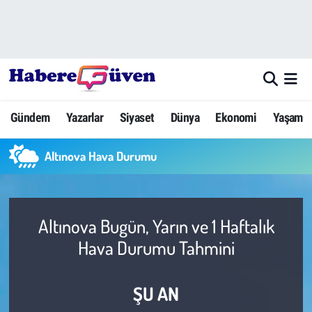
Gündem
Nöbetçi Eczaneler
Yazarlar
Hava Durumu
Gündem
Yazarlar
Siyaset
Dünya
Ekonomi
Yaşam
Dünya
Trafik Durumu
Altınova Hava Durumu
Siyaset
Süper Lig Puan Durumu ve Fikstür
Ekonomi
Tüm Manşetler
Altınova Bugün, Yarın ve 1 Haftalık
Yaşam
Son Dakika Haberleri
Hava Durumu Tahmini
Yerel Haberler
Haber Arşivi
ŞU AN
Eğitim