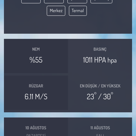
Merkez
Termal
Çevre
Galeri
Günün İçinden
NEM
BASINÇ
%55
1011 HPA
hpa
Vefat İlanları
Tarih
RÜZGAR
EN DÜŞÜK / EN YÜKSEK
Hukuk
°
°
6.11 M/S
23
/ 30
Tarım
Son Dakika
10 AĞUSTOS
11 AĞUSTOS
PAZARTESI
SALI