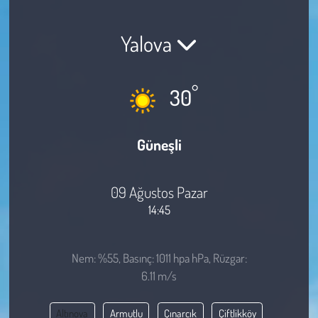
Sağlık
Yalova
Kadın
°
30
Emek
Spor
Güneşli
Çocuk
09 Ağustos Pazar
Kültür Sanat
14:45
Bilim - Teknoloji
Nem: %55, Basınç: 1011 hpa hPa, Rüzgar:
6.11 m/s
İnsan Hakları
Altınova
Armutlu
Çınarcık
Çiftlikköy
Hayvan Hakları