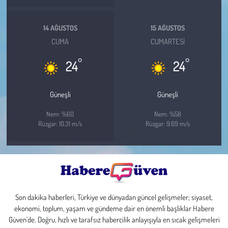
14 AĞUSTOS
15 AĞUSTOS
CUMA
CUMARTESI
°
°
24
24
Güneşli
Güneşli
Nem: %60
Nem: %58
Rüzgar: 10.31 m/s
Rüzgar: 9.69 m/s
Son dakika haberleri, Türkiye ve dünyadan güncel gelişmeler; siyaset,
ekonomi, toplum, yaşam ve gündeme dair en önemli başlıklar Habere
Güven’de. Doğru, hızlı ve tarafsız habercilik anlayışıyla en sıcak gelişmeleri