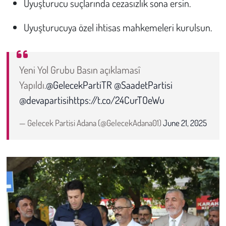
Uyuşturucu suçlarında cezasızlık sona ersin.
Uyuşturucuya özel ihtisas mahkemeleri kurulsun.
Yeni Yol Grubu Basın açıklamasî
Yapıldı.
@GelecekPartiTR
@SaadetPartisi
@devapartisi
https://t.co/24CurTOeWu
— Gelecek Partisi Adana (@GelecekAdana01)
June 21, 2025