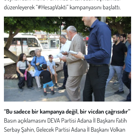
düzenleyerek “#HesapVakti” kampanyasını başlattı.
Çevre
Galeri
Günün İçinden
Vefat İlanları
Tarih
Hukuk
Tarım
“Bu sadece bir kampanya değil, bir vicdan çağrısıdır”
Basın açıklamasını DEVA Partisi Adana İl Başkanı Fatih
Son Dakika
Serbay Şahin, Gelecek Partisi Adana İl Başkanı Volkan