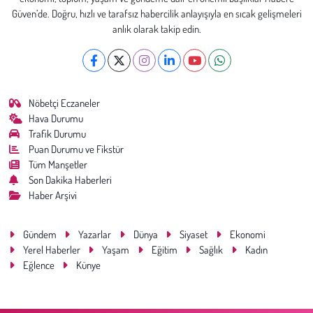
Güven’de. Doğru, hızlı ve tarafsız habercilik anlayışıyla en sıcak gelişmeleri
anlık olarak takip edin.
Nöbetçi Eczaneler
Hava Durumu
Trafik Durumu
Puan Durumu ve Fikstür
Tüm Manşetler
Son Dakika Haberleri
Haber Arşivi
Gündem
Yazarlar
Dünya
Siyaset
Ekonomi
Yerel Haberler
Yaşam
Eğitim
Sağlık
Kadın
Eğlence
Künye