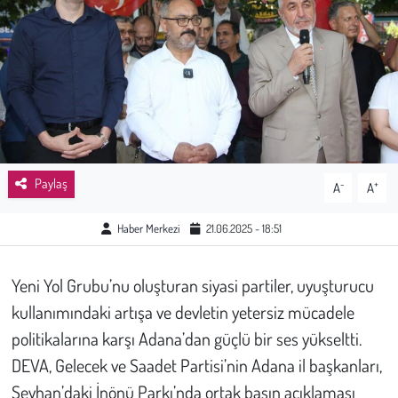
Sağlık
Kadın
Emek
Spor
Paylaş
-
+
A
A
Çocuk
Haber Merkezi
21.06.2025 - 18:51
Kültür Sanat
Yeni Yol Grubu’nu oluşturan siyasi partiler, uyuşturucu
Bilim - Teknoloji
kullanımındaki artışa ve devletin yetersiz mücadele
politikalarına karşı Adana’dan güçlü bir ses yükseltti.
İnsan Hakları
DEVA, Gelecek ve Saadet Partisi’nin Adana il başkanları,
Seyhan’daki İnönü Parkı’nda ortak basın açıklaması
Hayvan Hakları