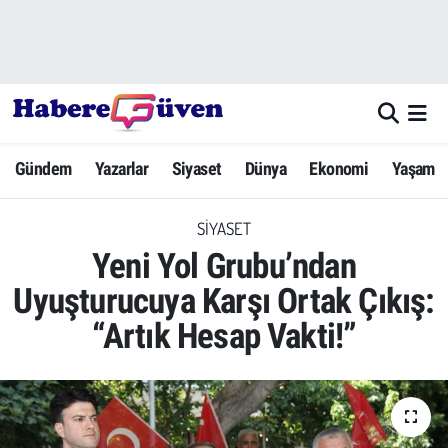
Gündem
Nöbetçi Eczaneler
Yazarlar
Hava Durumu
Gündem
Yazarlar
Siyaset
Dünya
Ekonomi
Yaşam
Dünya
Trafik Durumu
SIYASET
Siyaset
Süper Lig Puan Durumu ve Fikstür
Yeni Yol Grubu’ndan
Ekonomi
Tüm Manşetler
Uyuşturucuya Karşı Ortak Çıkış:
“Artık Hesap Vakti!”
Yaşam
Son Dakika Haberleri
Yerel Haberler
Haber Arşivi
Eğitim