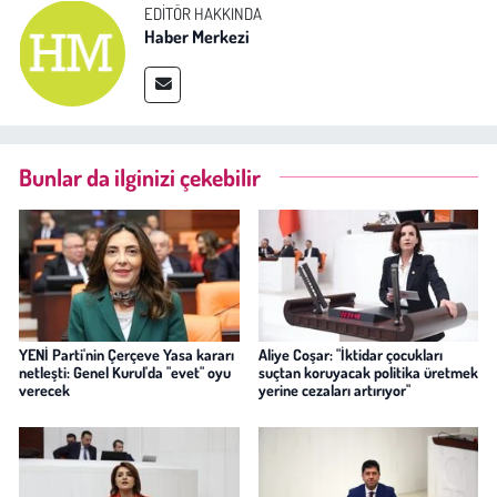
EDITÖR HAKKINDA
Haber Merkezi
Bunlar da ilginizi çekebilir
YENİ Parti'nin Çerçeve Yasa kararı
Aliye Coşar: "İktidar çocukları
netleşti: Genel Kurul'da "evet" oyu
suçtan koruyacak politika üretmek
verecek
yerine cezaları artırıyor"