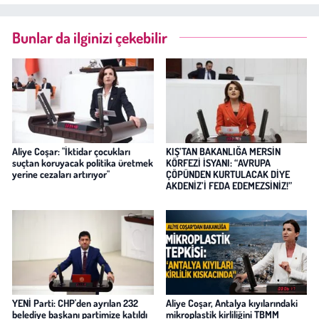
Bunlar da ilginizi çekebilir
Aliye Coşar: "İktidar çocukları
KIŞ’TAN BAKANLIĞA MERSİN
suçtan koruyacak politika üretmek
KÖRFEZİ İSYANI: “AVRUPA
yerine cezaları artırıyor"
ÇÖPÜNDEN KURTULACAK DİYE
AKDENİZ’İ FEDA EDEMEZSİNİZ!”
YENİ Parti: CHP'den ayrılan 232
Aliye Coşar, Antalya kıyılarındaki
belediye başkanı partimize katıldı
mikroplastik kirliliğini TBMM