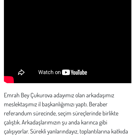
Emrah Bey Çukurova adayımız olan arkadaşımız
meslektaşımız il başkanlığımızı yaptı. Beraber
referandum sürecinde, seçim süreçlerinde birlikte
çalıştık. Arkadaşlarımızın şu anda karınca gibi
çalışıyorlar. Sürekli yanlarındayız, toplantılarına katkıda