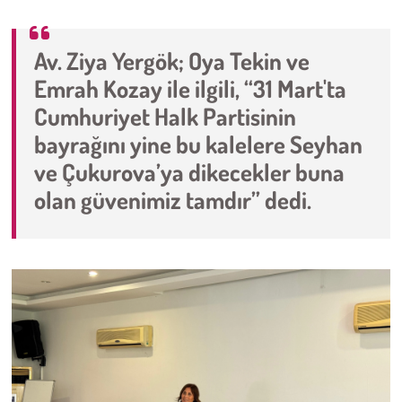
Çevre
Av. Ziya Yergök; Oya Tekin ve
Emrah Kozay ile ilgili, “31 Mart'ta
Galeri
Cumhuriyet Halk Partisinin
Günün İçinden
bayrağını yine bu kalelere Seyhan
ve Çukurova’ya dikecekler buna
Vefat İlanları
olan güvenimiz tamdır” dedi.
Tarih
Hukuk
Tarım
Son Dakika