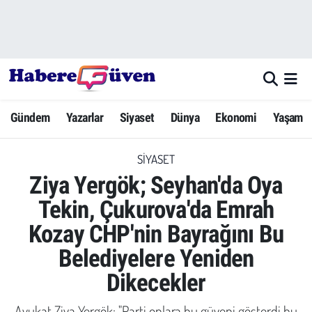
Gündem
Nöbetçi Eczaneler
Yazarlar
Hava Durumu
Gündem
Yazarlar
Siyaset
Dünya
Ekonomi
Yaşam
Dünya
Trafik Durumu
SIYASET
Siyaset
Süper Lig Puan Durumu ve Fikstür
Ziya Yergök; Seyhan'da Oya
Ekonomi
Tüm Manşetler
Tekin, Çukurova'da Emrah
Kozay CHP'nin Bayrağını Bu
Yaşam
Son Dakika Haberleri
Belediyelere Yeniden
Yerel Haberler
Haber Arşivi
Dikecekler
Eğitim
Avukat Ziya Yergök; "Parti onlara bu güveni gösterdi bu