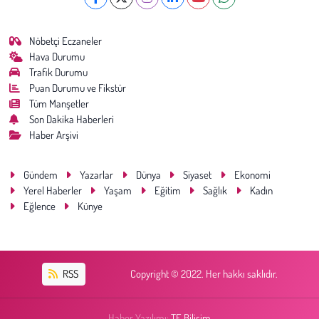
Nöbetçi Eczaneler
Hava Durumu
Trafik Durumu
Puan Durumu ve Fikstür
Tüm Manşetler
Son Dakika Haberleri
Haber Arşivi
Gündem
Yazarlar
Dünya
Siyaset
Ekonomi
Yerel Haberler
Yaşam
Eğitim
Sağlık
Kadın
Eğlence
Künye
RSS
Copyright © 2022. Her hakkı saklıdır.
Haber Yazılımı:
TE Bilişim