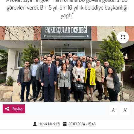
görevleri verdi. Biri 5 yıl, biri 10 yıllık belediye başkanlığı
Sağlık
yaptı."
Kadın
Emek
Spor
Çocuk
Kültür Sanat
Bilim - Teknoloji
Paylaş
-
+
A
A
İnsan Hakları
Haber Merkezi
20.03.2024 - 15:46
Hayvan Hakları