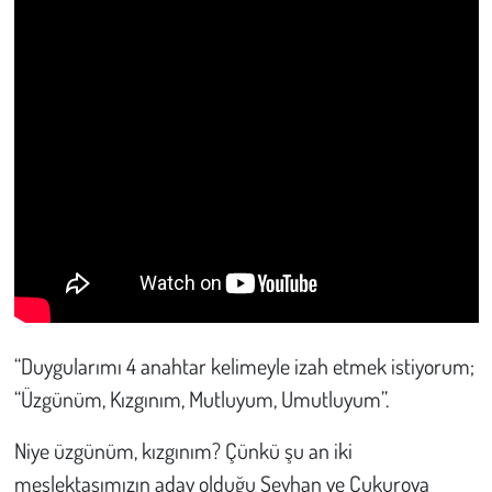
“Duygularımı 4 anahtar kelimeyle izah etmek istiyorum;
“Üzgünüm, Kızgınım, Mutluyum, Umutluyum”.
Niye üzgünüm, kızgınım? Çünkü şu an iki
meslektaşımızın aday olduğu Seyhan ve Çukurova