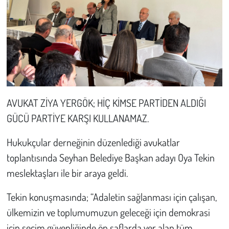
Kent
Eğlence
AVUKAT ZİYA YERGÖK; HİÇ KİMSE PARTİDEN ALDIĞI
GÜCÜ PARTİYE KARŞI KULLANAMAZ.
Hukukçular derneğinin düzenlediği avukatlar
toplantısında Seyhan Belediye Başkan adayı Oya Tekin
meslektaşları ile bir araya geldi.
Tekin konuşmasında; “Adaletin sağlanması için çalışan,
ülkemizin ve toplumumuzun geleceği için demokrasi
için seçim güvenliğinde ön saflarda yer alan tüm