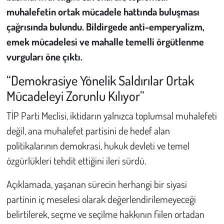
muhalefetin ortak mücadele hattında buluşması
Çevre
çağrısında bulundu. Bildirgede anti-emperyalizm,
emek mücadelesi ve mahalle temelli örgütlenme
Galeri
vurguları öne çıktı.
Günün İçinden
“Demokrasiye Yönelik Saldırılar Ortak
Mücadeleyi Zorunlu Kılıyor”
Vefat İlanları
TİP Parti Meclisi, iktidarın yalnızca toplumsal muhalefeti
Tarih
değil, ana muhalefet partisini de hedef alan
politikalarının demokrasi, hukuk devleti ve temel
Hukuk
özgürlükleri tehdit ettiğini ileri sürdü.
Tarım
Açıklamada, yaşanan sürecin herhangi bir siyasi
partinin iç meselesi olarak değerlendirilemeyeceği
Son Dakika
belirtilerek, seçme ve seçilme hakkının fiilen ortadan