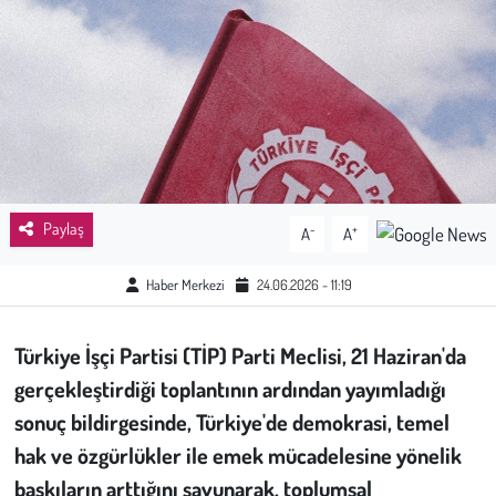
Sağlık
Kadın
Emek
Spor
Paylaş
-
+
A
A
Çocuk
Haber Merkezi
24.06.2026 - 11:19
Kültür Sanat
Türkiye İşçi Partisi (TİP) Parti Meclisi, 21 Haziran'da
Bilim - Teknoloji
gerçekleştirdiği toplantının ardından yayımladığı
sonuç bildirgesinde, Türkiye'de demokrasi, temel
İnsan Hakları
hak ve özgürlükler ile emek mücadelesine yönelik
baskıların arttığını savunarak, toplumsal
Hayvan Hakları