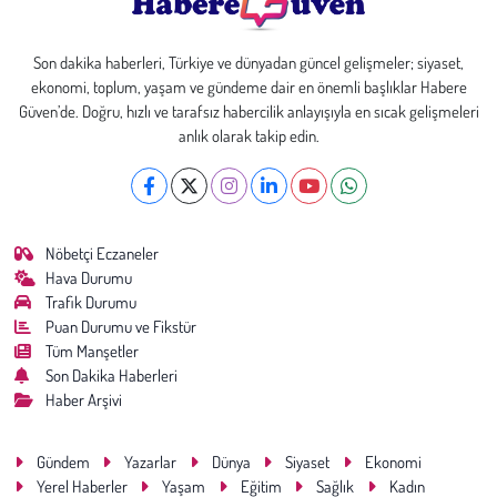
Son dakika haberleri, Türkiye ve dünyadan güncel gelişmeler; siyaset,
ekonomi, toplum, yaşam ve gündeme dair en önemli başlıklar Habere
Güven’de. Doğru, hızlı ve tarafsız habercilik anlayışıyla en sıcak gelişmeleri
anlık olarak takip edin.
Nöbetçi Eczaneler
Hava Durumu
Trafik Durumu
Puan Durumu ve Fikstür
Tüm Manşetler
Son Dakika Haberleri
Haber Arşivi
Gündem
Yazarlar
Dünya
Siyaset
Ekonomi
Yerel Haberler
Yaşam
Eğitim
Sağlık
Kadın