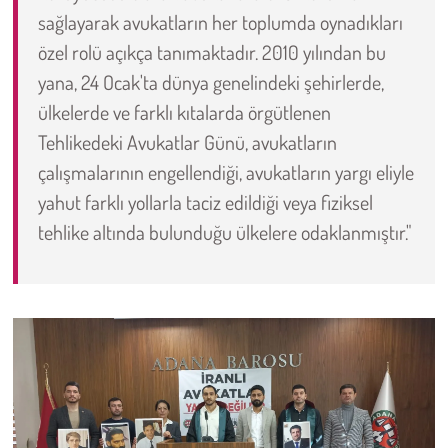
sağlayarak avukatların her toplumda oynadıkları
Çevre
özel rolü açıkça tanımaktadır. 2010 yılından bu
yana, 24 Ocak'ta dünya genelindeki şehirlerde,
Galeri
ülkelerde ve farklı kıtalarda örgütlenen
Tehlikedeki Avukatlar Günü, avukatların
Günün İçinden
çalışmalarının engellendiği, avukatların yargı eliyle
yahut farklı yollarla taciz edildiği veya fiziksel
Vefat İlanları
tehlike altında bulunduğu ülkelere odaklanmıştır."
Tarih
Hukuk
Tarım
Son Dakika