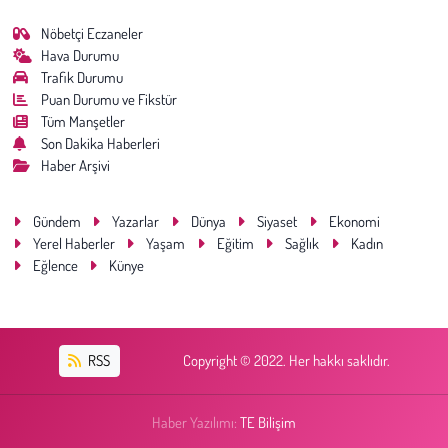
Nöbetçi Eczaneler
Hava Durumu
Trafik Durumu
Puan Durumu ve Fikstür
Tüm Manşetler
Son Dakika Haberleri
Haber Arşivi
Gündem
Yazarlar
Dünya
Siyaset
Ekonomi
Yerel Haberler
Yaşam
Eğitim
Sağlık
Kadın
Eğlence
Künye
RSS
Copyright © 2022. Her hakkı saklıdır.
Haber Yazılımı:
TE Bilişim