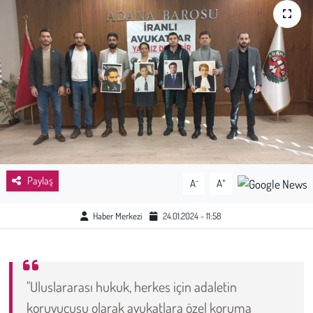
Sağlık
Kadın
Emek
Spor
Çocuk
Paylaş
-
+
A
A
Kültür Sanat
Haber Merkezi
24.01.2024 - 11:58
Bilim - Teknoloji
İnsan Hakları
"Uluslararası hukuk, herkes için adaletin
koruyucusu olarak avukatlara özel koruma
Hayvan Hakları