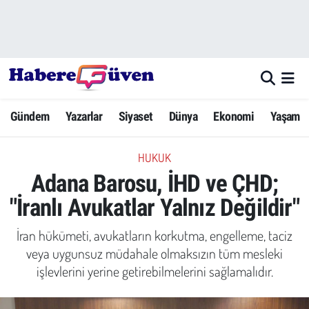
Gündem
Nöbetçi Eczaneler
Yazarlar
Hava Durumu
Gündem
Yazarlar
Siyaset
Dünya
Ekonomi
Yaşam
Dünya
Trafik Durumu
HUKUK
Siyaset
Süper Lig Puan Durumu ve Fikstür
Adana Barosu, İHD ve ÇHD;
Ekonomi
Tüm Manşetler
"İranlı Avukatlar Yalnız Değildir"
Yaşam
Son Dakika Haberleri
İran hükümeti, avukatların korkutma, engelleme, taciz
veya uygunsuz müdahale olmaksızın tüm mesleki
Yerel Haberler
Haber Arşivi
işlevlerini yerine getirebilmelerini sağlamalıdır.
Eğitim