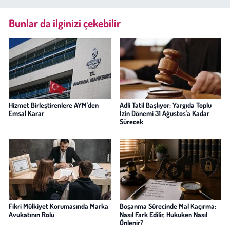
Bunlar da ilginizi çekebilir
Hizmet Birleştirenlere AYM'den
Adli Tatil Başlıyor: Yargıda Toplu
Emsal Karar
İzin Dönemi 31 Ağustos'a Kadar
Sürecek
Fikri Mülkiyet Korumasında Marka
Boşanma Sürecinde Mal Kaçırma:
Avukatının Rolü
Nasıl Fark Edilir, Hukuken Nasıl
Önlenir?