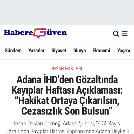
Gündem
Nöbetçi Eczaneler
Yazarlar
Hava Durumu
Gündem
Yazarlar
Siyaset
Dünya
Ekonomi
Yaşam
Dünya
Trafik Durumu
İNSAN HAKLARI
Siyaset
Süper Lig Puan Durumu ve Fikstür
Adana İHD’den Gözaltında
Ekonomi
Tüm Manşetler
Kayıplar Haftası Açıklaması:
“Hakikat Ortaya Çıkarılsın,
Yaşam
Son Dakika Haberleri
Cezasızlık Son Bulsun”
Yerel Haberler
Haber Arşivi
İnsan Hakları Derneği Adana Şubesi, 17-31 Mayıs
Eğitim
Gözaltında Kayıplar Haftası kapsamında Adana Heykelli