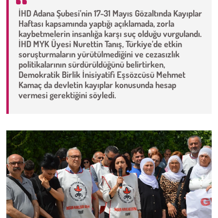
İHD Adana Şubesi’nin 17-31 Mayıs Gözaltında Kayıplar
Çevre
Haftası kapsamında yaptığı açıklamada, zorla
kaybetmelerin insanlığa karşı suç olduğu vurgulandı.
İHD MYK Üyesi Nurettin Tanış, Türkiye’de etkin
Galeri
soruşturmaların yürütülmediğini ve cezasızlık
politikalarının sürdürüldüğünü belirtirken,
Günün İçinden
Demokratik Birlik İnisiyatifi Eşsözcüsü Mehmet
Kamaç da devletin kayıplar konusunda hesap
vermesi gerektiğini söyledi.
Vefat İlanları
Tarih
Hukuk
Tarım
Son Dakika