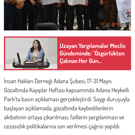
Kent
Eğlence
Uzayan Yargılamalar Meclis
Gündeminde: "Özgürlükten
Çalınan Her Gün
Hukuksuzluktur"
İnsan Hakları Derneği Adana Şubesi, 17-31 Mayıs
Gözaltında Kayıplar Haftası kapsamında Adana Heykelli
Park’ta basın açıklaması gerçekleştirdi. Saygı duruşuyla
başlayan açıklamada, gözaltında kaybedilenlerin
akıbetinin ortaya çıkarılması, faillerin yargılanması ve
cezasızlık politikalarına son verilmesi çağrısı yapıldı.