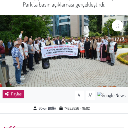
Park’ta basın açıklaması gerçekleştirdi.
Sağlık
Kadın
Emek
Spor
Çocuk
Kültür Sanat
Paylaş
-
+
A
A
Bilim - Teknoloji
Güven BOĞA
17.05.2026 - 18:02
İnsan Hakları
Hayvan Hakları