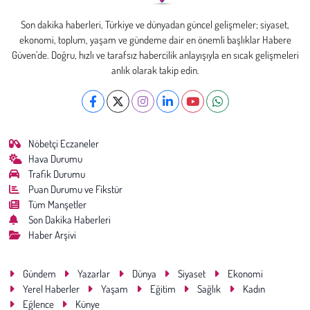
Son dakika haberleri, Türkiye ve dünyadan güncel gelişmeler; siyaset,
ekonomi, toplum, yaşam ve gündeme dair en önemli başlıklar Habere
Güven’de. Doğru, hızlı ve tarafsız habercilik anlayışıyla en sıcak gelişmeleri
anlık olarak takip edin.
Nöbetçi Eczaneler
Hava Durumu
Trafik Durumu
Puan Durumu ve Fikstür
Tüm Manşetler
Son Dakika Haberleri
Haber Arşivi
Gündem
Yazarlar
Dünya
Siyaset
Ekonomi
Yerel Haberler
Yaşam
Eğitim
Sağlık
Kadın
Eğlence
Künye