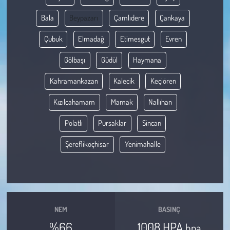
Bala
Beypazarı
Çamlıdere
Çankaya
Çevre
Çubuk
Elmadağ
Etimesgut
Evren
Galeri
Gölbaşı
Güdül
Haymana
Günün İçinden
Kahramankazan
Kalecik
Keçiören
Vefat İlanları
Kızılcahamam
Mamak
Nallıhan
Polatlı
Pursaklar
Sincan
Tarih
Şereflikoçhisar
Yenimahalle
Hukuk
Tarım
Son Dakika
NEM
BASINÇ
%66
1008 HPA
hpa