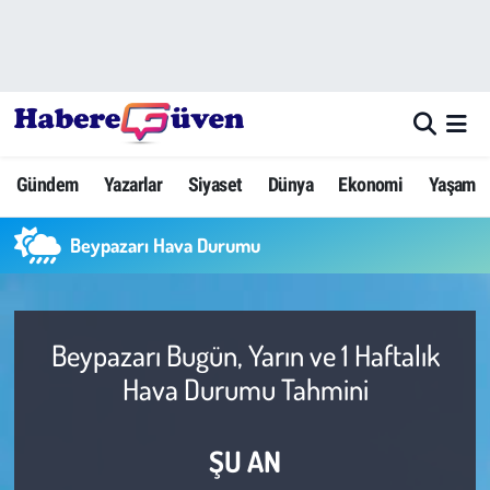
Gündem
Nöbetçi Eczaneler
Yazarlar
Hava Durumu
Gündem
Yazarlar
Siyaset
Dünya
Ekonomi
Yaşam
Dünya
Trafik Durumu
Beypazarı Hava Durumu
Siyaset
Süper Lig Puan Durumu ve Fikstür
Ekonomi
Tüm Manşetler
Beypazarı Bugün, Yarın ve 1 Haftalık
Yaşam
Son Dakika Haberleri
Hava Durumu Tahmini
Yerel Haberler
Haber Arşivi
ŞU AN
Eğitim