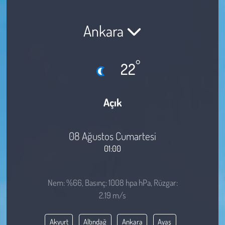
Sağlık
Ankara
Kadın
°
22
Emek
Spor
Açık
Çocuk
08 Ağustos Cumartesi
Kültür Sanat
01:00
Bilim - Teknoloji
Nem: %66, Basınç: 1008 hpa hPa, Rüzgar:
2.19 m/s
İnsan Hakları
Akyurt
Altındağ
Ankara
Ayaş
Hayvan Hakları