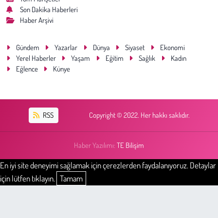
Son Dakika Haberleri
Haber Arşivi
Gündem
Yazarlar
Dünya
Siyaset
Ekonomi
Yerel Haberler
Yaşam
Eğitim
Sağlık
Kadın
Eğlence
Künye
RSS
Copyright © 2022. Her hakkı saklıdır.
Haber Yazılımı:
TE Bilişim
En iyi site deneyimi sağlamak için çerezlerden faydalanıyoruz. Detaylar
için lütfen tıklayın.
Tamam