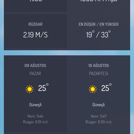
Kent
Eğlence
RÜZGAR
EN DÜŞÜK / EN YÜKSEK
°
°
2.19 M/S
19
/ 33
09 AĞUSTOS
10 AĞUSTOS
PAZAR
PAZARTESI
°
°
25
25
Güneşli
Güneşli
Nem: %44
Nem: %47
Rüzgar: 6.19 m/s
Rüzgar: 8.39 m/s