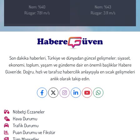
Nem: %40
Nem: %43
Rüzgar: 7.81 m/s
Rüzgar: 3.11 m/s
Son dakika haberleri, Türkiye ve dünyadan güncel gelişmeler; siyaset,
ekonomi, toplum, yaşam ve gündeme dair en önemli başlıklar Habere
Güven’de. Doğru, hızlı ve tarafsız habercilik anlayışıyla en sıcak gelişmeleri
anlık olarak takip edin.
Nöbetçi Eczaneler
Hava Durumu
Trafik Durumu
Puan Durumu ve Fikstür
Tüm Manşetler