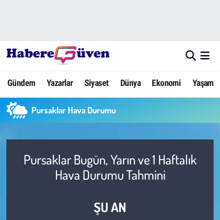
Gündem
Nöbetçi Eczaneler
Yazarlar
Hava Durumu
Gündem
Yazarlar
Siyaset
Dünya
Ekonomi
Yaşam
Dünya
Trafik Durumu
Pursaklar Hava Durumu
Siyaset
Süper Lig Puan Durumu ve Fikstür
Ekonomi
Tüm Manşetler
Pursaklar Bugün, Yarın ve 1 Haftalık
Yaşam
Son Dakika Haberleri
Hava Durumu Tahmini
Yerel Haberler
Haber Arşivi
ŞU AN
Eğitim