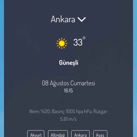
Sağlık
Ankara
Kadın
°
33
Emek
Spor
Güneşli
Çocuk
08 Ağustos Cumartesi
Kültür Sanat
16:15
Bilim - Teknoloji
Nem: %20, Basınç: 1005 hpa hPa, Rüzgar:
5.61 m/s
İnsan Hakları
Akyurt
Altındağ
Ankara
Ayaş
Hayvan Hakları