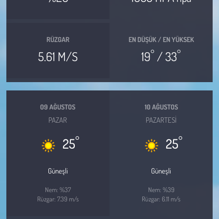
Kent
Eğlence
RÜZGAR
EN DÜŞÜK / EN YÜKSEK
°
°
5.61 M/S
19
/ 33
09 AĞUSTOS
10 AĞUSTOS
PAZAR
PAZARTESI
°
°
25
25
Güneşli
Güneşli
Nem: %37
Nem: %39
Rüzgar: 7.39 m/s
Rüzgar: 6.11 m/s