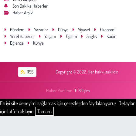
Son Dakika Haberleri
Haber Arşivi
Gündem
Yazarlar
Dünya
Siyaset
Ekonomi
Yerel Haberler
Yaşam
Eğitim
Sağlık
Kadın
Eğlence
Künye
RSS
Copyright © 2022. Her hakkı saklıdır.
Haber Yazılımı:
TE Bilişim
En iyi site deneyimi sağlamak için çerezlerden faydalanıyoruz. Detaylar
için lütfen tıklayın.
Tamam