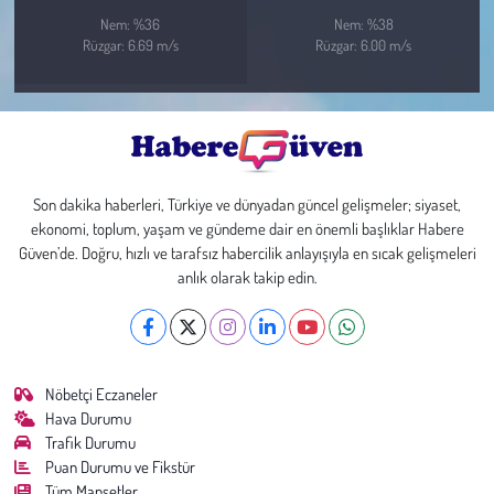
Nem: %36
Nem: %38
Rüzgar: 6.69 m/s
Rüzgar: 6.00 m/s
Son dakika haberleri, Türkiye ve dünyadan güncel gelişmeler; siyaset,
ekonomi, toplum, yaşam ve gündeme dair en önemli başlıklar Habere
Güven’de. Doğru, hızlı ve tarafsız habercilik anlayışıyla en sıcak gelişmeleri
anlık olarak takip edin.
Nöbetçi Eczaneler
Hava Durumu
Trafik Durumu
Puan Durumu ve Fikstür
Tüm Manşetler