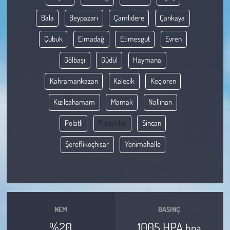
Bala
Beypazarı
Çamlıdere
Çankaya
Çevre
Çubuk
Elmadağ
Etimesgut
Evren
Galeri
Gölbaşı
Güdül
Haymana
Günün İçinden
Kahramankazan
Kalecik
Keçiören
Vefat İlanları
Kızılcahamam
Mamak
Nallıhan
Polatlı
Pursaklar
Sincan
Tarih
Şereflikoçhisar
Yenimahalle
Hukuk
Tarım
Son Dakika
NEM
BASINÇ
%20
1005 HPA
hpa