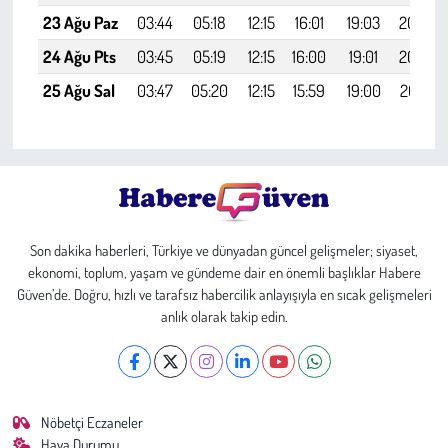
23 Ağu Paz
03:44
05:18
12:15
16:01
19:03
20:30
24 Ağu Pts
03:45
05:19
12:15
16:00
19:01
20:28
25 Ağu Sal
03:47
05:20
12:15
15:59
19:00
20:27
Son dakika haberleri, Türkiye ve dünyadan güncel gelişmeler; siyaset,
ekonomi, toplum, yaşam ve gündeme dair en önemli başlıklar Habere
Güven’de. Doğru, hızlı ve tarafsız habercilik anlayışıyla en sıcak gelişmeleri
anlık olarak takip edin.
Nöbetçi Eczaneler
Hava Durumu