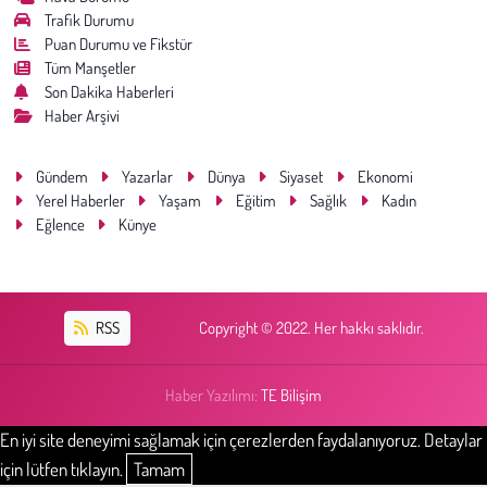
Trafik Durumu
Puan Durumu ve Fikstür
Tüm Manşetler
Son Dakika Haberleri
Haber Arşivi
Gündem
Yazarlar
Dünya
Siyaset
Ekonomi
Yerel Haberler
Yaşam
Eğitim
Sağlık
Kadın
Eğlence
Künye
RSS
Copyright © 2022. Her hakkı saklıdır.
Haber Yazılımı:
TE Bilişim
En iyi site deneyimi sağlamak için çerezlerden faydalanıyoruz. Detaylar
için lütfen tıklayın.
Tamam