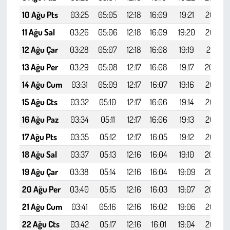
10 Ağu Pts
03:25
05:05
12:18
16:09
19:21
20:54
11 Ağu Sal
03:26
05:06
12:18
16:09
19:20
20:52
12 Ağu Çar
03:28
05:07
12:18
16:08
19:19
20:51
13 Ağu Per
03:29
05:08
12:17
16:08
19:17
20:49
14 Ağu Cum
03:31
05:09
12:17
16:07
19:16
20:47
15 Ağu Cts
03:32
05:10
12:17
16:06
19:14
20:45
16 Ağu Paz
03:34
05:11
12:17
16:06
19:13
20:43
17 Ağu Pts
03:35
05:12
12:17
16:05
19:12
20:42
18 Ağu Sal
03:37
05:13
12:16
16:04
19:10
20:40
19 Ağu Çar
03:38
05:14
12:16
16:04
19:09
20:38
20 Ağu Per
03:40
05:15
12:16
16:03
19:07
20:36
21 Ağu Cum
03:41
05:16
12:16
16:02
19:06
20:34
22 Ağu Cts
03:42
05:17
12:16
16:01
19:04
20:32