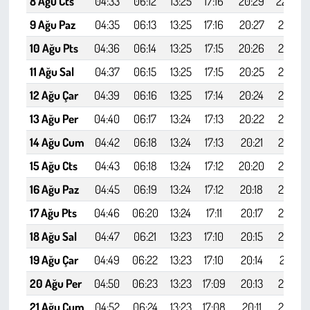
8 Ağu Cts
04:33
06:12
13:25
17:16
20:29
22:00
9 Ağu Paz
04:35
06:13
13:25
17:16
20:27
21:59
10 Ağu Pts
04:36
06:14
13:25
17:15
20:26
21:57
11 Ağu Sal
04:37
06:15
13:25
17:15
20:25
21:55
12 Ağu Çar
04:39
06:16
13:25
17:14
20:24
21:54
13 Ağu Per
04:40
06:17
13:24
17:13
20:22
21:52
14 Ağu Cum
04:42
06:18
13:24
17:13
20:21
21:50
15 Ağu Cts
04:43
06:18
13:24
17:12
20:20
21:48
16 Ağu Paz
04:45
06:19
13:24
17:12
20:18
21:47
17 Ağu Pts
04:46
06:20
13:24
17:11
20:17
21:45
18 Ağu Sal
04:47
06:21
13:23
17:10
20:15
21:43
19 Ağu Çar
04:49
06:22
13:23
17:10
20:14
21:41
20 Ağu Per
04:50
06:23
13:23
17:09
20:13
21:39
21 Ağu Cum
04:52
06:24
13:23
17:08
20:11
21:38