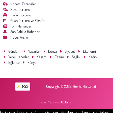
Nöbetçi Eczaneler
Hava Durumu
Trafik Durumu
Puan Durumu ve Fikstür
Tüm Manşetler
Son Dakika Haberleri
Haber Arşivi
Gündem
Yazarlar
Dünya
Siyaset
Ekonomi
Yerel Haberler
Yaşam
Eğitim
Sağlık
Kadın
Eğlence
Künye
RSS
Copyright © 2022. Her hakkı saklıdır.
Haber Yazılımı:
TE Bilişim
En iyi site deneyimi sağlamak için çerezlerden faydalanıyoruz. Detaylar