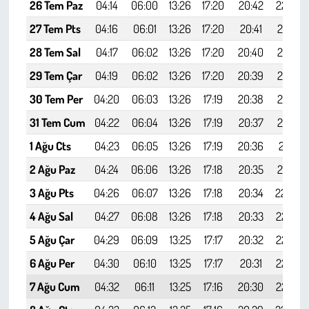
Kent
26 Tem Paz
04:14
06:00
13:26
17:20
20:42
22:20
27 Tem Pts
04:16
06:01
13:26
17:20
20:41
22:19
Eğlence
28 Tem Sal
04:17
06:02
13:26
17:20
20:40
22:17
29 Tem Çar
04:19
06:02
13:26
17:20
20:39
22:16
30 Tem Per
04:20
06:03
13:26
17:19
20:38
22:14
31 Tem Cum
04:22
06:04
13:26
17:19
20:37
22:13
1 Ağu Cts
04:23
06:05
13:26
17:19
20:36
22:11
2 Ağu Paz
04:24
06:06
13:26
17:18
20:35
22:10
3 Ağu Pts
04:26
06:07
13:26
17:18
20:34
22:08
4 Ağu Sal
04:27
06:08
13:26
17:18
20:33
22:07
5 Ağu Çar
04:29
06:09
13:25
17:17
20:32
22:05
6 Ağu Per
04:30
06:10
13:25
17:17
20:31
22:04
7 Ağu Cum
04:32
06:11
13:25
17:16
20:30
22:02