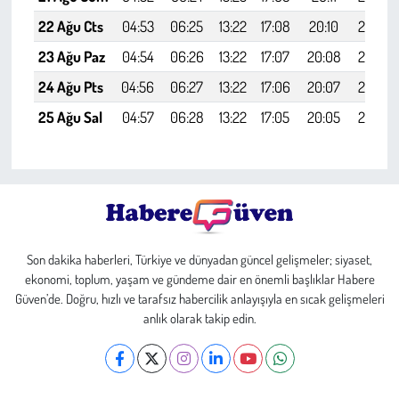
22 Ağu Cts
04:53
06:25
13:22
17:08
20:10
21:36
23 Ağu Paz
04:54
06:26
13:22
17:07
20:08
21:34
24 Ağu Pts
04:56
06:27
13:22
17:06
20:07
21:32
25 Ağu Sal
04:57
06:28
13:22
17:05
20:05
21:30
Son dakika haberleri, Türkiye ve dünyadan güncel gelişmeler; siyaset,
ekonomi, toplum, yaşam ve gündeme dair en önemli başlıklar Habere
Güven’de. Doğru, hızlı ve tarafsız habercilik anlayışıyla en sıcak gelişmeleri
anlık olarak takip edin.