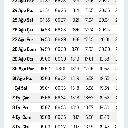
23 Ağu Paz
04:52
06:25
13:21
17:06
20:07
21:33
24 Ağu Pts
04:54
06:26
13:21
17:05
20:06
21:32
25 Ağu Sal
04:55
06:27
13:21
17:04
20:04
21:30
26 Ağu Çar
04:56
06:28
13:20
17:04
20:03
21:28
27 Ağu Per
04:58
06:29
13:20
17:03
20:01
21:26
28 Ağu Cum
04:59
06:30
13:20
17:02
20:00
21:24
29 Ağu Cts
05:00
06:30
13:19
17:01
19:58
21:22
30 Ağu Paz
05:02
06:31
13:19
17:00
19:57
21:20
31 Ağu Pts
05:03
06:32
13:19
16:59
19:55
21:19
1 Eyl Sal
05:04
06:33
13:18
16:58
19:54
21:17
2 Eyl Çar
05:06
06:34
13:18
16:57
19:52
21:15
3 Eyl Per
05:07
06:35
13:18
16:57
19:50
21:13
4 Eyl Cum
05:08
06:36
13:17
16:56
19:49
21:11
5 Eyl Cts
05:09
06:37
13:17
16:55
19:47
21:09