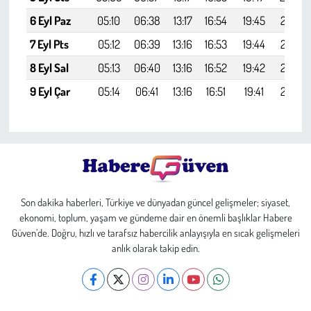
6 Eyl Paz
05:10
06:38
13:17
16:54
19:45
21:07
7 Eyl Pts
05:12
06:39
13:16
16:53
19:44
21:05
8 Eyl Sal
05:13
06:40
13:16
16:52
19:42
21:04
9 Eyl Çar
05:14
06:41
13:16
16:51
19:41
21:02
Son dakika haberleri, Türkiye ve dünyadan güncel gelişmeler; siyaset,
ekonomi, toplum, yaşam ve gündeme dair en önemli başlıklar Habere
Güven’de. Doğru, hızlı ve tarafsız habercilik anlayışıyla en sıcak gelişmeleri
anlık olarak takip edin.