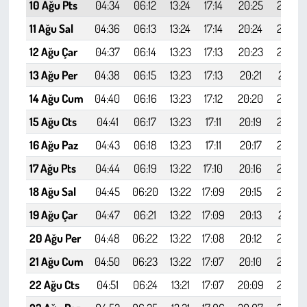
Kent
10 Ağu Pts
04:34
06:12
13:24
17:14
20:25
21:57
11 Ağu Sal
04:36
06:13
13:24
17:14
20:24
21:55
Eğlence
12 Ağu Çar
04:37
06:14
13:23
17:13
20:23
21:53
13 Ağu Per
04:38
06:15
13:23
17:13
20:21
21:51
14 Ağu Cum
04:40
06:16
13:23
17:12
20:20
21:50
15 Ağu Cts
04:41
06:17
13:23
17:11
20:19
21:48
16 Ağu Paz
04:43
06:18
13:23
17:11
20:17
21:46
17 Ağu Pts
04:44
06:19
13:22
17:10
20:16
21:44
18 Ağu Sal
04:45
06:20
13:22
17:09
20:15
21:43
19 Ağu Çar
04:47
06:21
13:22
17:09
20:13
21:41
20 Ağu Per
04:48
06:22
13:22
17:08
20:12
21:39
21 Ağu Cum
04:50
06:23
13:22
17:07
20:10
21:37
22 Ağu Cts
04:51
06:24
13:21
17:07
20:09
21:35