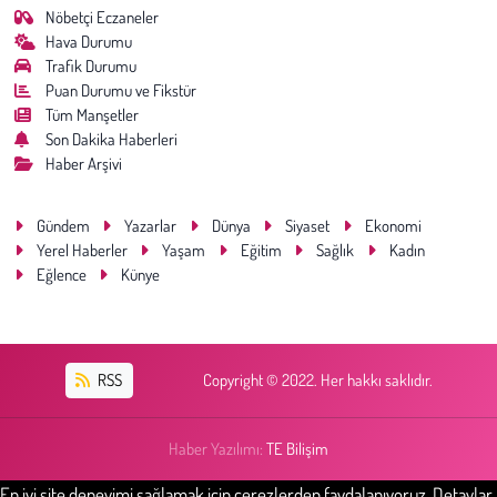
Nöbetçi Eczaneler
Hava Durumu
Trafik Durumu
Puan Durumu ve Fikstür
Tüm Manşetler
Son Dakika Haberleri
Haber Arşivi
Gündem
Yazarlar
Dünya
Siyaset
Ekonomi
Yerel Haberler
Yaşam
Eğitim
Sağlık
Kadın
Eğlence
Künye
RSS
Copyright © 2022. Her hakkı saklıdır.
Haber Yazılımı:
TE Bilişim
En iyi site deneyimi sağlamak için çerezlerden faydalanıyoruz. Detaylar