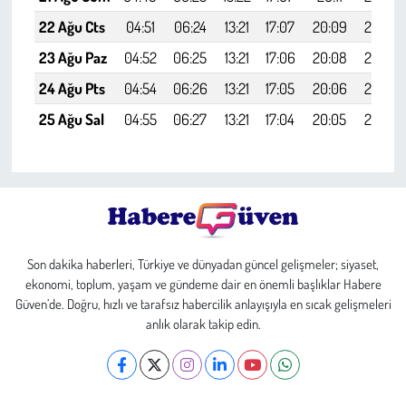
22 Ağu Cts
04:51
06:24
13:21
17:07
20:09
21:36
23 Ağu Paz
04:52
06:25
13:21
17:06
20:08
21:34
24 Ağu Pts
04:54
06:26
13:21
17:05
20:06
21:32
25 Ağu Sal
04:55
06:27
13:21
17:04
20:05
21:30
Son dakika haberleri, Türkiye ve dünyadan güncel gelişmeler; siyaset,
ekonomi, toplum, yaşam ve gündeme dair en önemli başlıklar Habere
Güven’de. Doğru, hızlı ve tarafsız habercilik anlayışıyla en sıcak gelişmeleri
anlık olarak takip edin.