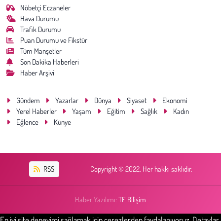
Nöbetçi Eczaneler
Hava Durumu
Trafik Durumu
Puan Durumu ve Fikstür
Tüm Manşetler
Son Dakika Haberleri
Haber Arşivi
Gündem
Yazarlar
Dünya
Siyaset
Ekonomi
Yerel Haberler
Yaşam
Eğitim
Sağlık
Kadın
Eğlence
Künye
RSS
Copyright © 2022. Her hakkı saklıdır.
Haber Yazılımı:
TE Bilişim
En iyi site deneyimi sağlamak için çerezlerden faydalanıyoruz. Detaylar