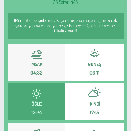
26 Safer 1448
Sağlık
(Mümin) kardeşinle münakaşa etme, onun hoşuna gitmeyecek
Kadın
şakalar yapma ve ona yerine getiremeyeceğin bir söz verme.
(Hadis-i şerif)
Emek
Spor
İMSAK
GÜNEŞ
Çocuk
04:32
06:11
Kültür Sanat
Bilim - Teknoloji
ÖĞLE
İKINDI
13:24
17:15
İnsan Hakları
Hayvan Hakları