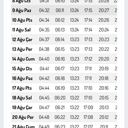
8 Ağu Cts
04:31
06:10
13:24
17:15
20:28
22:00
9 Ağu Paz
04:32
06:11
13:24
17:15
20:27
21:59
10 Ağu Pts
04:34
06:12
13:24
17:14
20:26
21:57
11 Ağu Sal
04:35
06:13
13:24
17:14
20:24
21:55
12 Ağu Çar
04:37
06:14
13:23
17:13
20:23
21:54
13 Ağu Per
04:38
06:15
13:23
17:13
20:22
21:52
14 Ağu Cum
04:40
06:16
13:23
17:12
20:20
21:50
15 Ağu Cts
04:41
06:17
13:23
17:11
20:19
21:48
16 Ağu Paz
04:42
06:18
13:23
17:11
20:18
21:46
17 Ağu Pts
04:44
06:19
13:23
17:10
20:16
21:45
18 Ağu Sal
04:45
06:20
13:22
17:10
20:15
21:43
19 Ağu Çar
04:47
06:21
13:22
17:09
20:13
21:41
20 Ağu Per
04:48
06:22
13:22
17:08
20:12
21:39
21 Ağu Cum
04:49
06:23
13:22
17:07
20:11
21:37