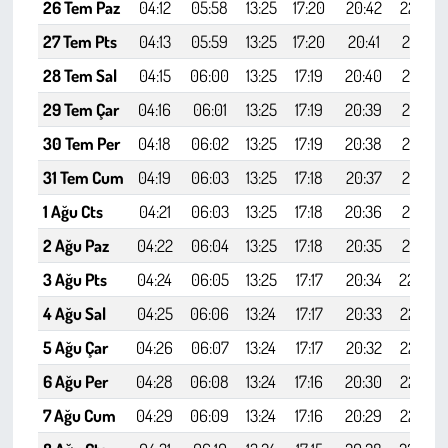
Kent
26 Tem Paz
04:12
05:58
13:25
17:20
20:42
22:20
27 Tem Pts
04:13
05:59
13:25
17:20
20:41
22:19
Eğlence
28 Tem Sal
04:15
06:00
13:25
17:19
20:40
22:17
29 Tem Çar
04:16
06:01
13:25
17:19
20:39
22:16
30 Tem Per
04:18
06:02
13:25
17:19
20:38
22:15
31 Tem Cum
04:19
06:03
13:25
17:18
20:37
22:13
1 Ağu Cts
04:21
06:03
13:25
17:18
20:36
22:12
2 Ağu Paz
04:22
06:04
13:25
17:18
20:35
22:10
3 Ağu Pts
04:24
06:05
13:25
17:17
20:34
22:08
4 Ağu Sal
04:25
06:06
13:24
17:17
20:33
22:07
5 Ağu Çar
04:26
06:07
13:24
17:17
20:32
22:05
6 Ağu Per
04:28
06:08
13:24
17:16
20:30
22:04
7 Ağu Cum
04:29
06:09
13:24
17:16
20:29
22:02