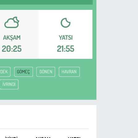
AKŞAM
YATSI
20:25
21:55
RDEK
GÖMEÇ
GÖNEN
HAVRAN
İVRİNDİ