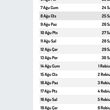
Kent
7 Ağu Cum
24 S
Eğlence
8 Ağu Cts
25 S
9 Ağu Paz
26 S
10 Ağu Pts
27 S
11 Ağu Sal
28 S
12 Ağu Çar
29 S
13 Ağu Per
30 S
14 Ağu Cum
1 Rebiu
15 Ağu Cts
2 Rebiu
16 Ağu Paz
3 Rebiu
17 Ağu Pts
4 Rebiu
18 Ağu Sal
5 Rebiu
19 Ağu Çar
6 Rebiu