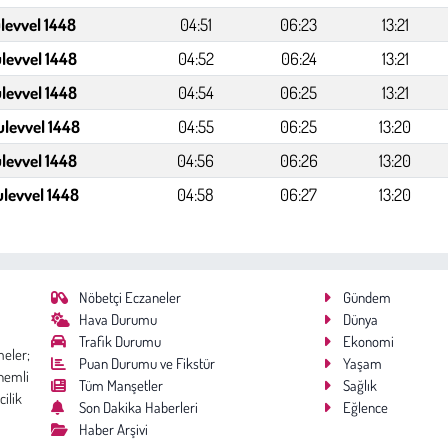
levvel 1448
04:51
06:23
13:21
levvel 1448
04:52
06:24
13:21
levvel 1448
04:54
06:25
13:21
ulevvel 1448
04:55
06:25
13:20
ulevvel 1448
04:56
06:26
13:20
ulevvel 1448
04:58
06:27
13:20
Nöbetçi Eczaneler
Gündem
Hava Durumu
Dünya
Trafik Durumu
Ekonomi
meler;
Puan Durumu ve Fikstür
Yaşam
nemli
Tüm Manşetler
Sağlık
cilik
Son Dakika Haberleri
Eğlence
Haber Arşivi