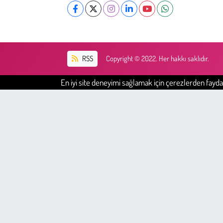
RSS
Copyright © 2022. Her hakkı saklıdır.
En iyi site deneyimi sağlamak için çerezlerden faydal