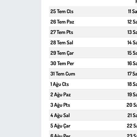
25 Tem Cts
11 S
Çevre
26 Tem Paz
12 S
Galeri
27 Tem Pts
13 S
28 Tem Sal
14 S
Günün İçinden
29 Tem Çar
15 S
Vefat İlanları
30 Tem Per
16 S
31 Tem Cum
17 S
Tarih
1 Ağu Cts
18 S
Hukuk
2 Ağu Paz
19 S
3 Ağu Pts
20 S
Tarım
4 Ağu Sal
21 S
Son Dakika
5 Ağu Çar
22 S
6 Ağu Per
23 S