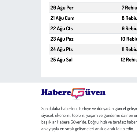
20 Ağu Per
7 Rebiu
21 Ağu Cum
8 Rebiu
22 Ağu Cts
9 Rebiu
23 Ağu Paz
10 Rebi
24 Ağu Pts
11 Rebi
25 Ağu Sal
12 Rebi
Son dakika haberleri, Türkiye ve dünyadan güncel geliş
siyaset, ekonomi, toplum, yaşam ve gündeme dair en ö
başlıklar Habere Güven’de. Doğru, hızlı ve tarafsız haber
anlayışıyla en sıcak gelişmeleri anlık olarak takip edin.