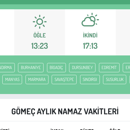
ÖĞLE
İKINDI
13:23
17:13
NDIRMA
BURHANİYE
BİGADİÇ
DURSUNBEY
EDREMİT
E
MANYAS
MARMARA
SAVAŞTEPE
SINDIRGI
SUSURLUK
GÖMEÇ AYLIK NAMAZ VAKITLERI