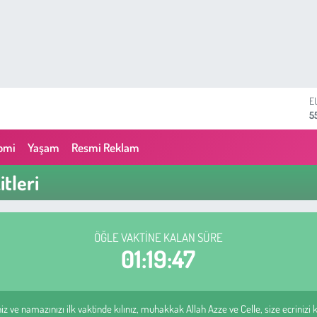
E
5
S
6
omi
Yaşam
Resmi Reklam
G
6
tleri
B
1
B
6
ÖĞLE VAKTINE KALAN SÜRE
D
01:19:46
4
z ve namazınızı ilk vaktinde kılınız, muhakkak Allah Azze ve Celle, size ecrinizi ka