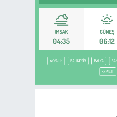
Sağlık
Kadın
İMSAK
GÜNEŞ
Emek
04:35
06:12
Spor
AYVALIK
BALIKESİR
BALYA
BA
Çocuk
KEPSUT
Kültür Sanat
Bilim - Teknoloji
İnsan Hakları
Hayvan Hakları