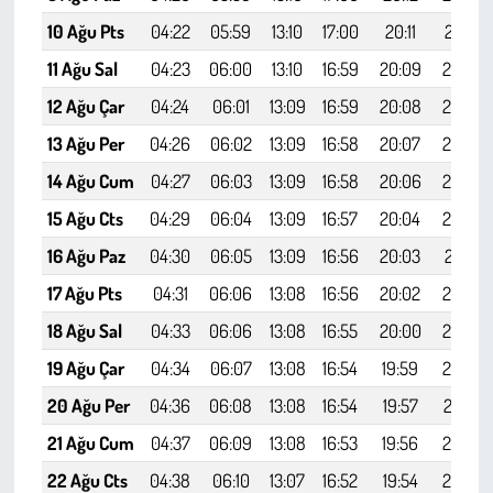
10 Ağu Pts
04:22
05:59
13:10
17:00
20:11
21:41
11 Ağu Sal
04:23
06:00
13:10
16:59
20:09
21:40
12 Ağu Çar
04:24
06:01
13:09
16:59
20:08
21:38
13 Ağu Per
04:26
06:02
13:09
16:58
20:07
21:36
14 Ağu Cum
04:27
06:03
13:09
16:58
20:06
21:34
15 Ağu Cts
04:29
06:04
13:09
16:57
20:04
21:33
16 Ağu Paz
04:30
06:05
13:09
16:56
20:03
21:31
17 Ağu Pts
04:31
06:06
13:08
16:56
20:02
21:29
18 Ağu Sal
04:33
06:06
13:08
16:55
20:00
21:27
19 Ağu Çar
04:34
06:07
13:08
16:54
19:59
21:26
20 Ağu Per
04:36
06:08
13:08
16:54
19:57
21:24
21 Ağu Cum
04:37
06:09
13:08
16:53
19:56
21:22
22 Ağu Cts
04:38
06:10
13:07
16:52
19:54
21:20