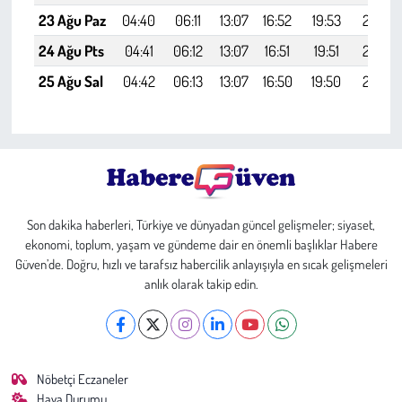
23 Ağu Paz
04:40
06:11
13:07
16:52
19:53
21:18
24 Ağu Pts
04:41
06:12
13:07
16:51
19:51
21:17
25 Ağu Sal
04:42
06:13
13:07
16:50
19:50
21:15
Son dakika haberleri, Türkiye ve dünyadan güncel gelişmeler; siyaset,
ekonomi, toplum, yaşam ve gündeme dair en önemli başlıklar Habere
Güven’de. Doğru, hızlı ve tarafsız habercilik anlayışıyla en sıcak gelişmeleri
anlık olarak takip edin.
Nöbetçi Eczaneler
Hava Durumu