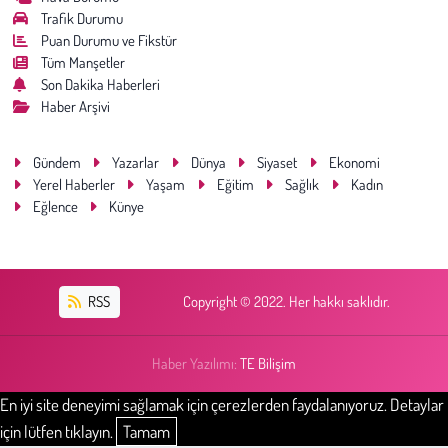
Trafik Durumu
Puan Durumu ve Fikstür
Tüm Manşetler
Son Dakika Haberleri
Haber Arşivi
Gündem
Yazarlar
Dünya
Siyaset
Ekonomi
Yerel Haberler
Yaşam
Eğitim
Sağlık
Kadın
Eğlence
Künye
RSS
Copyright © 2022. Her hakkı saklıdır.
Haber Yazılımı:
TE Bilişim
En iyi site deneyimi sağlamak için çerezlerden faydalanıyoruz. Detaylar
için lütfen tıklayın.
Tamam