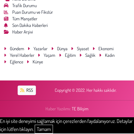
Trafik Durumu
Puan Durumu ve Fikstür
Tüm Manşetler
Son Dakika Haberleri
Haber Arşivi
Gündem
Yazarlar
Dünya
Siyaset
Ekonomi
Yerel Haberler
Yaşam
Eğitim
Sağlık
Kadın
Eğlence
Künye
RSS
Copyright © 2022. Her hakkı saklıdır.
Haber Yazılımı:
TE Bilişim
En iyi site deneyimi sağlamak için çerezlerden faydalanıyoruz. Detaylar
için lütfen tıklayın.
Tamam