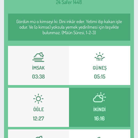
24 Safer 1448
Sağlık
Gördün mü o kimseyi ki: Dini inkâr eder. Yetimi itip kakan işte
Kadın
odur. Ve (o kimse) yoksula yemek yedirilmesi için teşvikte
bulunmaz. (Mâûn Sûresi, 1-2-3)
Emek
Spor
İMSAK
GÜNEŞ
Çocuk
03:38
05:15
Kültür Sanat
Bilim - Teknoloji
ÖĞLE
İKINDI
12:27
16:16
İnsan Hakları
Hayvan Hakları