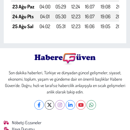
23 Ağu Paz
04:00
05:29
12:24
16:07
19:08
20:32
24 Ağu Pts
04:01
05:30
12:23
16:07
19:06
20:30
25 Ağu Sal
04:02
05:31
12:23
16:06
19:05
20:28
Son dakika haberleri, Türkiye ve dünyadan güncel gelişmeler; siyaset,
ekonomi, toplum, yaşam ve gündeme dair en önemli başlıklar Habere
Güven’de. Doğru, hızlı ve tarafsız habercilik anlayışıyla en sıcak gelişmeleri
anlık olarak takip edin.
Nöbetçi Eczaneler
Hava Durumu