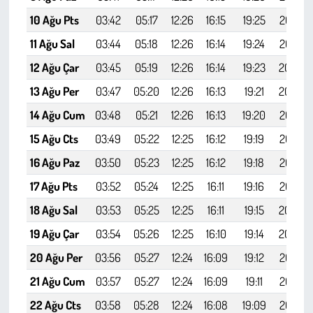
10 Ağu Pts
03:42
05:17
12:26
16:15
19:25
20:54
11 Ağu Sal
03:44
05:18
12:26
16:14
19:24
20:52
12 Ağu Çar
03:45
05:19
12:26
16:14
19:23
20:50
13 Ağu Per
03:47
05:20
12:26
16:13
19:21
20:49
14 Ağu Cum
03:48
05:21
12:26
16:13
19:20
20:47
15 Ağu Cts
03:49
05:22
12:25
16:12
19:19
20:45
16 Ağu Paz
03:50
05:23
12:25
16:12
19:18
20:44
17 Ağu Pts
03:52
05:24
12:25
16:11
19:16
20:42
18 Ağu Sal
03:53
05:25
12:25
16:11
19:15
20:40
19 Ağu Çar
03:54
05:26
12:25
16:10
19:14
20:39
20 Ağu Per
03:56
05:27
12:24
16:09
19:12
20:37
21 Ağu Cum
03:57
05:27
12:24
16:09
19:11
20:35
22 Ağu Cts
03:58
05:28
12:24
16:08
19:09
20:33