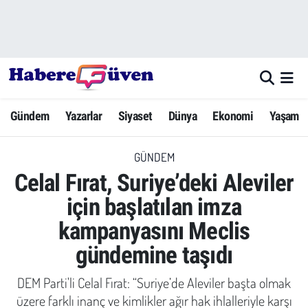
Gündem
Nöbetçi Eczaneler
Yazarlar
Hava Durumu
Gündem
Yazarlar
Siyaset
Dünya
Ekonomi
Yaşam
Dünya
Trafik Durumu
GÜNDEM
Siyaset
Süper Lig Puan Durumu ve Fikstür
Celal Fırat, Suriye’deki Aleviler
Ekonomi
Tüm Manşetler
için başlatılan imza
kampanyasını Meclis
Yaşam
Son Dakika Haberleri
gündemine taşıdı
Yerel Haberler
Haber Arşivi
DEM Parti'li Celal Fırat: “Suriye’de Aleviler başta olmak
Eğitim
üzere farklı inanç ve kimlikler ağır hak ihlalleriyle karşı