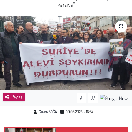
karşıya”
Sağlık
Kadın
Emek
Spor
Çocuk
Kültür Sanat
Paylaş
-
+
A
A
Bilim - Teknoloji
Güven BOĞA
09.06.2026 - 18:54
İnsan Hakları
Hayvan Hakları