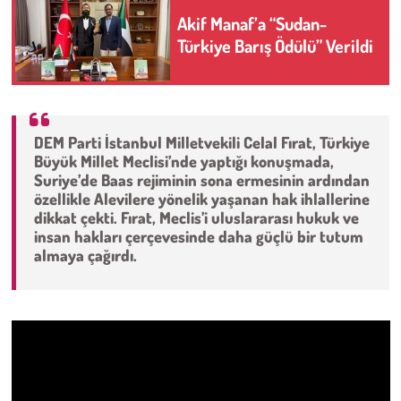
Akif Manaf’a “Sudan-
Çevre
Türkiye Barış Ödülü” Verildi
Galeri
Günün İçinden
DEM Parti İstanbul Milletvekili Celal Fırat, Türkiye
Büyük Millet Meclisi’nde yaptığı konuşmada,
Vefat İlanları
Suriye’de Baas rejiminin sona ermesinin ardından
özellikle Alevilere yönelik yaşanan hak ihlallerine
dikkat çekti. Fırat, Meclis’i uluslararası hukuk ve
Tarih
insan hakları çerçevesinde daha güçlü bir tutum
almaya çağırdı.
Hukuk
Tarım
Son Dakika