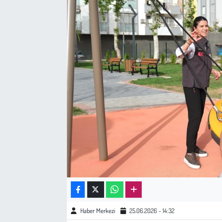
Sağlık
Kadın
Emek
Spor
Çocuk
Kültür Sanat
Bilim - Teknoloji
İnsan Hakları
Haber Merkezi
25.06.2026 - 14:32
Hayvan Hakları