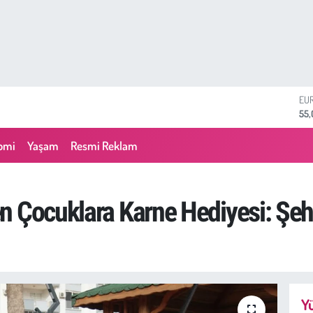
ST
64,
GR
657
omi
Yaşam
Resmi Reklam
BİS
13.
BI
64.
n Çocuklara Karne Hediyesi: Şe
DO
47,
EU
55
Yü