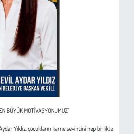
U EN BÜYÜK MOTİVASYONUMUZ"
ydar Yıldız, çocukların karne sevincini hep birlikte