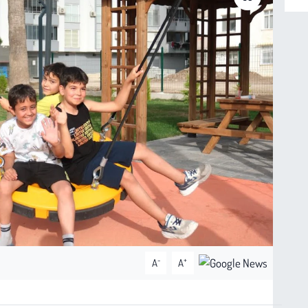
-
+
A
A