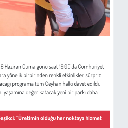
, 26 Haziran Cuma günü saat 19.00'da Cumhuriyet
ra yönelik birbirinden renkli etkinlikler, sürpriz
 alacağı programa tüm Ceyhan halkı davet edildi.
yal yaşamına değer katacak yeni bir parkı daha
Beşikci: “Üretimin olduğu her noktaya hizmet