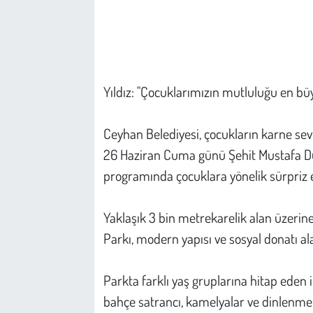
Çevre
Galeri
Yıldız: "Çocuklarımızın mutluluğu en 
Günün İçinden
Ceyhan Belediyesi, çocukların karne se
Vefat İlanları
26 Haziran Cuma günü Şehit Mustafa Durm
programında çocuklara yönelik sürpriz etk
Tarih
Hukuk
Yaklaşık 3 bin metrekarelik alan üzeri
Parkı, modern yapısı ve sosyal donatı al
Tarım
Parkta farklı yaş gruplarına hitap eden i
Son Dakika
bahçe satrancı, kamelyalar ve dinlenme 