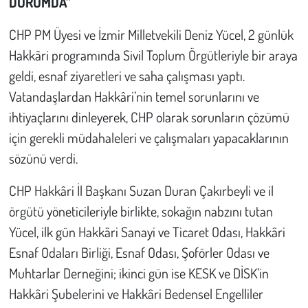
DURUMDA”
Çevre
CHP PM Üyesi ve İzmir Milletvekili Deniz Yücel, 2 günlük
Hakkâri programında Sivil Toplum Örgütleriyle bir araya
Galeri
geldi, esnaf ziyaretleri ve saha çalışması yaptı.
Vatandaşlardan Hakkâri’nin temel sorunlarını ve
Günün İçinden
ihtiyaçlarını dinleyerek, CHP olarak sorunların çözümü
için gerekli müdahaleleri ve çalışmaları yapacaklarının
Vefat İlanları
sözünü verdi.
Tarih
CHP Hakkâri İl Başkanı Suzan Duran Çakırbeyli ve il
Hukuk
örgütü yöneticileriyle birlikte, sokağın nabzını tutan
Yücel, ilk gün Hakkâri Sanayi ve Ticaret Odası, Hakkâri
Tarım
Esnaf Odaları Birliği, Esnaf Odası, Şoförler Odası ve
Muhtarlar Derneğini; ikinci gün ise KESK ve DİSK’in
Son Dakika
Hakkâri Şubelerini ve Hakkâri Bedensel Engelliler