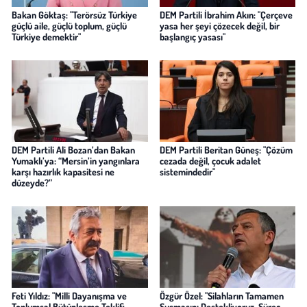
Bakan Göktaş: "Terörsüz Türkiye
DEM Partili İbrahim Akın: "Çerçeve
güçlü aile, güçlü toplum, güçlü
yasa her şeyi çözecek değil, bir
Türkiye demektir"
başlangıç yasası"
DEM Partili Ali Bozan’dan Bakan
DEM Partili Beritan Güneş: "Çözüm
Yumaklı’ya: “Mersin’in yangınlara
cezada değil, çocuk adalet
karşı hazırlık kapasitesi ne
sistemindedir"
düzeyde?”
Feti Yıldız: "Milli Dayanışma ve
Özgür Özel: "Silahların Tamamen
Toplumsal Bütünleşme Teklifi
Susmasını Destekliyoruz, Süreç