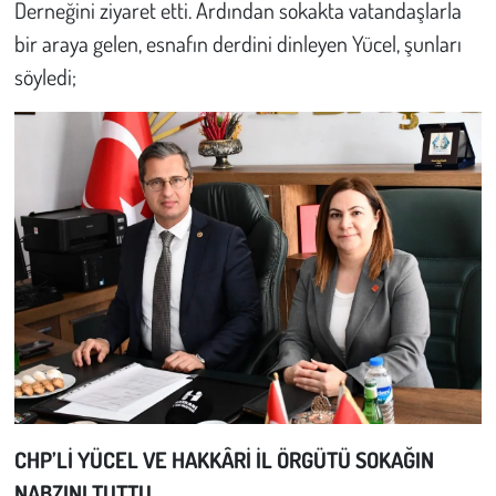
Kent
Derneğini ziyaret etti. Ardından sokakta vatandaşlarla
bir araya gelen, esnafın derdini dinleyen Yücel, şunları
Eğlence
söyledi;
CHP’Lİ YÜCEL VE HAKKÂRİ İL ÖRGÜTÜ SOKAĞIN
NABZINI TUTTU…