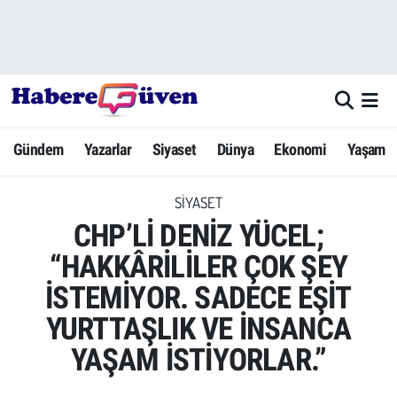
Gündem
Nöbetçi Eczaneler
Yazarlar
Hava Durumu
Gündem
Yazarlar
Siyaset
Dünya
Ekonomi
Yaşam
Dünya
Trafik Durumu
SIYASET
Siyaset
Süper Lig Puan Durumu ve Fikstür
CHP’Lİ DENİZ YÜCEL;
Ekonomi
Tüm Manşetler
“HAKKÂRİLİLER ÇOK ŞEY
İSTEMİYOR. SADECE EŞİT
Yaşam
Son Dakika Haberleri
YURTTAŞLIK VE İNSANCA
Yerel Haberler
Haber Arşivi
YAŞAM İSTİYORLAR.”
Eğitim