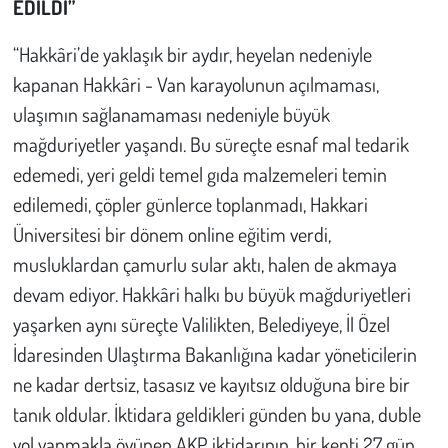
EDİLDİ”
“Hakkâri’de yaklaşık bir aydır, heyelan nedeniyle
kapanan Hakkâri - Van karayolunun açılmaması,
ulaşımın sağlanamaması nedeniyle büyük
mağduriyetler yaşandı. Bu süreçte esnaf mal tedarik
edemedi, yeri geldi temel gıda malzemeleri temin
edilemedi, çöpler günlerce toplanmadı, Hakkari
Üniversitesi bir dönem online eğitim verdi,
musluklardan çamurlu sular aktı, halen de akmaya
devam ediyor. Hakkâri halkı bu büyük mağduriyetleri
yaşarken aynı süreçte Valilikten, Belediyeye, İl Özel
İdaresinden Ulaştırma Bakanlığına kadar yöneticilerin
ne kadar dertsiz, tasasız ve kayıtsız olduğuna bire bir
tanık oldular. İktidara geldikleri günden bu yana, duble
yol yapmakla övünen AKP iktidarının, bir kenti 27 gün