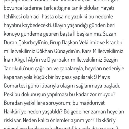
boyunca kaderine terk ettiğine tanık oldular. Hayati
tehlikesi olan acil hasta olsa ne yazık ki bu nedenle
hayatını kaybedecekti. Olayın yaşandığı günden beri
konuyu gündeme getiren başta İl başkanımız Suzan
Duran Çakırbeyli’nin, Grup Başkan Vekilimiz ve İstanbul
milletvekilimiz Gökhan Günaydın’ın, Kars Milletvekilimiz
İnan Akgül Alp’in ve Diyarbakır milletvekilimiz Sezgin
Tanrıkulu’nun çağrıları ve çabalarıyla, heyelan nedeniyle
kapanan yola küçük bir by pass yapılarak 9 Mayıs
Cumartesi günü itibarıyla ulaşım sağlanmaya başladı.
Peki bu dokunuşun yapılması bu kadar zor muydu?
Buradan yetkililere soruyorum; bu mağduriyet
Hakkâri’ye neden yaşatıldı? Bölgede her zaman heyelan
riski var. Neden kalıcı önlemler aşınmıyor? Hakkâri’yi
diğer illere bağlayacak alternatif bir yola ihtiyaç var. 2