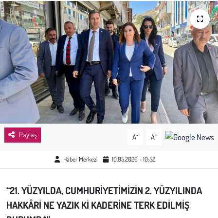
Sağlık
Kadın
Emek
Spor
Çocuk
Paylaş
-
+
A
A
Kültür Sanat
Haber Merkezi
10.05.2026 - 10:52
Bilim - Teknoloji
“21. YÜZYILDA, CUMHURİYETİMİZİN 2. YÜZYILINDA
İnsan Hakları
HAKKÂRİ NE YAZIK Kİ KADERİNE TERK EDİLMİŞ
Hayvan Hakları