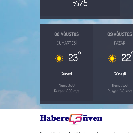
%75
Çevre
Galeri
08 AĞUSTOS
09 AĞUSTOS
CUMARTESI
PAZAR
Günün İçinden
°
23
22
Vefat İlanları
Güneşli
Güneşli
Tarih
Nem: %56
Nem: %59
Hukuk
Rüzgar: 5.50 m/s
Rüzgar: 6.81 m/s
Tarım
Son Dakika