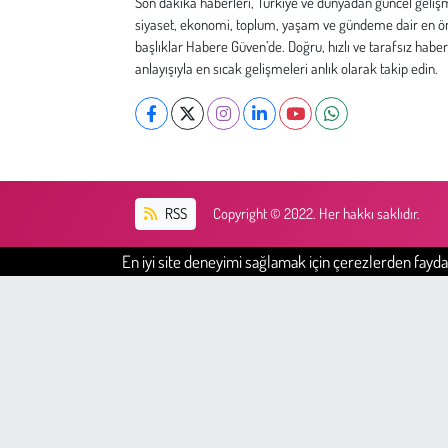
Son dakika haberleri, Türkiye ve dünyadan güncel geliş
Kent
siyaset, ekonomi, toplum, yaşam ve gündeme dair en ö
başlıklar Habere Güven’de. Doğru, hızlı ve tarafsız haber
Eğlence
anlayışıyla en sıcak gelişmeleri anlık olarak takip edin.
RSS
Copyright © 2022. Her hakkı saklıdır.
En iyi site deneyimi sağlamak için çerezlerden faydal