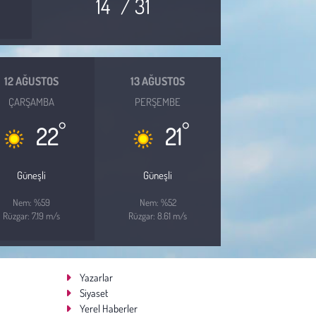
14
/ 31
12 AĞUSTOS
13 AĞUSTOS
ÇARŞAMBA
PERŞEMBE
°
°
22
21
Güneşli
Güneşli
Nem: %59
Nem: %52
Rüzgar: 7.19 m/s
Rüzgar: 8.61 m/s
Yazarlar
Siyaset
Yerel Haberler