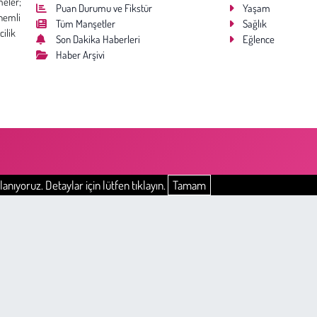
meler;
Puan Durumu ve Fikstür
Yaşam
nemli
Tüm Manşetler
Sağlık
cilik
Son Dakika Haberleri
Eğlence
Haber Arşivi
anıyoruz. Detaylar için lütfen tıklayın.
Tamam