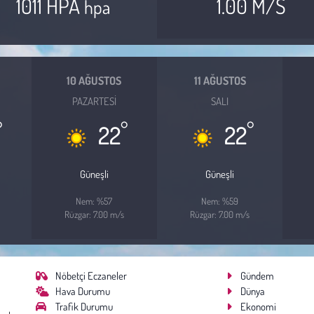
1011 HPA
1.00 M/S
hpa
10 AĞUSTOS
11 AĞUSTOS
PAZARTESI
SALI
°
°
°
22
22
Güneşli
Güneşli
Nem: %57
Nem: %59
Rüzgar: 7.00 m/s
Rüzgar: 7.00 m/s
Nöbetçi Eczaneler
Gündem
Hava Durumu
Dünya
Trafik Durumu
Ekonomi