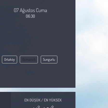
07 Ağustos Cuma
06:30
Ortaköy
Osmancık
Sungurlu
EN DÜŞÜK / EN YÜKSEK
°
°