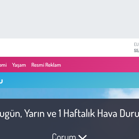
E
55
ST
64
omi
Yaşam
Resmi Reklam
GR
65
u
Bİ
13
BI
64
D
gün, Yarın ve 1 Haftalık Hava Du
47
Çorum