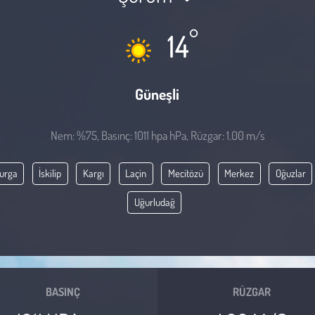
°
14
Güneşli
Nem: %75, Basınç: 1011 hpa hPa, Rüzgar: 1.00 m/s
urga
İskilip
Kargı
Laçin
Mecitözü
Merkez
Oğuzlar
Uğurludağ
BASINÇ
RÜZGAR