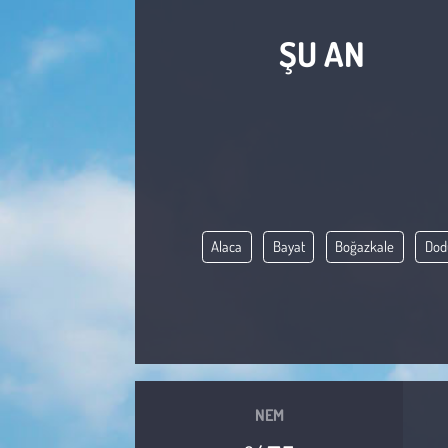
Sağlık
ŞU AN
Kadın
Emek
Spor
Çocuk
Alaca
Bayat
Boğazkale
Dod
Kültür Sanat
Bilim - Teknoloji
İnsan Hakları
NEM
Hayvan Hakları