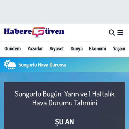
Gündem
Nöbetçi Eczaneler
Yazarlar
Hava Durumu
Gündem
Yazarlar
Siyaset
Dünya
Ekonomi
Yaşam
Dünya
Trafik Durumu
Sungurlu Hava Durumu
Siyaset
Süper Lig Puan Durumu ve Fikstür
Ekonomi
Tüm Manşetler
Sungurlu Bugün, Yarın ve 1 Haftalık
Yaşam
Son Dakika Haberleri
Hava Durumu Tahmini
Yerel Haberler
Haber Arşivi
ŞU AN
Eğitim