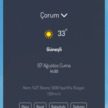
Sağlık
Çorum
Kadın
°
33
Emek
Spor
Güneşli
Çocuk
07 Ağustos Cuma
Kültür Sanat
14:00
Bilim - Teknoloji
Nem: %27, Basınç: 1006 hpa hPa, Rüzgar:
1.69 m/s
İnsan Hakları
Alaca
Bayat
Boğazkale
Dodurga
Hayvan Hakları