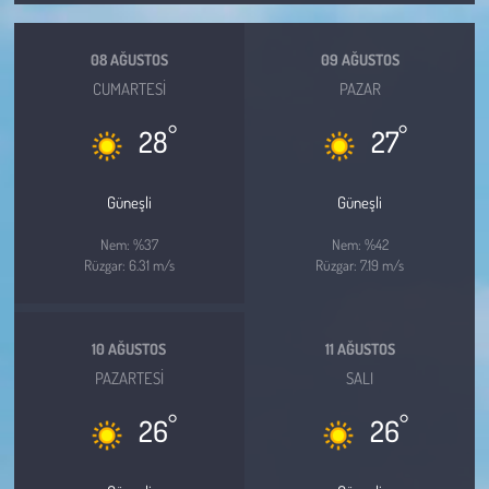
Kent
08 AĞUSTOS
09 AĞUSTOS
Eğlence
CUMARTESI
PAZAR
°
°
28
27
Güneşli
Güneşli
Nem: %37
Nem: %42
Rüzgar: 6.31 m/s
Rüzgar: 7.19 m/s
10 AĞUSTOS
11 AĞUSTOS
PAZARTESI
SALI
°
°
26
26