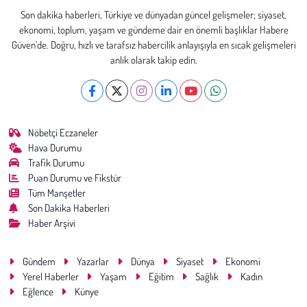
Son dakika haberleri, Türkiye ve dünyadan güncel gelişmeler; siyaset,
ekonomi, toplum, yaşam ve gündeme dair en önemli başlıklar Habere
Güven’de. Doğru, hızlı ve tarafsız habercilik anlayışıyla en sıcak gelişmeleri
anlık olarak takip edin.
Nöbetçi Eczaneler
Hava Durumu
Trafik Durumu
Puan Durumu ve Fikstür
Tüm Manşetler
Son Dakika Haberleri
Haber Arşivi
Gündem
Yazarlar
Dünya
Siyaset
Ekonomi
Yerel Haberler
Yaşam
Eğitim
Sağlık
Kadın
Eğlence
Künye