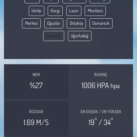
İskilip
Kargı
Laçin
Mecitözü
Çevre
Merkez
Oğuzlar
Ortaköy
Osmancık
Galeri
Sungurlu
Uğurludağ
Günün İçinden
Vefat İlanları
NEM
BASINÇ
Tarih
%27
1006 HPA
hpa
Hukuk
Tarım
RÜZGAR
EN DÜŞÜK / EN YÜKSEK
°
°
1.69 M/S
19
/ 34
Son Dakika