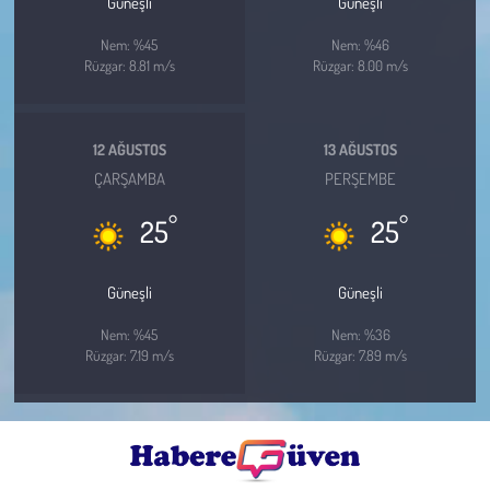
Güneşli
Güneşli
Nem: %45
Nem: %46
Rüzgar: 8.81 m/s
Rüzgar: 8.00 m/s
12 AĞUSTOS
13 AĞUSTOS
ÇARŞAMBA
PERŞEMBE
°
°
25
25
Güneşli
Güneşli
Nem: %45
Nem: %36
Rüzgar: 7.19 m/s
Rüzgar: 7.89 m/s