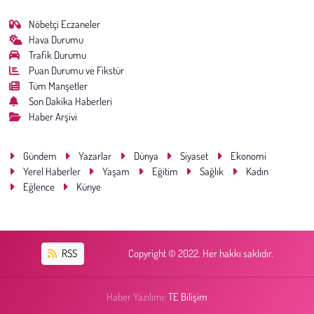
Nöbetçi Eczaneler
Hava Durumu
Trafik Durumu
Puan Durumu ve Fikstür
Tüm Manşetler
Son Dakika Haberleri
Haber Arşivi
Gündem
Yazarlar
Dünya
Siyaset
Ekonomi
Yerel Haberler
Yaşam
Eğitim
Sağlık
Kadın
Eğlence
Künye
RSS
Copyright © 2022. Her hakkı saklıdır.
Haber Yazılımı:
TE Bilişim