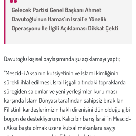
Gelecek Partisi Genel Başkanı Ahmet
Çevre
Davutoğlu'nun Hamas’ın İsrail’e Yönelik
Operasyonu İle İlgili Açıklaması Dikkat Çekti.
Galeri
Günün İçinden
Davutoğlu kişisel paylaşımında şu açıklamayı yaptı;
Vefat İlanları
"Mescid-i Aksa’nın kutsiyetinin ve İslami kimliğinin
Tarih
sürekli ihlal edilmesi, İsrail işgali altındaki topraklarda
süregiden saldırılar ve yeni yerleşimler kurulması
Hukuk
karşında İslam Dünyası tarafından sahipsiz bırakılan
Tarım
Filistinli kardeşlerimizin haklı direnişini dün olduğu gibi
bugün de destekliyorum. Kalıcı bir barış İsrail’in Mescid-
Son Dakika
i Aksa başta olmak üzere kutsal mekanlara saygı