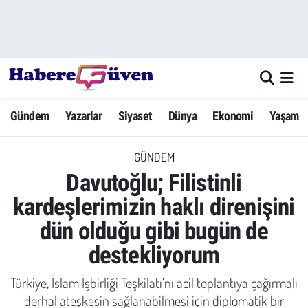
Gündem
Nöbetçi Eczaneler
Yazarlar
Hava Durumu
Gündem
Yazarlar
Siyaset
Dünya
Ekonomi
Yaşam
Dünya
Trafik Durumu
GÜNDEM
Siyaset
Süper Lig Puan Durumu ve Fikstür
Davutoğlu; Filistinli
Ekonomi
Tüm Manşetler
kardeşlerimizin haklı direnişini
dün olduğu gibi bugün de
Yaşam
Son Dakika Haberleri
destekliyorum
Yerel Haberler
Haber Arşivi
Türkiye, İslam İşbirliği Teşkilatı’nı acil toplantıya çağırmalı
Eğitim
derhal ateşkesin sağlanabilmesi için diplomatik bir