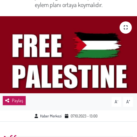
eylem planı ortaya koymalıdır.
Sağlık
Kadın
Emek
Spor
Çocuk
Kültür Sanat
Paylaş
-
+
A
A
Bilim - Teknoloji
Haber Merkezi
07.10.2023 - 13:00
İnsan Hakları
Hayvan Hakları