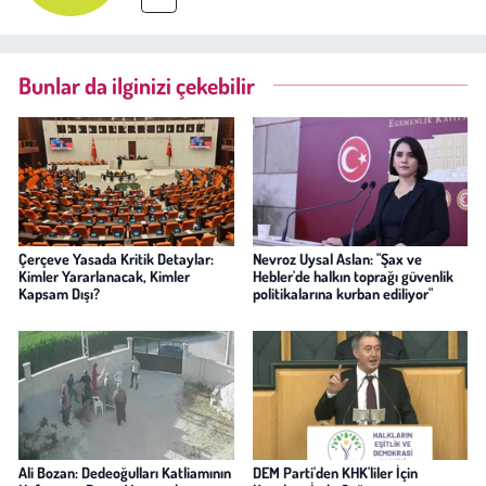
Bunlar da ilginizi çekebilir
Çerçeve Yasada Kritik Detaylar:
Nevroz Uysal Aslan: "Şax ve
Kimler Yararlanacak, Kimler
Hebler'de halkın toprağı güvenlik
Kapsam Dışı?
politikalarına kurban ediliyor"
Ali Bozan: Dedeoğulları Katliamının
DEM Parti'den KHK'liler İçin