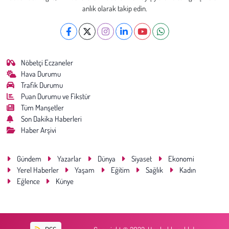
anlık olarak takip edin.
Nöbetçi Eczaneler
Hava Durumu
Trafik Durumu
Puan Durumu ve Fikstür
Tüm Manşetler
Son Dakika Haberleri
Haber Arşivi
Gündem
Yazarlar
Dünya
Siyaset
Ekonomi
Yerel Haberler
Yaşam
Eğitim
Sağlık
Kadın
Eğlence
Künye