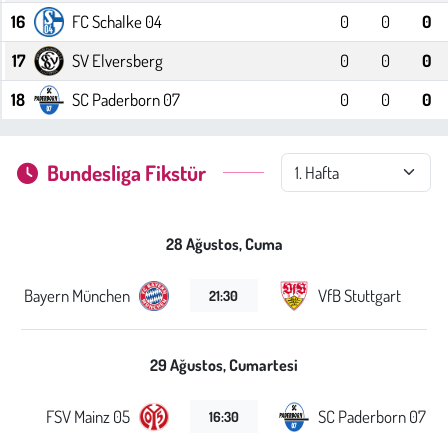
16
FC Schalke 04
0
0
0
Çevre
17
SV Elversberg
0
0
0
Galeri
18
SC Paderborn 07
0
0
0
Günün İçinden
Bundesliga Fikstür
Vefat İlanları
28 Ağustos, Cuma
Tarih
Bayern München
VfB Stuttgart
21:30
Hukuk
Tarım
29 Ağustos, Cumartesi
Son Dakika
FSV Mainz 05
SC Paderborn 07
16:30