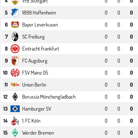
4
VfB Stuttgart
0
0
0
Sağlık
5
1899 Hoffenheim
0
0
0
6
Bayer Leverkusen
0
0
0
Kadın
7
SC Freiburg
0
0
0
Emek
8
Eintracht Frankfurt
0
0
0
Spor
9
FC Augsburg
0
0
0
10
FSV Mainz 05
0
0
0
Çocuk
11
Union Berlin
0
0
0
Kültür Sanat
12
Borussia Mönchengladbach
0
0
0
Bilim - Teknoloji
13
Hamburger SV
0
0
0
14
1. FC Köln
0
0
0
İnsan Hakları
15
Werder Bremen
0
0
0
Hayvan Hakları