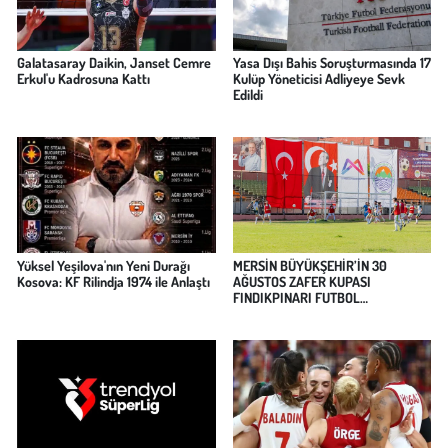
Galatasaray Daikin, Janset Cemre
Yasa Dışı Bahis Soruşturmasında 17
Erkul'u Kadrosuna Kattı
Kulüp Yöneticisi Adliyeye Sevk
Edildi
Yüksel Yeşilova'nın Yeni Durağı
MERSİN BÜYÜKŞEHİR’İN 30
Kosova: KF Rilindja 1974 ile Anlaştı
AĞUSTOS ZAFER KUPASI
FINDIKPINARI FUTBOL
TURNUVASI’NDA FUTBOL
HEYECANI BAŞLADI