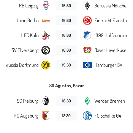
Kent
RB Leipzig
Borussia Mönchengl
16:30
Eğlence
Union Berlin
Eintracht Frankfurt
16:30
1. FC Köln
1899 Hoffenheim
16:30
SV Elversberg
Bayer Leverkusen
16:30
Borussia Dortmund
Hamburger SV
19:30
30 Ağustos, Pazar
SC Freiburg
Werder Bremen
16:30
FC Augsburg
FC Schalke 04
18:30