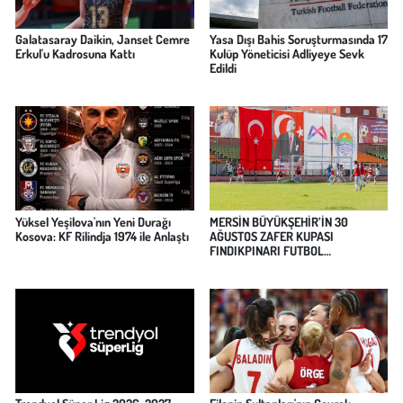
Galatasaray Daikin, Janset Cemre
Yasa Dışı Bahis Soruşturmasında 17
Erkul'u Kadrosuna Kattı
Kulüp Yöneticisi Adliyeye Sevk
Edildi
Yüksel Yeşilova'nın Yeni Durağı
MERSİN BÜYÜKŞEHİR’İN 30
Kosova: KF Rilindja 1974 ile Anlaştı
AĞUSTOS ZAFER KUPASI
FINDIKPINARI FUTBOL
TURNUVASI’NDA FUTBOL
HEYECANI BAŞLADI