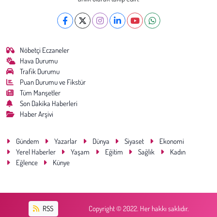
Nöbetçi Eczaneler
Hava Durumu
Trafik Durumu
Puan Durumu ve Fikstür
Tüm Manşetler
Son Dakika Haberleri
Haber Arşivi
Gündem
Yazarlar
Dünya
Siyaset
Ekonomi
Yerel Haberler
Yaşam
Eğitim
Sağlık
Kadın
Eğlence
Künye
RSS
Copyright © 2022. Her hakkı saklıdır.