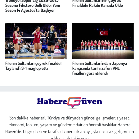
Trendyol Süper Lig 2026-2027
Filenin Sultanları'nın Çeyrek
Sezonu Fikstürü Belli Oldu: Yeni
Finaldeki Rakibi Kanada Oldu
Sezon 14 Ağustos'ta Başlıyor
Filenin Sultanları çeyrek finalde!
Filenin Sultanları'ndan Japonya
Tayland'ı 3-1 mağlup etti
karşısında tarihi zafer: VNL
finalleri garantilendi
Son dakika haberleri, Türkiye ve dünyadan güncel gelişmeler; siyaset,
ekonomi, toplum, yaşam ve gündeme dair en önemli başlıklar Habere
Güven’de. Doğru, hızlı ve tarafsız habercilik anlayışıyla en sıcak gelişmeleri
anlık olarak takip edin.