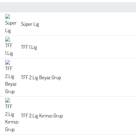
Sağlık
Süper Lig
Kadın
Emek
TFF 1.Lig
Spor
Çocuk
TFF 2.Lig Beyaz Grup
Kültür Sanat
Bilim - Teknoloji
TFF 2.Lig Kırmızı Grup
İnsan Hakları
Hayvan Hakları