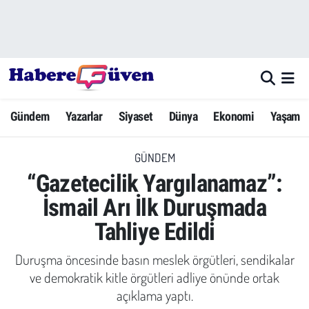
Gündem
Nöbetçi Eczaneler
Yazarlar
Hava Durumu
Gündem
Yazarlar
Siyaset
Dünya
Ekonomi
Yaşam
Dünya
Trafik Durumu
GÜNDEM
Siyaset
Süper Lig Puan Durumu ve Fikstür
“Gazetecilik Yargılanamaz”:
Ekonomi
Tüm Manşetler
İsmail Arı İlk Duruşmada
Tahliye Edildi
Yaşam
Son Dakika Haberleri
Duruşma öncesinde basın meslek örgütleri, sendikalar
Yerel Haberler
Haber Arşivi
ve demokratik kitle örgütleri adliye önünde ortak
açıklama yaptı.
Eğitim