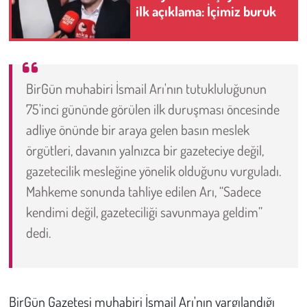
ilk açıklama: İçimiz buruk
Çevre
Galeri
BirGün muhabiri İsmail Arı'nın tutukluluğunun
Günün İçinden
75'inci gününde görülen ilk duruşması öncesinde
adliye önünde bir araya gelen basın meslek
Vefat İlanları
örgütleri, davanın yalnızca bir gazeteciye değil,
gazetecilik mesleğine yönelik olduğunu vurguladı.
Tarih
Mahkeme sonunda tahliye edilen Arı, “Sadece
Hukuk
kendimi değil, gazeteciliği savunmaya geldim”
dedi.
Tarım
Son Dakika
BirGün Gazetesi muhabiri İsmail Arı'nın yargılandığı