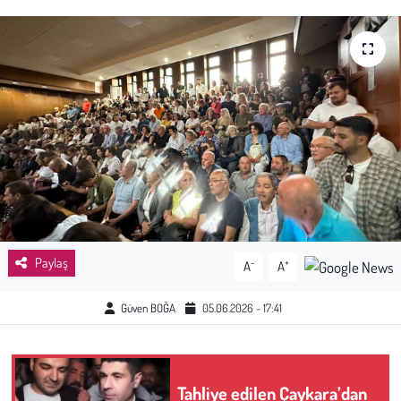
Sağlık
Kadın
Emek
Spor
Çocuk
Kültür Sanat
Paylaş
-
+
A
A
Bilim - Teknoloji
Güven BOĞA
05.06.2026 - 17:41
İnsan Hakları
Tahliye edilen Çaykara’dan
Hayvan Hakları