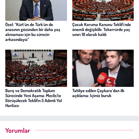
Özel: “Kürt'ün de Türk'ün de
Çocuk Koruma Kanunu Teklifi'nde
anasının gözünden bir daha yaş
önemli değişiklik: Tekerrürde yaş
akmaması için bu sürecin
sınırı 18 olarak kaldı
arkasındayız”
Barış ve Demokratik Toplum
Tahliye edilen Çaykara’dan ilk
Sürecinde Yeni Aşama: Meclis'te
açıklama: İçimiz buruk
Görüşülecek Teklifin 5 Adımlı Yol
Haritası
Yorumlar