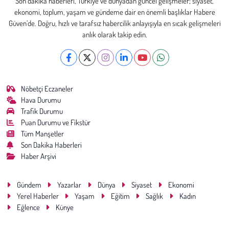
Son dakika haberleri, Türkiye ve dünyadan güncel gelişmeler; siyaset,
ekonomi, toplum, yaşam ve gündeme dair en önemli başlıklar Habere
Güven’de. Doğru, hızlı ve tarafsız habercilik anlayışıyla en sıcak gelişmeleri
anlık olarak takip edin.
Nöbetçi Eczaneler
Hava Durumu
Trafik Durumu
Puan Durumu ve Fikstür
Tüm Manşetler
Son Dakika Haberleri
Haber Arşivi
Gündem
Yazarlar
Dünya
Siyaset
Ekonomi
Yerel Haberler
Yaşam
Eğitim
Sağlık
Kadın
Eğlence
Künye